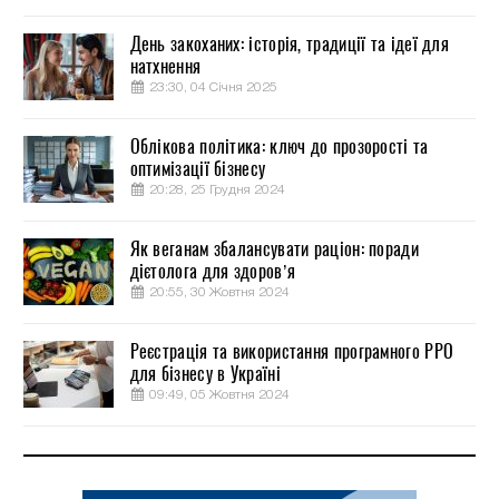
День закоханих: історія, традиції та ідеї для
натхнення
23:30, 04 Січня 2025
Облікова політика: ключ до прозорості та
оптимізації бізнесу
20:28, 25 Грудня 2024
Як веганам збалансувати раціон: поради
дієтолога для здоров’я
20:55, 30 Жовтня 2024
Реєстрація та використання програмного РРО
для бізнесу в Україні
09:49, 05 Жовтня 2024