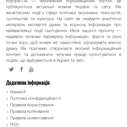
Інформ-UA — незалежний інформаційний портал, де
публікуються актуальні новини України та світу. Ми
висвітлюємо події у сфері політики, економіки, технологій,
суспільства та культури. На сайті ви знайдете аналітичні
матеріали, експертні думки та корисну інформацію про
найважливіші події сьогодення. Мета нашого проєкту —
надавати читачам перевірену інформацію, факти та різні
точки зору, щоб кожен міг самостійно сформувати власну
думку. Ми прагнемо створювати якісний інформаційний
контент та допомагати читачам краще орієнтуватися в
подіях, що відбуваються в Україні та світі.
Додаткова інформація
Вакансії
Політика конфіденційності
Правила користування
Правила копіювання
Правила коментування
RSS