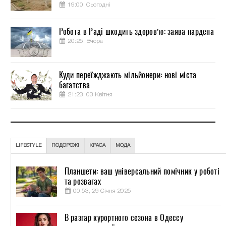
19:00, Сьогодні
Робота в Раді шкодить здоров’ю: заява нардепа
20:25, Вчора
Куди переїжджають мільйонери: нові міста
багатства
21:23, 03 Квітня
LIFESTYLE
ПОДОРОЖІ
КРАСА
МОДА
Планшети: ваш універсальний помічник у роботі
та розвагах
00:53, 29 Січня 2025
В разгар курортного сезона в Одессу