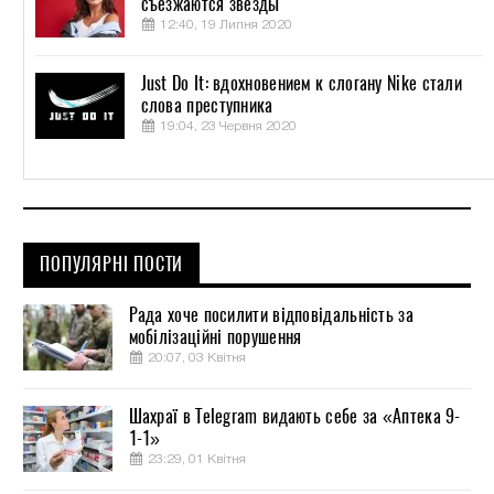
съезжаются звёзды
12:40, 19 Липня 2020
Just Do It: вдохновением к слогану Nike стали
слова преступника
19:04, 23 Червня 2020
ПОПУЛЯРНІ ПОСТИ
Рада хоче посилити відповідальність за
мобілізаційні порушення
20:07, 03 Квітня
Шахраї в Telegram видають себе за «Аптека 9-
1-1»
23:29, 01 Квітня