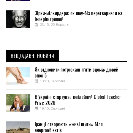
Зірки-мільярдери: як шоу-біз перетворився на
імперію грошей
23:15, 25 Березня
НЕЩОДАВНІ НОВИНИ
Як відновити потріскані п’яти вдома: дієвий
спосіб
19:20, Сьогодні
В Україні стартував ювілейний Global Teacher
Prize-2026
19:15, Сьогодні
Іранці створюють «живі щити» біля
енергооб’єктів