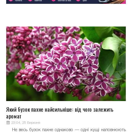
Який бузок пахне найсильніше: від чого залежить
аромат
23:04, 25 Березня
Не весь бузок пахне однаково — одні кущі наповнюють