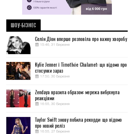
ШОУ-БІЗНЕС
Селін Діон вперше розповіла про важку хворобу
15:46, 31 Березня
Kylie Jenner і Timothée Chalamet: що відомо про
стосунки зараз
17:50, 30 Березня
Zendaya вразила образом: мережа вибухнула
реакціями
16:55, 30 Березня
Taylor Swift знову побила рекорди: що відомо
про новий реліз
16:55, 27 Березня