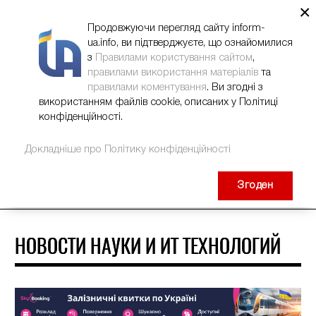
×
НОВИНИ
РЕКЛАМА
INFORM-UA
КОНТАКТИ
Продовжуючи перегляд сайту inform-
ua.info, ви підтверджуєте, що ознайомилися
з
Правилами користування сайтом
,
правилами використання матеріалів
та
правилами коментування
. Ви згодні з
використанням файлів cookie, описаних у Політиці
конфіденційності.
Докладніше про Політику конфіденційності
Згоден
НОВОСТИ НАУКИ И ИТ ТЕХНОЛОГИЙ