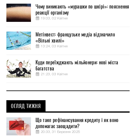
Чому виникають «мурашки по шкірі»: пояснення
реакції організму
19:03, 02 Квітня
Метінвест: французьке медіа відзначило
«Вільні хвилі»
13:24, 03 Квітня
Куди переїжджають мільйонери: нові міста
багатства
21:23, 03 Квітня
ОГЛЯД ТИЖНЯ
Що таке рефінансування кредиту і як воно
допомагає заощадити?
20:33, 31 Березня 2025