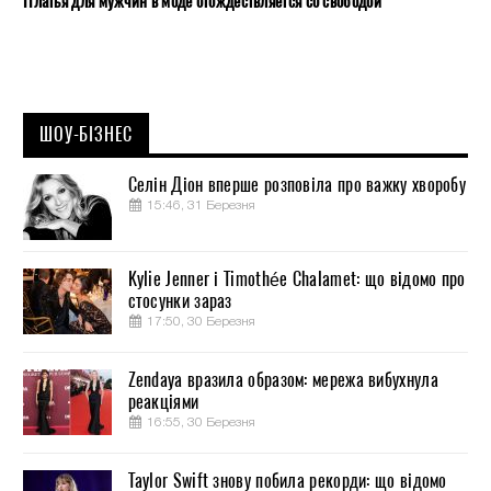
Платья для мужчин в моде отождествляется со свободой
ШОУ-БІЗНЕС
Селін Діон вперше розповіла про важку хворобу
15:46, 31 Березня
Kylie Jenner і Timothée Chalamet: що відомо про
стосунки зараз
17:50, 30 Березня
Zendaya вразила образом: мережа вибухнула
реакціями
16:55, 30 Березня
Taylor Swift знову побила рекорди: що відомо