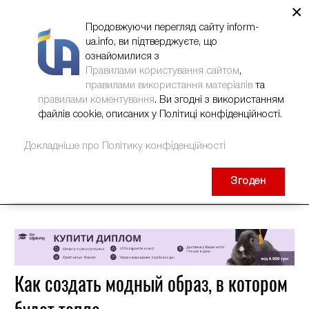
×
НОВИНИ
РЕКЛАМА
INFORM-UA
КОНТАКТИ
Продовжуючи перегляд сайту inform-
ua.info, ви підтверджуєте, що
ознайомилися з
Правилами користування сайтом
,
правилами використання матеріалів
та
правилами коментування
. Ви згодні з використанням
файлів cookie, описаних у Політиці конфіденційності.
Докладніше про Політику конфіденційності
Згоден
Как создать модный образ, в котором