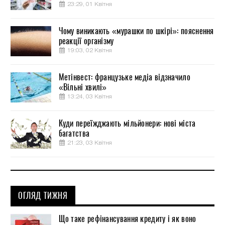
23:29, 01 Квітня
Чому виникають «мурашки по шкірі»: пояснення
реакції організму
19:03, 02 Квітня
Метінвест: французьке медіа відзначило
«Вільні хвилі»
13:24, 03 Квітня
Куди переїжджають мільйонери: нові міста
багатства
21:23, 03 Квітня
ОГЛЯД ТИЖНЯ
Що таке рефінансування кредиту і як воно