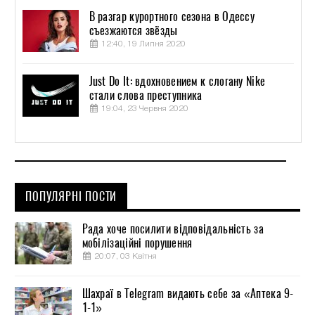
В разгар курортного сезона в Одессу
съезжаются звёзды
12:40, 19 Липня 2020
Just Do It: вдохновением к слогану Nike
стали слова преступника
19:04, 23 Червня 2020
ПОПУЛЯРНІ ПОСТИ
Рада хоче посилити відповідальність за
мобілізаційні порушення
20:07, 03 Квітня
Шахраї в Telegram видають себе за «Аптека 9-
1-1»