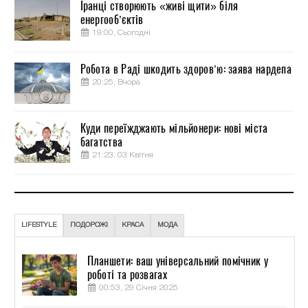
Іранці створюють «живі щити» біля
енергооб’єктів
19:00, Сьогодні
Робота в Раді шкодить здоров’ю: заява нардепа
20:25, Вчора
Куди переїжджають мільйонери: нові міста
багатства
21:23, 03 Квітня
LIFESTYLE
ПОДОРОЖІ
КРАСА
МОДА
Планшети: ваш універсальний помічник у
роботі та розвагах
00:53, 29 Січня 2025