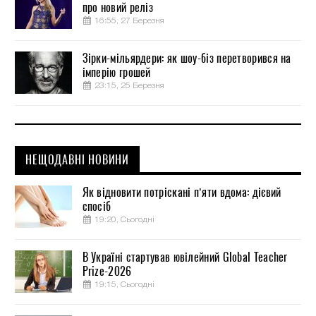
про новий реліз
16:55, 27 Березня
Зірки-мільярдери: як шоу-біз перетворився на
імперію грошей
23:15, 25 Березня
НЕЩОДАВНІ НОВИНИ
Як відновити потріскані п’яти вдома: дієвий
спосіб
19:20, Сьогодні
В Україні стартував ювілейний Global Teacher
Prize-2026
19:15, Сьогодні