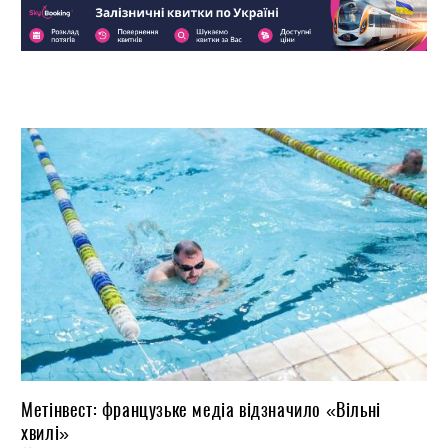
Метінвест: французьке медіа відзначило «Вільні
хвилі»