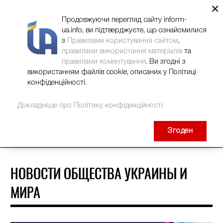
×
НОВИНИ
РЕКЛАМА
INFORM-UA
КОНТАКТИ
Продовжуючи перегляд сайту inform-
ua.info, ви підтверджуєте, що ознайомилися
з
Правилами користування сайтом
,
правилами використання матеріалів
та
правилами коментування
. Ви згодні з
використанням файлів cookie, описаних у Політиці
конфіденційності.
Докладніше про Політику конфіденційності
Згоден
НОВОСТИ ОБЩЕСТВА УКРАИНЫ И
МИРА