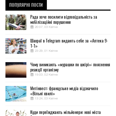
ПОПУЛЯРНІ ПОСТИ
Рада хоче посилити відповідальність за
мобілізаційні порушення
20:07, 03 Квітня
Шахраї в Telegram видають себе за «Аптека 9-
1-1»
23:29, 01 Квітня
Чому виникають «мурашки по шкірі»: пояснення
реакції організму
19:03, 02 Квітня
Метінвест: французьке медіа відзначило
«Вільні хвилі»
13:24, 03 Квітня
Куди переїжджають мільйонери: нові міста