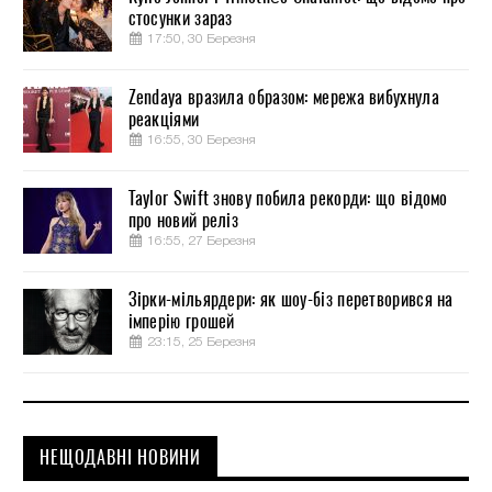
стосунки зараз
17:50, 30 Березня
Zendaya вразила образом: мережа вибухнула
реакціями
16:55, 30 Березня
Taylor Swift знову побила рекорди: що відомо
про новий реліз
16:55, 27 Березня
Зірки-мільярдери: як шоу-біз перетворився на
імперію грошей
23:15, 25 Березня
НЕЩОДАВНІ НОВИНИ