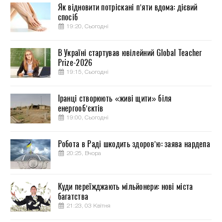
Як відновити потріскані п’яти вдома: дієвий
спосіб
19:20, Сьогодні
В Україні стартував ювілейний Global Teacher
Prize-2026
19:15, Сьогодні
Іранці створюють «живі щити» біля
енергооб’єктів
19:00, Сьогодні
Робота в Раді шкодить здоров’ю: заява нардепа
20:25, Вчора
Куди переїжджають мільйонери: нові міста
багатства
21:23, 03 Квітня