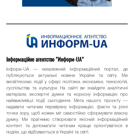
Інформаційне агентство "Информ-UA"
Інформ-UA — незалежний інформаційний портал, де
публікуються актуальні новини України та світу. Ми
висвітлюємо події у сфері політики, економіки, технологій,
суспільства та культури. На сайті ви знайдете аналітичні
матеріали, експертні думки та корисну інформацію про
найважливіші події сьогодення. Мета нашого проєкту —
надавати читачам перевірену інформацію, факти та різні
точки зору, щоб кожен міг самостійно сформувати власну
думку. Ми прагнемо створювати якісний інформаційний
контент та допомагати читачам краще орієнтуватися в
подіях, що відбуваються в Україні та світі.