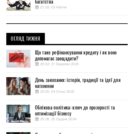
багатства
21:23, 03 Квітня
ОГЛЯД ТИЖНЯ
Що таке рефінансування кредиту і як воно
допомагає заощадити?
20:33, 31 Березня 2025
День закоханих: історія, традиції та ідеї для
натхнення
23:30, 04 Січня 2025
Облікова політика: ключ до прозорості та
оптимізації бізнесу
20:28, 25 Грудня 2024