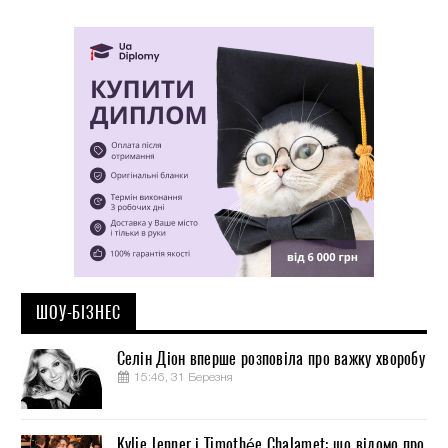
ШОУ-БІЗНЕС
Селін Діон вперше розповіла про важку хворобу
15:46, 31 Березня
Kylie Jenner і Timothée Chalamet: що відомо про