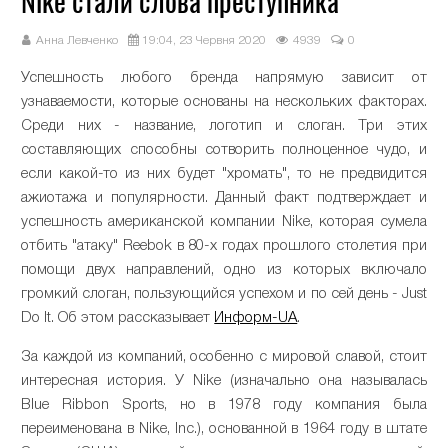
Nike стали слова преступника
Анна Левченко
19:04, 23 Червня 2020
4939
0
Успешность любого бренда напрямую зависит от
узнаваемости, которые основаны на нескольких факторах.
Среди них - название, логотип и слоган. Три этих
составляющих способны сотворить полноценное чудо, и
если какой-то из них будет "хромать", то не предвидится
ажиотажа и популярности. Данный факт подтверждает и
успешность американской компании Nike, которая сумела
отбить "атаку" Reebok в 80-х годах прошлого столетия при
помощи двух направлений, одно из которых включало
громкий слоган, пользующийся успехом и по сей день - Just
Do It. Об этом рассказывает
Информ-UA
.
За каждой из компаний, особенно с мировой славой, стоит
интересная история. У Nike (изначально она называлась
Blue Ribbon Sports, но в 1978 году компания была
переименована в Nike, Inc.), основанной в 1964 году в штате