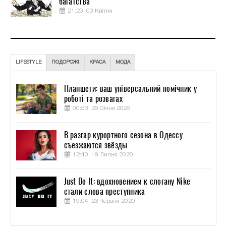
багатства
21:23, 03 Квітня
LIFESTYLE
ПОДОРОЖІ
КРАСА
МОДА
Планшети: ваш універсальний помічник у
роботі та розвагах
00:53, 29 Січня 2025
В разгар курортного сезона в Одессу
съезжаются звёзды
12:40, 19 Липня 2020
Just Do It: вдохновением к слогану Nike
стали слова преступника
19:04, 23 Червня 2020