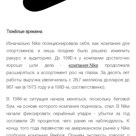
Тяжёлые времена
Изначально Nike позиционировала себя, как компания для
спортсменов, и лишь позднее было решено изменить
ракурс и аудиторию. До 1980-х у компании достаточно
хорошо шли дела -
компания Nike
продолжала
расширяться, а ассортимент рос на глазах. За десять лет
работы выручка увеличилась с 28,7 миллиона долларов до
867-ми (в 1973 году и в 1983-м, соответственно).
В 1984-м ситуация начала меняться, поскольку беговой
бум, на основе которого компания поднялась, спал. В Nike
начали фиксировать серьёзный упадок - убытки за год
составили 29 процентов, чего ранее не наблюдалось. К
концу того года первенство на американском рынке у Nike
отобрала компания Reebok. Причём эксперты говорят о