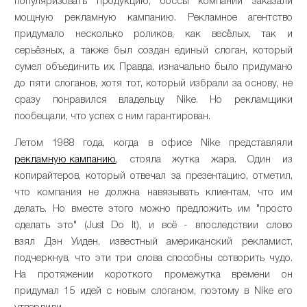
популяризовать продукцию, боссы компании заказали
мощную рекламную кампанию. Рекламное агентство
придумало несколько роликов, как весёлых, так и
серьёзных, а также был создан единый слоган, который
сумел объединить их. Правда, изначально было придумано
до пяти слоганов, хотя тот, который избрали за основу, не
сразу понравился владельцу Nike. Но рекламщики
пообещали, что успех с ним гарантирован.
Летом 1988 года, когда в офисе Nike представляли
рекламную кампанию
, стояла жутка жара. Один из
копирайтеров, который отвечал за презентацию, отметил,
что компания не должна навязывать клиентам, что им
делать. Но вместе этого можно предложить им "просто
сделать это" (Just Do It), и всё - впоследствии слово
взял Дэн Уиден, известный американский рекламист,
подчеркнув, что эти три слова способны сотворить чудо.
На протяжении короткого промежутка времени он
придумал 15 идей с новым слоганом, поэтому в Nike его