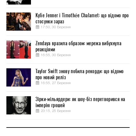
Kylie Jenner і Timothée Chalamet: що відомо про
стосунки зараз
17:50, 30 Березня
Zendaya вразила образом: мережа вибухнула
реакціями
16:55, 30 Березня
Taylor Swift знову побила рекорди: що відомо
про новий реліз
16:55, 27 Березня
Зірки-мільярдери: як шоу-біз перетворився на
імперію грошей
23:15, 25 Березня