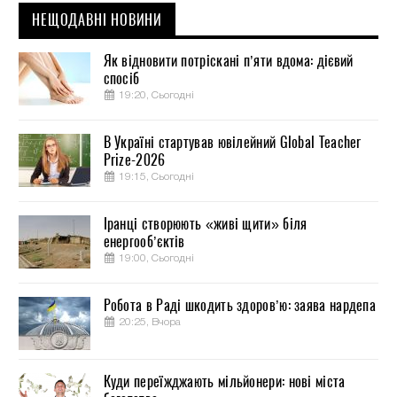
НЕЩОДАВНІ НОВИНИ
Як відновити потріскані п’яти вдома: дієвий
спосіб
19:20, Сьогодні
В Україні стартував ювілейний Global Teacher
Prize-2026
19:15, Сьогодні
Іранці створюють «живі щити» біля
енергооб’єктів
19:00, Сьогодні
Робота в Раді шкодить здоров’ю: заява нардепа
20:25, Вчора
Куди переїжджають мільйонери: нові міста