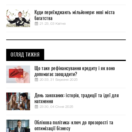
Куди переїжджають мільйонери: нові міста
багатства
21:23, 03 Квітня
ОГЛЯД ТИЖНЯ
Що таке рефінансування кредиту і як воно
допомагає заощадити?
20:33, 31 Березня 2025
День закоханих: історія, традиції та ідеї для
натхнення
23:30, 04 Січня 2025
Облікова політика: ключ до прозорості та
оптимізації бізнесу