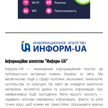
Інформаційне агентство "Информ-UA"
Інформ-UA — незалежний інформаційний портал, де
публікуються актуальні новини України та світу. Ми
висвітлюємо події у сфері політики, економіки, технологій,
суспільства та культури. На сайті ви знайдете аналітичні
матеріали, експертні думки та корисну інформацію про
найважливіші події сьогодення. Мета нашого проєкту —
надавати читачам перевірену інформацію, факти та різні
точки зору, щоб кожен міг самостійно сформувати власну