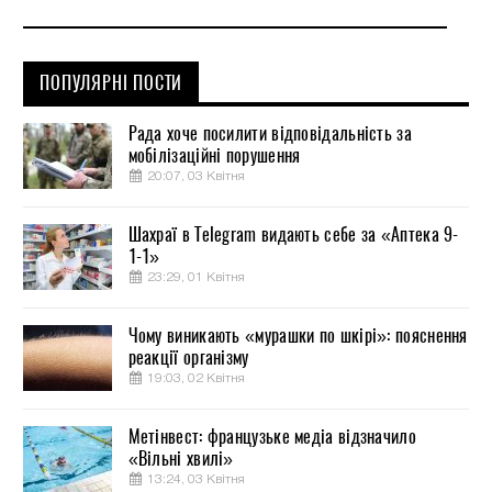
ПОПУЛЯРНІ ПОСТИ
Рада хоче посилити відповідальність за
мобілізаційні порушення
20:07, 03 Квітня
Шахраї в Telegram видають себе за «Аптека 9-
1-1»
23:29, 01 Квітня
Чому виникають «мурашки по шкірі»: пояснення
реакції організму
19:03, 02 Квітня
Метінвест: французьке медіа відзначило
«Вільні хвилі»
13:24, 03 Квітня