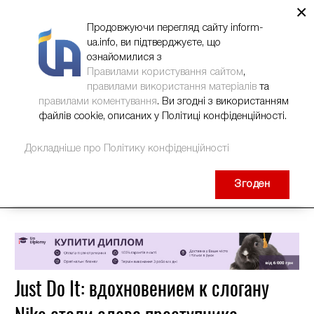
×
НОВИНИ
РЕКЛАМА
INFORM-UA
КОНТАКТИ
Продовжуючи перегляд сайту inform-
ua.info, ви підтверджуєте, що
ознайомилися з
Правилами користування сайтом
,
правилами використання матеріалів
та
правилами коментування
. Ви згодні з використанням
файлів cookie, описаних у Політиці конфіденційності.
Докладніше про Політику конфіденційності
Згоден
Just Do It: вдохновением к слогану