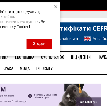
×
nfo, ви підтверджуєте, що
bal Teacher Prize-2026
ня сайтом
,
правилами коментування
. Ви
описаних у Політиці
Згоден
ТИКА
ЕКОНОМІКА
СУСПІЛЬСТВО
ІНЦИДЕНТИ
НАУК
КРАСА
МОДА
INFORMTV