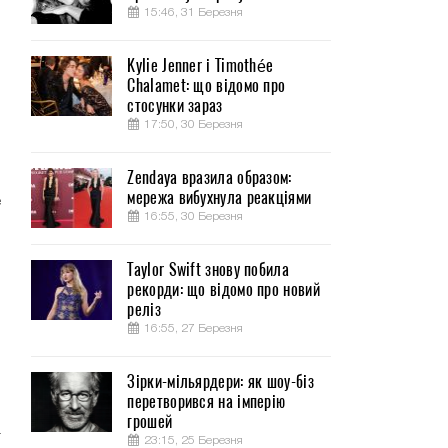
15:46, 31 Березня
Kylie Jenner і Timothée
Chalamet: що відомо про
й
стосунки зараз
17:50, 30 Березня
Zendaya вразила образом:
мережа вибухнула реакціями
е
16:55, 30 Березня
Taylor Swift знову побила
рекорди: що відомо про новий
реліз
16:55, 27 Березня
.
м
Зірки-мільярдери: як шоу-біз
перетворився на імперію
грошей
а
23:15, 25 Березня