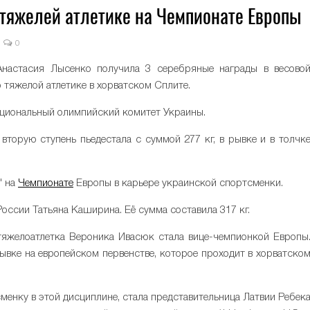
 тяжелей атлетике на Чемпионате Европы
0
настасия Лысенко получила 3 серебряные награды в весово
 тяжелой атлетике в хорватском Сплите.
ациональный олимпийский комитет Украины.
вторую ступень пьедестала с суммой 277 кг, в рывке и в толчк
" на
Чемпионате
Европы в карьере украинской спортсменки.
оссии Татьяна Каширина. Её сумма составила 317 кг.
тяжелоатлетка Вероника Ивасюк стала вице-чемпионкой Европы
рывке на европейском первенстве, которое проходит в хорватско
менку в этой дисциплине, стала представительница Латвии Ребек