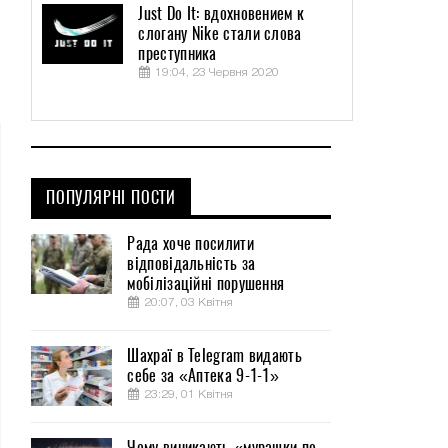
Just Do It: вдохновением к
слогану Nike стали слова
преступника
19:04, 23 Червня 2020
ПОПУЛЯРНІ ПОСТИ
Рада хоче посилити
відповідальність за
мобілізаційні порушення
20:07, 03 Квітня
Шахраї в Telegram видають
себе за «Аптека 9-1-1»
23:29, 01 Квітня
Чому виникають «мурашки по