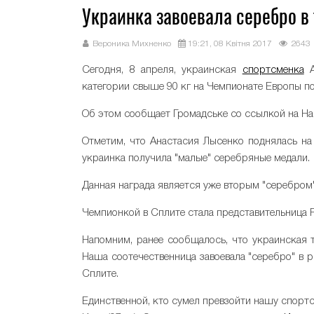
Украинка завоевала серебро в
Вероника Михненко
19:21, 08 Квітня 2017
2643
Сегодня, 8 апреля, украинская
спортсменка
А
категории свыше 90 кг на Чемпионате Европы по
Об этом сообщает Громадське со ссылкой на Н
Отметим, что Анастасия Лысенко поднялась на 
украинка получила "малые" серебряные медали.
Данная награда является уже вторым "серебром
Чемпионкой в Сплите стала представительница Р
Напомним, ранее сообщалось, что украинская 
Наша соотечественница завоевала "серебро" в 
Сплите.
Единственной, кто сумел превзойти нашу спортс