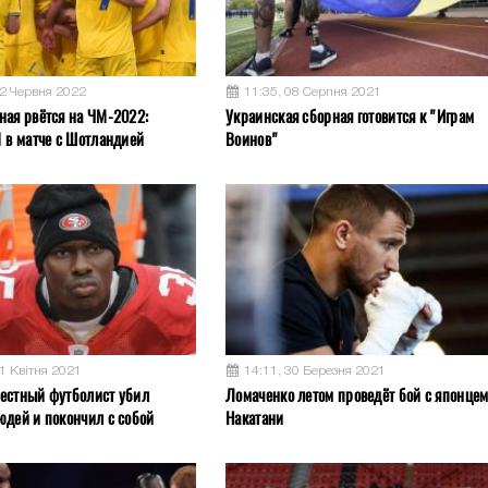
02 Червня 2022
11:35, 08 Серпня 2021
ная рвётся на ЧМ-2022:
Украинская сборная готовится к "Играм
1 в матче с Шотландией
Воинов"
11 Квітня 2021
14:11, 30 Березня 2021
естный футболист убил
Ломаченко летом проведёт бой с японце
юдей и покончил с собой
Накатани