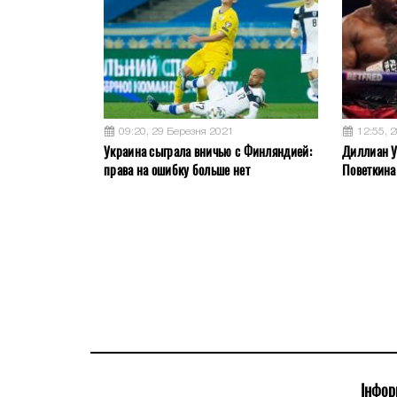
09:20, 29 Березня 2021
12:55, 
Украина сыграла вничью с Финляндией:
Диллиан У
права на ошибку больше нет
Поветкина
Інфор