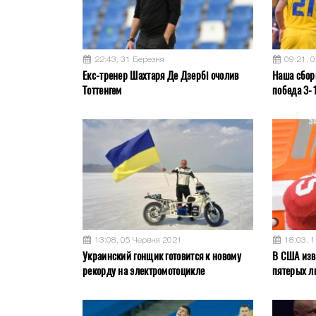
22:43, 31 Березня
09:21, 
Екс-тренер Шахтаря Де Дзербі очолив
Наша сбор
Тоттенгем
победа 3-
13:08, 05 Червня 2021
18:03, 
Украинский гонщик готовится к новому
В США изв
рекорду на электромотоцикле
пятерых л