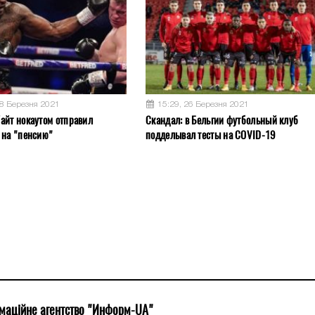
28 Березня 2021
15:29, 26 Березня 2021
айт нокаутом отправил
Скандал: в Бельгии футбольный клуб
 на "пенсию"
подделывал тесты на COVID-19
маційне агентство "Информ-UA"