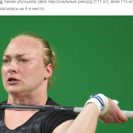
юк
также улучшила свой персональный рекорд (111 кг), взяв 115 кг
катилась на 4-е место.