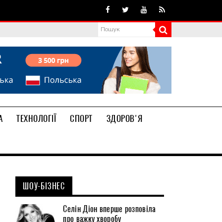
А
ТЕХНОЛОГІЇ
СПОРТ
ЗДОРОВ'Я
ШОУ-БІЗНЕС
Селін Діон вперше розповіла
про важку хворобу