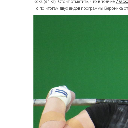
Коха (97 кг). Стоит отметить, что в толчке
Ивас
Но по итогам двух видов программы Вероника от