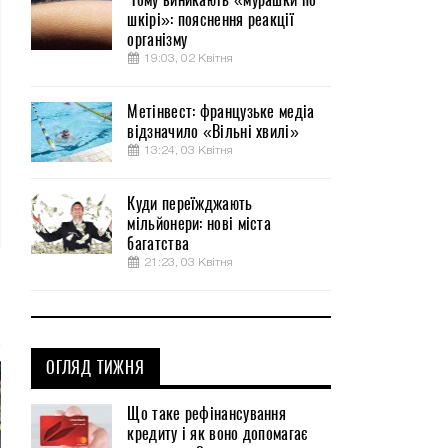
шкірі»: пояснення реакції
організму
19:03, 02 Квітня
Метінвест: французьке медіа
відзначило «Вільні хвилі»
13:24, 03 Квітня
Куди переїжджають
мільйонери: нові міста
багатства
21:23, 03 Квітня
ОГЛЯД ТИЖНЯ
Що таке рефінансування
кредиту і як воно допомагає