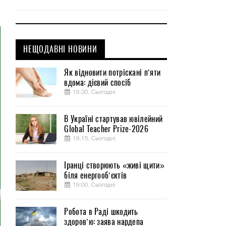
.
НЕЩОДАВНІ НОВИНИ
Як відновити потріскані п’яти
вдома: дієвий спосіб
19:20, Сьогодні
В Україні стартував ювілейний
Global Teacher Prize-2026
19:15, Сьогодні
Іранці створюють «живі щити»
біля енергооб’єктів
19:00, Сьогодні
Робота в Раді шкодить
здоров’ю: заява нардепа