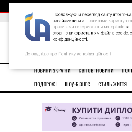
НОВИНИ
РЕКЛАМА
INFORM-UA
КОНТАКТИ
Продовжуючи перегляд сайту inform-ua.i
ВИБІР РЕДАКЦІЇ
В Україні стартував ювілейний Glo
ознайомилися з
Правилами користуван
правилами використання матеріалів
та
згодні з використанням файлів cookie, 
конфіденційності.
Докладніше про Політику конфіденційності
НОВИНИ УКРАЇНИ
СВІТОВІ НОВИНИ
ПОЛІ
ПОДОРОЖІ
ШОУ-БІЗНЕС
СТИЛЬ ЖИТТЯ