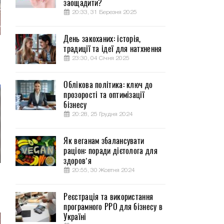
заощадити?
20:33, 31 Березня 2025
День закоханих: історія,
традиції та ідеї для натхнення
23:30, 04 Січня 2025
Облікова політика: ключ до
прозорості та оптимізації
бізнесу
20:28, 25 Грудня 2024
Як веганам збалансувати
раціон: поради дієтолога для
здоров’я
20:55, 30 Жовтня 2024
м
Реєстрація та використання
програмного РРО для бізнесу в
Україні