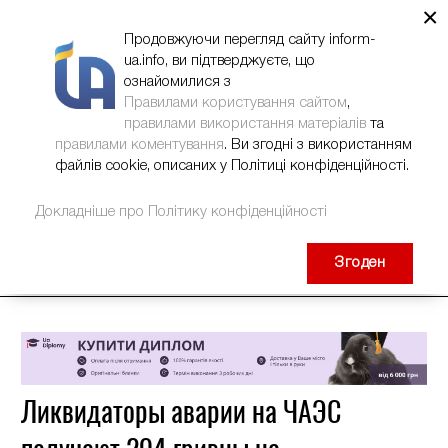
×
НОВИНИ
РЕКЛАМА
INFORM-UA
КОНТАКТИ
Продовжуючи перегляд сайту inform-
ua.info, ви підтверджуєте, що
ознайомилися з
Правилами користування сайтом
,
правилами використання матеріалів
та
правилами коментування
. Ви згодні з використанням
файлів cookie, описаних у Політиці конфіденційності.
Докладніше про Політику конфіденційності
Згоден
Ликвидаторы аварии на ЧАЭС