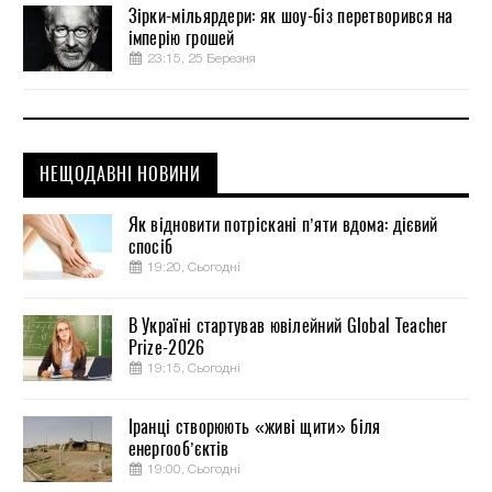
Зірки-мільярдери: як шоу-біз перетворився на
імперію грошей
23:15, 25 Березня
НЕЩОДАВНІ НОВИНИ
Як відновити потріскані п’яти вдома: дієвий
спосіб
19:20, Сьогодні
В Україні стартував ювілейний Global Teacher
Prize-2026
19:15, Сьогодні
Іранці створюють «живі щити» біля
енергооб’єктів
19:00, Сьогодні