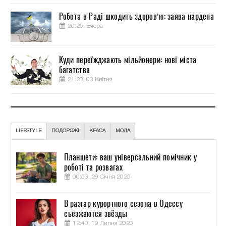
Робота в Раді шкодить здоров’ю: заява нардепа
20:25, Вчора
Куди переїжджають мільйонери: нові міста
багатства
21:23, 03 Квітня
LIFESTYLE
ПОДОРОЖІ
КРАСА
МОДА
Планшети: ваш універсальний помічник у
роботі та розвагах
00:53, 29 Січня 2025
В разгар курортного сезона в Одессу
съезжаются звёзды
12:40, 19 Липня 2020