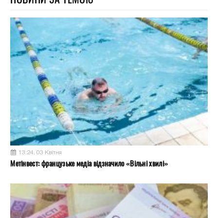
13:24, 03 Квітня
Метінвест: французьке медіа відзначило «Вільні хвилі»