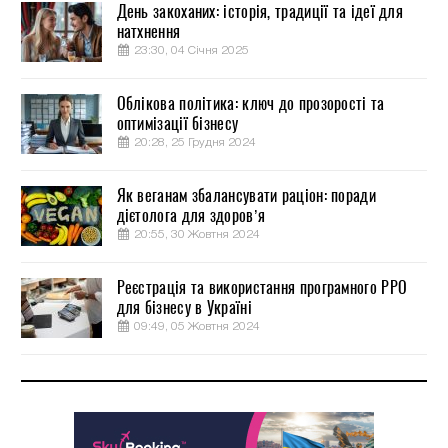
День закоханих: історія, традиції та ідеї для
натхнення
23:30, 04 Січня 2025
Облікова політика: ключ до прозорості та
оптимізації бізнесу
20:28, 25 Грудня 2024
Як веганам збалансувати раціон: поради
дієтолога для здоров’я
20:55, 30 Жовтня 2024
Реєстрація та використання програмного РРО
для бізнесу в Україні
09:49, 05 Жовтня 2024