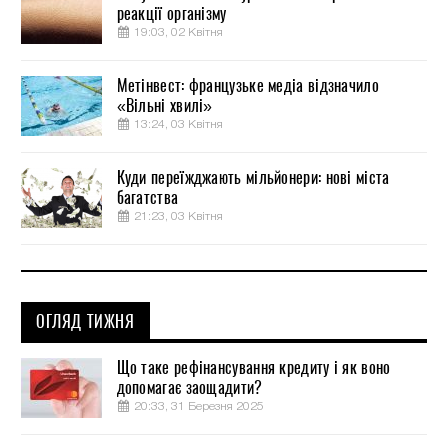
реакції організму
19:03, 02 Квітня
Метінвест: французьке медіа відзначило
«Вільні хвилі»
13:24, 03 Квітня
Куди переїжджають мільйонери: нові міста
багатства
21:23, 03 Квітня
ОГЛЯД ТИЖНЯ
Що таке рефінансування кредиту і як воно
допомагає заощадити?
20:33, 31 Березня 2025