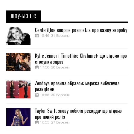
ШОУ-БІЗНЕС
Селін Діон вперше розповіла про важку хворобу
15:46, 31 Березня
Kylie Jenner і Timothée Chalamet: що відомо про
стосунки зараз
17:50, 30 Березня
Zendaya вразила образом: мережа вибухнула
реакціями
16:55, 30 Березня
Taylor Swift знову побила рекорди: що відомо
про новий реліз
16:55, 27 Березня