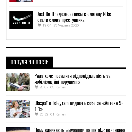
Just Do It: вдохновением к слогану Nike
стали слова преступника
19:04, 23 Червня 2020
ПОПУЛЯРНІ ПОСТИ
Рада хоче посилити відповідальність за
мобілізаційні порушення
20:07, 03 Квітня
Шахраї в Telegram видають себе за «Аптека 9-
1-1»
23:29, 01 Квітня
Чому виникають «мурашки по шкірі»: пояснення