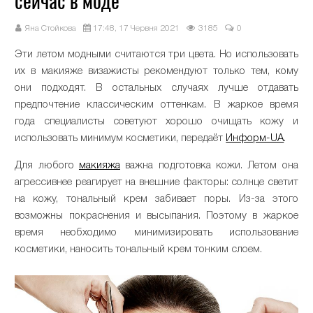
сейчас в моде
Яна Стойкова
17:48, 17 Червня 2021
3185
0
Эти летом модными считаются три цвета. Но использовать
их в макияже визажисты рекомендуют только тем, кому
они подходят. В остальных случаях лучше отдавать
предпочтение классическим оттенкам. В жаркое время
года специалисты советуют хорошо очищать кожу и
использовать минимум косметики, передаёт
Информ-UA
.
Для любого
макияжа
важна подготовка кожи. Летом она
агрессивнее реагирует на внешние факторы: солнце светит
на кожу, тональный крем забивает поры. Из-за этого
возможны покраснения и высыпания. Поэтому в жаркое
время необходимо минимизировать использование
косметики, наносить тональный крем тонким слоем.