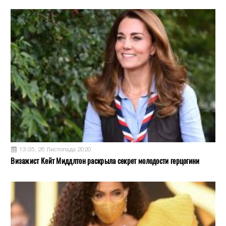
13:35, 26 Листопада 2020
Визажист Кейт Миддлтон раскрыла секрет молодости герцогини