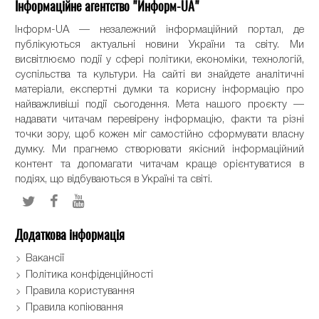
Інформаційне агентство "Информ-UA"
Інформ-UA — незалежний інформаційний портал, де
публікуються актуальні новини України та світу. Ми
висвітлюємо події у сфері політики, економіки, технологій,
суспільства та культури. На сайті ви знайдете аналітичні
матеріали, експертні думки та корисну інформацію про
найважливіші події сьогодення. Мета нашого проєкту —
надавати читачам перевірену інформацію, факти та різні
точки зору, щоб кожен міг самостійно сформувати власну
думку. Ми прагнемо створювати якісний інформаційний
контент та допомагати читачам краще орієнтуватися в
подіях, що відбуваються в Україні та світі.
Додаткова інформація
Вакансії
Політика конфіденційності
Правила користування
Правила копіювання