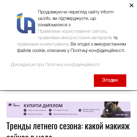
×
НОВИНИ
РЕКЛАМА
INFORM-UA
КОНТАКТИ
Продовжуючи перегляд сайту inform-
ua.info, ви підтверджуєте, що
ознайомилися з
Правилами користування сайтом
,
правилами використання матеріалів
та
правилами коментування
. Ви згодні з використанням
файлів cookie, описаних у Політиці конфіденційності.
Докладніше про Політику конфіденційності
Згоден
Тренды летнего сезона: какой макияж