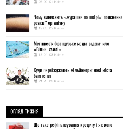
23:29, 01 Квітня
Чому виникають «мурашки по шкірі»: пояснення
реакції організму
19:03, 02 Квітня
Метінвест: французьке медіа відзначило
«Вільні хвилі»
13:24, 03 Квітня
Куди переїжджають мільйонери: нові міста
багатства
21:23, 03 Квітня
ОГЛЯД ТИЖНЯ
Що таке рефінансування кредиту і як воно