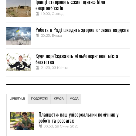
Іранці створюють «живі щити» біля
енергооб’єктів
19:00, Сьогодні
Робота в Раді шкодить здоров’ю: заява нардепа
20:25, Вчора
Куди переїжджають мільйонери: нові міста
багатства
21:23, 03 Квітня
LIFESTYLE
ПОДОРОЖІ
КРАСА
МОДА
Планшети: ваш універсальний помічник у
роботі та розвагах
00:53, 29 Січня 2025