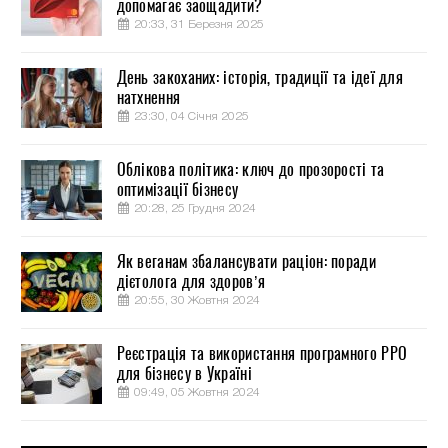
допомагає заощадити?
20:33, 31 Березня 2025
День закоханих: історія, традиції та ідеї для
натхнення
23:30, 04 Січня 2025
Облікова політика: ключ до прозорості та
оптимізації бізнесу
20:28, 25 Грудня 2024
Як веганам збалансувати раціон: поради
дієтолога для здоров’я
20:55, 30 Жовтня 2024
Реєстрація та використання програмного РРО
для бізнесу в Україні
09:49, 05 Жовтня 2024