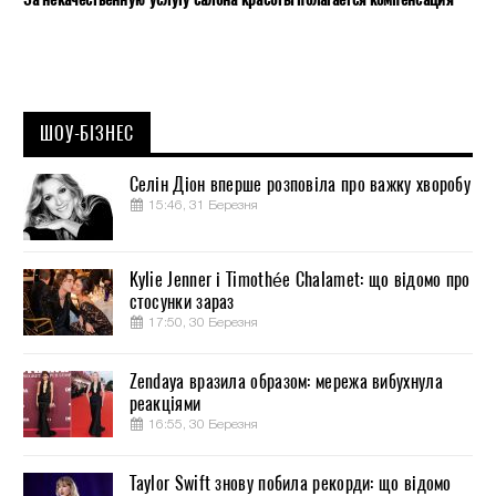
ШОУ-БІЗНЕС
Селін Діон вперше розповіла про важку хворобу
15:46, 31 Березня
Kylie Jenner і Timothée Chalamet: що відомо про
стосунки зараз
17:50, 30 Березня
Zendaya вразила образом: мережа вибухнула
реакціями
16:55, 30 Березня
Taylor Swift знову побила рекорди: що відомо