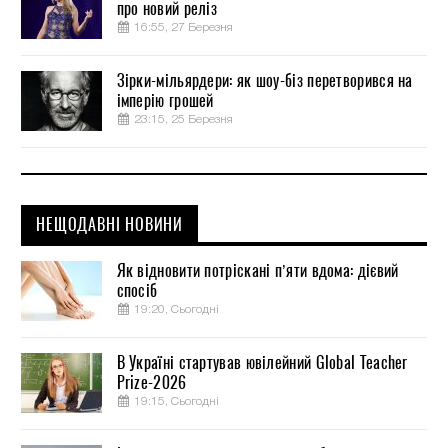
про новий реліз
16:55, 27 Березня
Зірки-мільярдери: як шоу-біз перетворився на
імперію грошей
23:15, 25 Березня
НЕЩОДАВНІ НОВИНИ
Як відновити потріскані п’яти вдома: дієвий
спосіб
19:20, Сьогодні
В Україні стартував ювілейний Global Teacher
Prize-2026
19:15, Сьогодні