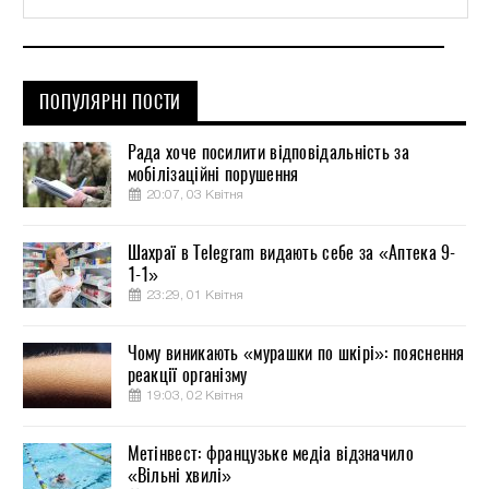
ПОПУЛЯРНІ ПОСТИ
Рада хоче посилити відповідальність за
мобілізаційні порушення
20:07, 03 Квітня
Шахраї в Telegram видають себе за «Аптека 9-
1-1»
23:29, 01 Квітня
Чому виникають «мурашки по шкірі»: пояснення
реакції організму
19:03, 02 Квітня
Метінвест: французьке медіа відзначило
«Вільні хвилі»