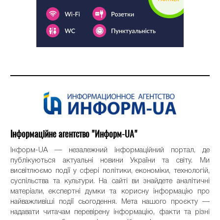
Інформаційне агентство "Информ-UA"
Інформ-UA — незалежний інформаційний портал, де
публікуються актуальні новини України та світу. Ми
висвітлюємо події у сфері політики, економіки, технологій,
суспільства та культури. На сайті ви знайдете аналітичні
матеріали, експертні думки та корисну інформацію про
найважливіші події сьогодення. Мета нашого проєкту —
надавати читачам перевірену інформацію, факти та різні