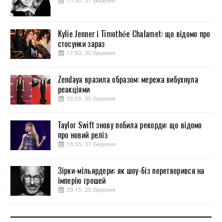
15:46, 31 Березня
Kylie Jenner і Timothée Chalamet: що відомо про
стосунки зараз
17:50, 30 Березня
Zendaya вразила образом: мережа вибухнула
реакціями
16:55, 30 Березня
Taylor Swift знову побила рекорди: що відомо
про новий реліз
16:55, 27 Березня
Зірки-мільярдери: як шоу-біз перетворився на
імперію грошей
23:15, 25 Березня