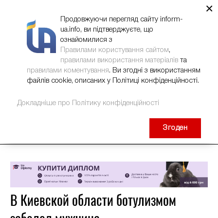
×
НОВИНИ
РЕКЛАМА
INFORM-UA
КОНТАКТИ
Продовжуючи перегляд сайту inform-
ua.info, ви підтверджуєте, що
ознайомилися з
Правилами користування сайтом
,
правилами використання матеріалів
та
правилами коментування
. Ви згодні з використанням
файлів cookie, описаних у Політиці конфіденційності.
Докладніше про Політику конфіденційності
Згоден
В Киевской области ботулизмом