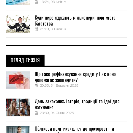
13:24, 03 Квітня
Куди переїжджають мільйонери: нові міста
багатства
21:23, 03 Квітня
ОГЛЯД ТИЖНЯ
Що таке рефінансування кредиту і як воно
допомагає заощадити?
20:33, 31 Березня 2025
День закоханих: історія, традиції та ідеї для
натхнення
23:30, 04 Січня 2025
Облікова політика: ключ до прозорості та