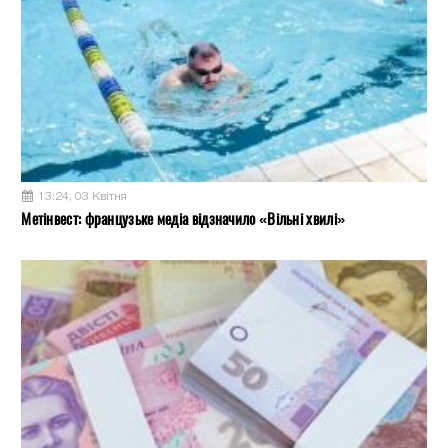
13:24, 03 Квітня
Метінвест: французьке медіа відзначило «Вільні хвилі»