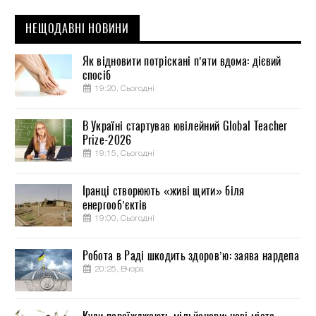
НЕЩОДАВНІ НОВИНИ
Як відновити потріскані п’яти вдома: дієвий
спосіб
19:20, Сьогодні
В Україні стартував ювілейний Global Teacher
Prize-2026
19:15, Сьогодні
Іранці створюють «живі щити» біля
енергооб’єктів
19:00, Сьогодні
Робота в Раді шкодить здоров’ю: заява нардепа
20:25, Вчора