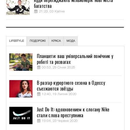
Куди переїжджають мільйонери: нові міста
багатства
21:23, 03 Квітня
LIFESTYLE
ПОДОРОЖІ
КРАСА
МОДА
Планшети: ваш універсальний помічник у
роботі та розвагах
00:53, 29 Січня 2025
В разгар курортного сезона в Одессу
съезжаются звёзды
12:40, 19 Липня 2020
Just Do It: вдохновением к слогану Nike
стали слова преступника
19:04, 23 Червня 2020