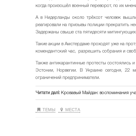
когда произошёл военный переворот, по их мнен
А в Нидерланды около трёхсот человек вышли
реагировали на призывы полиции прекратить н
Задержаны свыше ста пятидесяти митингующих
Такие акции в Амстердаме проходят уже на про
комендантский час, разрешить собрания и сво
Также антикарантинные протесты состоялись и 
Эстонии, Норвегии. В Украине сегодня, 22 
ограничений предприниматели.
Читати далі:
Кровавый Майдан: воспоминания уч
ТЕМЫ
МЕСТА