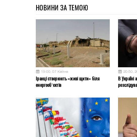
НОВИНИ ЗА ТЕМОЮ
19:00, 07 Квітня
20:50, 
Іранці створюють «живі щити» біля
В Україні 
енергооб’єктів
розслідув