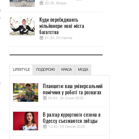
о
20:25, Вчора
в
е
Куди переїжджають
мільйонери: нові міста
багатства
21:23, 03 Квітня
ы
ы
LIFESTYLE
ПОДОРОЖІ
КРАСА
МОДА
е
Планшети: ваш універсальний
помічник у роботі та розвагах
00:53, 29 Січня 2025
м
и
В разгар курортного сезона в
и
Одессу съезжаются звёзды
12:40, 19 Липня 2020
,