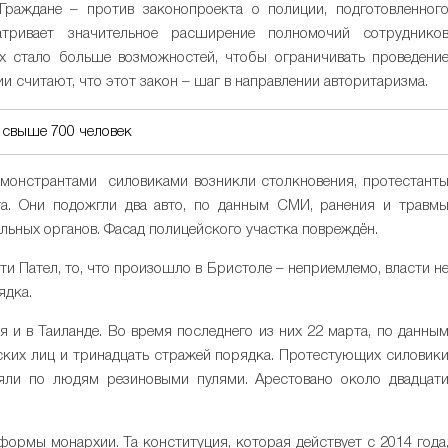
Граждане – против законопроекта о полиции, подготовленног
атривает значительное расширение полномочий сотруднико
их стало больше возможностей, чтобы ограничивать проведени
и считают, что этот закон – шаг в направлении авторитаризма.
 свыше 700 человек
емонстрантами силовиками возникли столкновения, протестант
та. Они подожгли два авто, по данным СМИ, ранения и травм
льных органов. Фасад полицейского участка повреждён.
и Пател, то, что произошло в Бристоле – неприемлемо, власти н
ядка.
и в Таиланде. Во время последнего из них 22 марта, по данны
анских лиц и тринадцать стражей порядка. Протестующих силовик
еляли по людям резиновыми пулями. Арестовано около двадцат
ормы монархии. Та конституция, которая действует с 2014 года