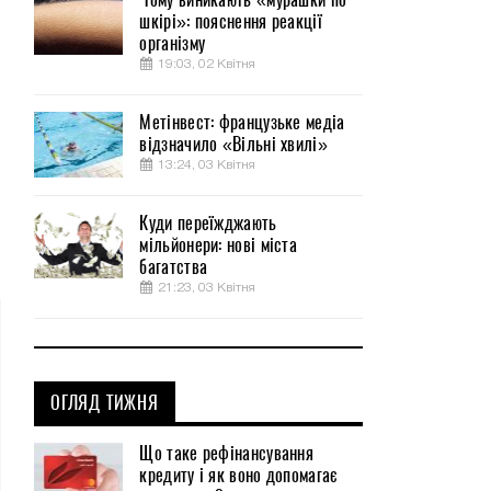
шкірі»: пояснення реакції
організму
19:03, 02 Квітня
Метінвест: французьке медіа
відзначило «Вільні хвилі»
13:24, 03 Квітня
Куди переїжджають
мільйонери: нові міста
багатства
21:23, 03 Квітня
ОГЛЯД ТИЖНЯ
Що таке рефінансування
кредиту і як воно допомагає