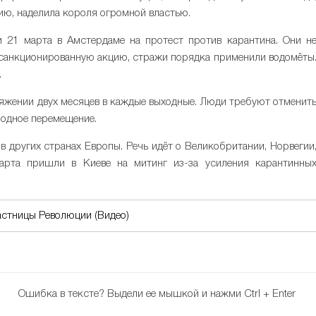
ию, наделила короля огромной властью.
 21 марта в Амстердаме на протест против карантина. Они н
есанкционированную акцию, стражи порядка применили водомёты
.
тяжении двух месяцев в каждые выходные. Люди требуют отменит
бодное перемещение.
в других странах Европы. Речь идёт о Великобритании, Норвегии
марта пришли в Киеве на митинг из-за усиления карантинны
астницы Революции (Видео)
Ошибка в тексте?
Выдели ее мышкой и нажми Ctrl + Enter