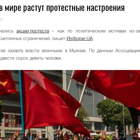
в мире растут протестные настроения
0
ачались
акции протеста
– как по политическим мотивам из-з
карантинных ограничений, пишет
Информ-UA
.
тив захвата власти военными в Мьянме. По данным Ассоциаци
вести сорок девять человек.