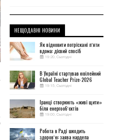
НЕЩОДАВНІ НОВИНИ
Як відновити потріскані п’яти
вдома: дієвий спосіб
19:20, Сьогодні
В Україні стартував ювілейний
и
Global Teacher Prize-2026
у
19:15, Сьогодні
ю
Іранці створюють «живі щити»
біля енергооб’єктів
,
19:00, Сьогодні
а
е
Робота в Раді шкодить
здоров’ю: заява нардепа