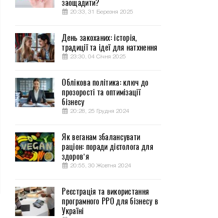
заощадити?
20:33, 31 Березня 2025
День закоханих: історія,
традиції та ідеї для натхнення
23:30, 04 Січня 2025
Облікова політика: ключ до
прозорості та оптимізації
бізнесу
20:28, 25 Грудня 2024
Як веганам збалансувати
раціон: поради дієтолога для
здоров’я
20:55, 30 Жовтня 2024
Реєстрація та використання
програмного РРО для бізнесу в
Україні