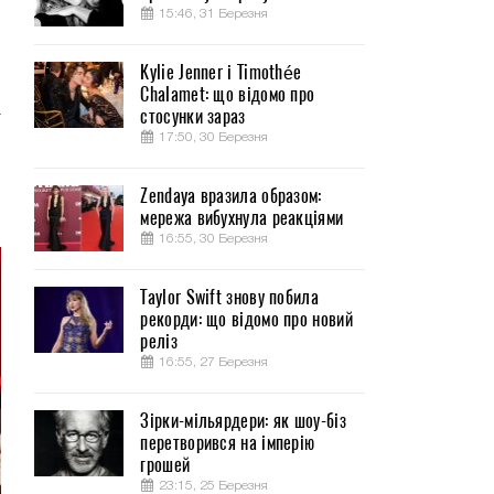
15:46, 31 Березня
Kylie Jenner і Timothée
Chalamet: що відомо про
а
стосунки зараз
17:50, 30 Березня
и
Zendaya вразила образом:
мережа вибухнула реакціями
16:55, 30 Березня
Taylor Swift знову побила
рекорди: що відомо про новий
реліз
16:55, 27 Березня
Зірки-мільярдери: як шоу-біз
перетворився на імперію
грошей
23:15, 25 Березня