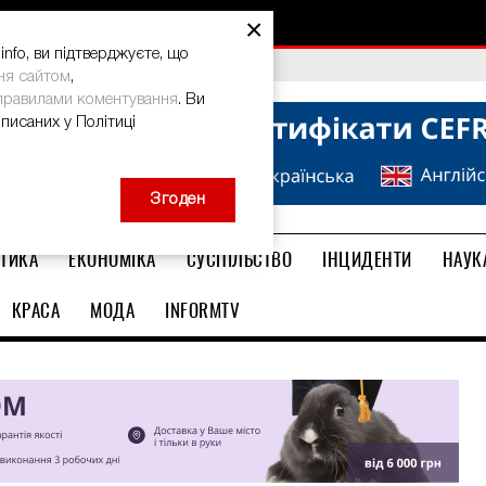
×
nfo, ви підтверджуєте, що
bal Teacher Prize-2026
ня сайтом
,
правилами коментування
. Ви
описаних у Політиці
Згоден
ТИКА
ЕКОНОМІКА
СУСПІЛЬСТВО
ІНЦИДЕНТИ
НАУК
КРАСА
МОДА
INFORMTV