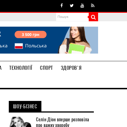
А
ТЕХНОЛОГІЇ
СПОРТ
ЗДОРОВ'Я
ШОУ-БІЗНЕС
Селін Діон вперше розповіла
про важку хворобу