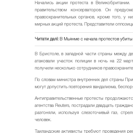
Начались акции протеста в Великобритании. 
правительством консерваторов. Он предусм
правоохранительных органов, кроме того, у н
мирных акций протеста. Представители оппозици
Читати далі:
В Мьянме с начала протестов убиты
В Бристоле, в западной части страны между д
атаковали участок полиции в ночь на 22 мар
получили несколько сотрудников правоохраните
По словам министра внутренних дел страны Прит
могут допустить повторения вандализма, беспор
Антиправительственные протесты продолжаются 
агентства Reuters, пострадали двадцать гражд
разгоняли, используя слезоточивый газ, стр
человек.
Таиландские активисты требуют проведения реф