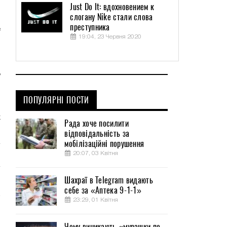
Just Do It: вдохновением к
слогану Nike стали слова
преступника
е
19:04, 23 Червня 2020
.
ь
ПОПУЛЯРНІ ПОСТИ
,
х
Рада хоче посилити
відповідальність за
мобілізаційні порушення
20:07, 03 Квітня
Шахраї в Telegram видають
себе за «Аптека 9-1-1»
23:29, 01 Квітня
Чому виникають «мурашки по