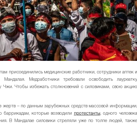
нтам присоединились медицинские работники, сотрудники аптек 
 Мандалая. Медработники требовали освободить лауреатк
у Чжи. Чтобы избежать столкновений с силовиками, свою акци
ез жертв – по данным зарубежных средств массовой информации
по баррикадам, которые возводили
протестанты
, одного человек
ния. В Мандалае силовики стреляли уже по толпе людей, такж