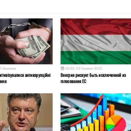
26 Березня
09:55, 03 Червня 2022
активізувалися антикорупційні
Венгрия рискует быть исключенной из
ання
голосования ЕС