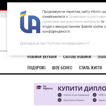
НОВИНИ
РЕКЛАМА
INFORM-UA
КОНТАКТИ
Продовжуючи перегляд сайту inform-ua.i
ВИБІР РЕДАКЦІЇ
В Україні стартував ювілейний Glo
ознайомилися з
Правилами користуван
правилами використання матеріалів
та
згодні з використанням файлів cookie, 
конфіденційності.
Докладніше про Політику конфіденційності
НОВИНИ УКРАЇНИ
СВІТОВІ НОВИНИ
ПОЛІ
ПОДОРОЖІ
ШОУ-БІЗНЕС
СТИЛЬ ЖИТТЯ