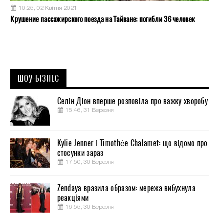
10:25, 02 Квітня 2021
Крушение пассажирского поезда на Тайване: погибли 36 человек
ШОУ-БІЗНЕС
Селін Діон вперше розповіла про важку хворобу
15:46, 31 Березня
Kylie Jenner і Timothée Chalamet: що відомо про
стосунки зараз
17:50, 30 Березня
Zendaya вразила образом: мережа вибухнула
реакціями
16:55, 30 Березня