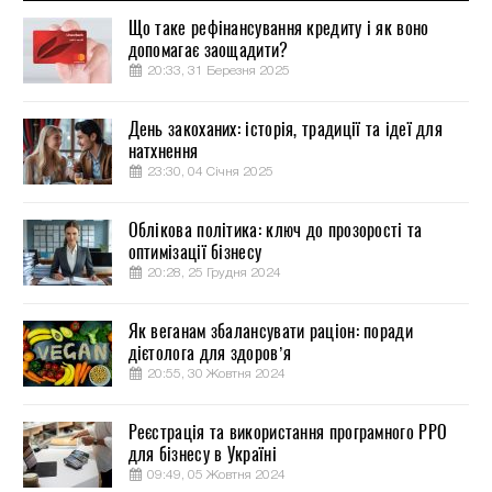
Що таке рефінансування кредиту і як воно
допомагає заощадити?
20:33, 31 Березня 2025
День закоханих: історія, традиції та ідеї для
натхнення
23:30, 04 Січня 2025
Облікова політика: ключ до прозорості та
оптимізації бізнесу
20:28, 25 Грудня 2024
Як веганам збалансувати раціон: поради
дієтолога для здоров’я
20:55, 30 Жовтня 2024
Реєстрація та використання програмного РРО
для бізнесу в Україні
09:49, 05 Жовтня 2024