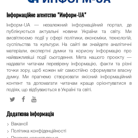
Інформаційне агентство "Информ-UA"
Інформ-UA — незалежний інформаційний портал, де
публікуються актуальні новини України та світу. Ми
висвітлюємо події у сфері політики, економіки, технологій,
суспільства та культури. На сайті ви знайдете аналітичні
матеріали, експертні думки та корисну інформацію про
найважливіші події сьогодення. Мета нашого проєкту —
надавати читачам перевірену інформацію, факти та різні
точки зору, щоб кожен міг самостійно сформувати власну
думку. Ми прагнемо створювати якісний інформаційний
контент та допомагати читачам краще орієнтуватися в
подіях, що відбуваються в Україні та світі.
Додаткова інформація
Вакансії
Політика конфіденційності