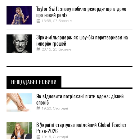
Taylor Swift знову побила рекорди: що відомо
про новий реліз
16:55, 27 Березня
Зірки-мільярдери: як шоу-біз перетворився на
імперію грошей
23:15, 25 Березня
НЕЩОДАВНІ НОВИНИ
Як відновити потріскані п’яти вдома: дієвий
спосіб
19:20, Сьогодні
В Україні стартував ювілейний Global Teacher
Prize-2026
19:15, Сьогодні