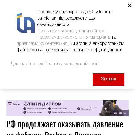
×
НОВИНИ
РЕКЛАМА
INFORM-UA
КОНТАКТИ
Продовжуючи перегляд сайту inform-
ua.info, ви підтверджуєте, що
ознайомилися з
Правилами користування сайтом
,
правилами використання матеріалів
та
правилами коментування
. Ви згодні з використанням
файлів cookie, описаних у Політиці конфіденційності.
Докладніше про Політику конфіденційності
Згоден
РФ продолжает оказывать давление