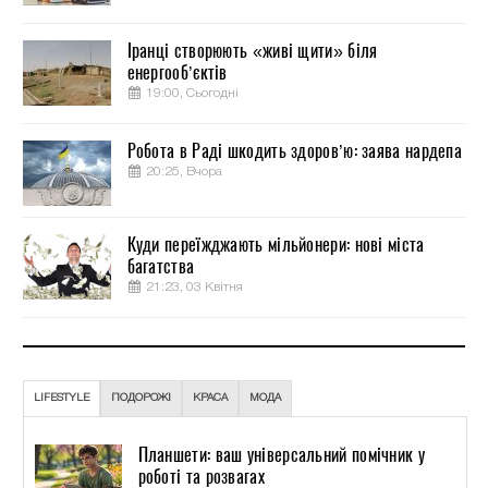
Іранці створюють «живі щити» біля
енергооб’єктів
19:00, Сьогодні
Робота в Раді шкодить здоров’ю: заява нардепа
20:25, Вчора
Куди переїжджають мільйонери: нові міста
багатства
21:23, 03 Квітня
LIFESTYLE
ПОДОРОЖІ
КРАСА
МОДА
Планшети: ваш універсальний помічник у
роботі та розвагах