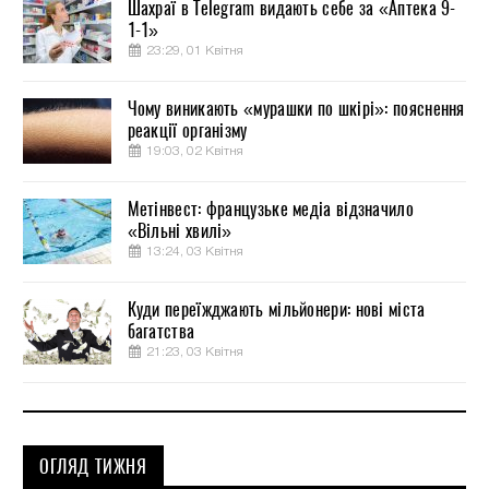
Шахраї в Telegram видають себе за «Аптека 9-
1-1»
23:29, 01 Квітня
Чому виникають «мурашки по шкірі»: пояснення
реакції організму
19:03, 02 Квітня
Метінвест: французьке медіа відзначило
«Вільні хвилі»
13:24, 03 Квітня
Куди переїжджають мільйонери: нові міста
багатства
21:23, 03 Квітня
ОГЛЯД ТИЖНЯ