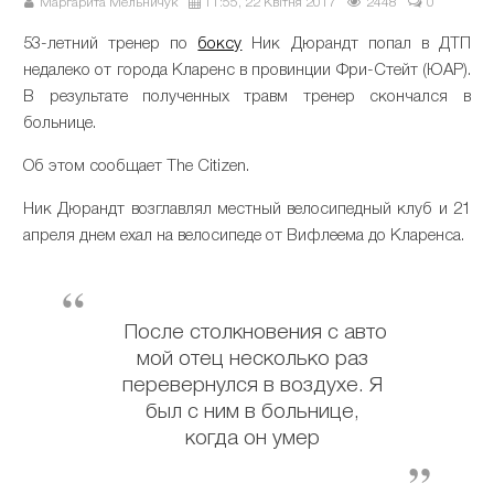
Маргарита Мельничук
11:55, 22 Квітня 2017
2448
0
53-летний тренер по
боксу
Ник Дюрандт попал в ДТП
недалеко от города Кларенс в провинции Фри-Стейт (ЮАР).
В результате полученных травм тренер скончался в
больнице.
Об этом сообщает The Citizen.
Ник Дюрандт возглавлял местный велосипедный клуб и 21
апреля днем ехал на велосипеде от Вифлеема до Кларенса.
После столкновения с авто
мой отец несколько раз
перевернулся в воздухе. Я
был с ним в больнице,
когда он умер