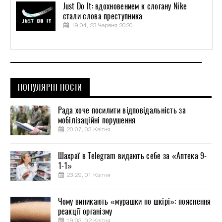
Just Do It: вдохновением к слогану Nike
стали слова преступника
19:04, 23 Червня 2020
ПОПУЛЯРНІ ПОСТИ
Рада хоче посилити відповідальність за
мобілізаційні порушення
20:07, 03 Квітня
Шахраї в Telegram видають себе за «Аптека 9-
1-1»
23:29, 01 Квітня
Чому виникають «мурашки по шкірі»: пояснення
реакції організму
19:03, 02 Квітня