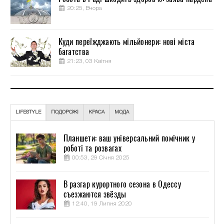
20:25, Вчора
Куди переїжджають мільйонери: нові міста
багатства
21:23, 03 Квітня
LIFESTYLE
ПОДОРОЖІ
КРАСА
МОДА
Планшети: ваш універсальний помічник у
роботі та розвагах
00:53, 29 Січня 2025
В разгар курортного сезона в Одессу
съезжаются звёзды
12:40, 19 Липня 2020