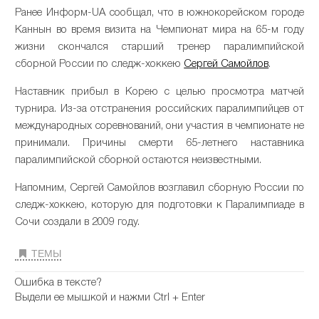
Ранее Информ-UA сообщал, что в южнокорейском городе
Каннын во время визита на Чемпионат мира на 65-м году
жизни скончался старший тренер паралимпийской
сборной России по следж-хоккею
Сергей Самойлов
.
Наставник прибыл в Корею с целью просмотра матчей
турнира. Из-за отстранения российских паралимпийцев от
международных соревнований, они участия в чемпионате не
принимали. Причины смерти 65-летнего наставника
паралимпийской сборной остаются неизвестными.
Напомним, Сергей Самойлов возглавил сборную России по
следж-хоккею, которую для подготовки к Паралимпиаде в
Сочи создали в 2009 году.
ТЕМЫ
Ошибка в тексте?
Выдели ее мышкой и нажми Ctrl + Enter