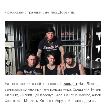
- рассказал о трагедии сын Ника Дюрантда.
На протяжении своей тренерской
карьеры
Ник Дюрандт
занимался со многими чемпионами мира. Среди них Тулани
Малинга, Филипп Нду, Кассиус Бало, Сайленс Мабузе, Айзек
Хлаштвайо, Малколм Классен, Морути Мталане и другие.