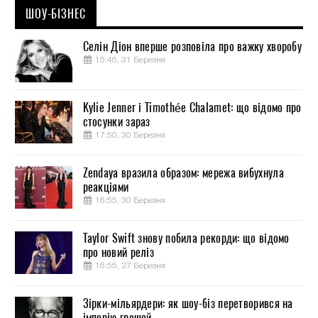
ШОУ-БІЗНЕС
Селін Діон вперше розповіла про важку хворобу
15:46, 31 Березня
Kylie Jenner і Timothée Chalamet: що відомо про
стосунки зараз
17:50, 30 Березня
Zendaya вразила образом: мережа вибухнула
реакціями
16:55, 30 Березня
Taylor Swift знову побила рекорди: що відомо
про новий реліз
16:55, 27 Березня
Зірки-мільярдери: як шоу-біз перетворився на
імперію грошей