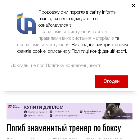
×
НОВИНИ
РЕКЛАМА
INFORM-UA
КОНТАКТИ
Продовжуючи перегляд сайту inform-
ua.info, ви підтверджуєте, що
ознайомилися з
Правилами користування сайтом
,
правилами використання матеріалів
та
правилами коментування
. Ви згодні з використанням
файлів cookie, описаних у Політиці конфіденційності.
Докладніше про Політику конфіденційності
Згоден
Погиб знаменитый тренер по боксу