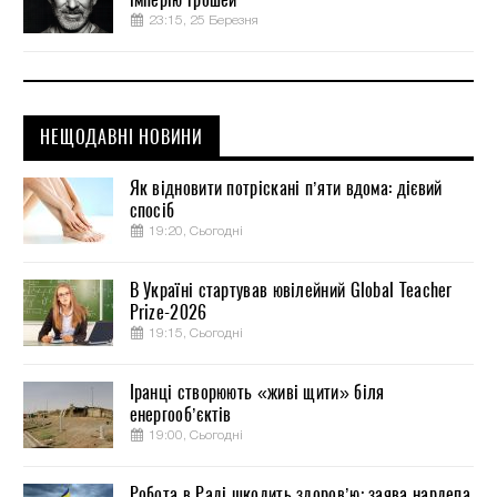
23:15, 25 Березня
НЕЩОДАВНІ НОВИНИ
Як відновити потріскані п’яти вдома: дієвий
спосіб
19:20, Сьогодні
В Україні стартував ювілейний Global Teacher
Prize-2026
19:15, Сьогодні
Іранці створюють «живі щити» біля
енергооб’єктів
19:00, Сьогодні
Робота в Раді шкодить здоров’ю: заява нардепа