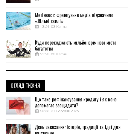
Метінвест: французьке медіа відзначило
«Вільні хвилі»
13:24, 03 Квітня
Куди переїжджають мільйонери: нові міста
багатства
21:23, 03 Квітня
ОГЛЯД ТИЖНЯ
Що таке рефінансування кредиту і як воно
допомагає заощадити?
20:33, 31 Березня 2025
День закоханих: історія, традиції та ідеї для
натхнення