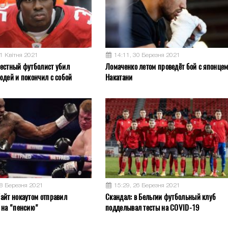
11 Квітня 2021
14:11, 30 Березня 2021
естный футболист убил
Ломаченко летом проведёт бой с японце
юдей и покончил с собой
Накатани
28 Березня 2021
15:29, 26 Березня 2021
айт нокаутом отправил
Скандал: в Бельгии футбольный клуб
 на "пенсию"
подделывал тесты на COVID-19