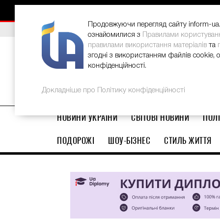
НОВИНИ
РЕКЛАМА
INFORM-UA
КОНТАКТИ
Продовжуючи перегляд сайту inform-ua.i
ВИБІР РЕДАКЦІЇ
В Україні стартував ювілейний Glo
ознайомилися з
Правилами користуван
правилами використання матеріалів
та
згодні з використанням файлів cookie, 
конфіденційності.
Докладніше про Політику конфіденційності
НОВИНИ УКРАЇНИ
СВІТОВІ НОВИНИ
ПОЛІ
ПОДОРОЖІ
ШОУ-БІЗНЕС
СТИЛЬ ЖИТТЯ