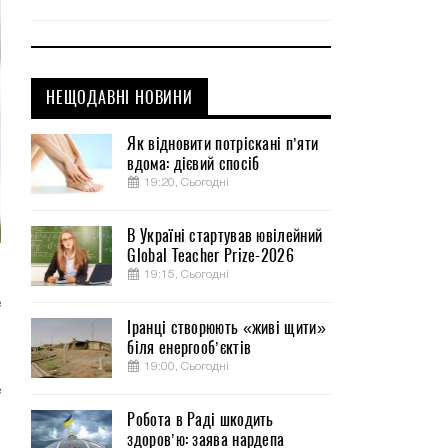
НЕЩОДАВНІ НОВИНИ
Як відновити потріскані п’яти
вдома: дієвий спосіб
19:20, Сьогодні
В Україні стартував ювілейний
Global Teacher Prize-2026
19:15, Сьогодні
и
е
Іранці створюють «живі щити»
о
біля енергооб’єктів
19:00, Сьогодні
е
м
Робота в Раді шкодить
здоров’ю: заява нардепа