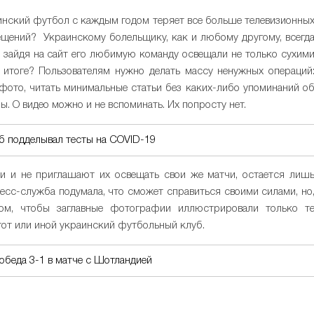
инский футбол с каждым годом теряет все больше телевизионны
ещений? Украинскому болельщику, как и любому другому, всегд
ы зайдя на сайт его любимую команду освещали не только сухим
 итоге? Пользователям нужно делать массу ненужных операций
о фото, читать минимальные статьи без каких-либо упоминаний о
ы. О видео можно и не вспоминать. Их попросту нет.
б подделывал тесты на COVID-19
 и не приглашают их освещать свои же матчи, остается лиш
ресс-служба подумала, что сможет справиться своими силами, но
ом, чтобы заглавные фотографии иллюстрировали только т
тот или иной украинский футбольный клуб.
обеда 3-1 в матче с Шотландией