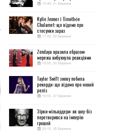
15:46, 31 Березня
Kylie Jenner і Timothée
Chalamet: що відомо про
ь
стосунки зараз
17:50, 30 Березня
о
Zendaya вразила образом:
мережа вибухнула реакціями
16:55, 30 Березня
Taylor Swift знову побила
рекорди: що відомо про новий
реліз
16:55, 27 Березня
Зірки-мільярдери: як шоу-біз
перетворився на імперію
грошей
23:15, 25 Березня