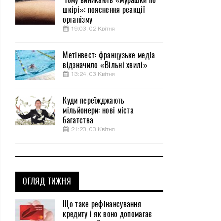
шкірі»: пояснення реакції
організму
19:03, 02 Квітня
Метінвест: французьке медіа
відзначило «Вільні хвилі»
13:24, 03 Квітня
Куди переїжджають
мільйонери: нові міста
багатства
21:23, 03 Квітня
ОГЛЯД ТИЖНЯ
Що таке рефінансування
кредиту і як воно допомагає