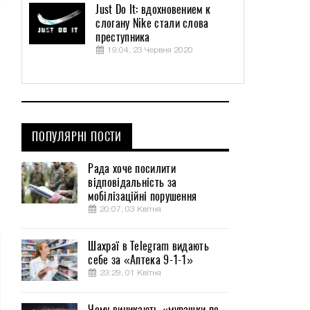
Just Do It: вдохновением к
слогану Nike стали слова
преступника
19:04, 23 Червня 2020
ПОПУЛЯРНІ ПОСТИ
Рада хоче посилити
відповідальність за
мобілізаційні порушення
20:07, 03 Квітня
Шахраї в Telegram видають
себе за «Аптека 9-1-1»
23:29, 01 Квітня
Чому виникають «мурашки по