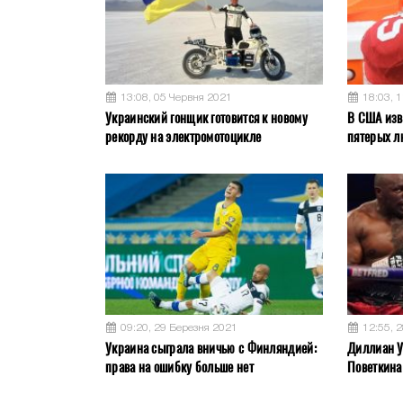
13:08, 05 Червня 2021
18:03, 
Украинский гонщик готовится к новому
В США изв
рекорду на электромотоцикле
пятерых л
09:20, 29 Березня 2021
12:55, 
Украина сыграла вничью с Финляндией:
Диллиан У
права на ошибку больше нет
Поветкина