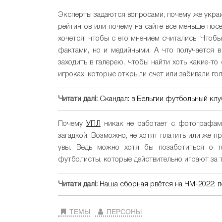
Эксперты задаются вопросами, почему же укра
рейтингов или почему на сайте все меньше пос
хочется, чтобы с его мнением считались. Чтоб
фактами, но и медийными. А что получается в
заходить в галерею, чтобы найти хоть какие-т
игроках, которые открыли счет или забивали гол
Читати далі:
Скандал: в Бельгии футбольный клу
Почему
УПЛ
никак не работает с фотографами
загадкой. Возможно, не хотят платить или же п
увы. Ведь можно хотя бы позаботиться о т
футболисты, которые действительно играют за 
Читати далі:
Наша сборная рвётся на ЧМ-2022: п
ТЕМЫ
ПЕРСОНЫ