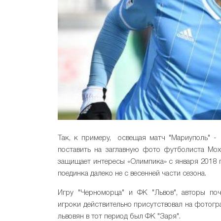
Так, к примеру, освещая матч "Мариуполь" -
поставить на заглавную фото футболиста Мох
защищает интересы «Олимпика» с января 2018 г
поединка далеко не с весенней части сезона.
Игру "Черноморца" и ФК "Львов", авторы по
игроки действительно присутствовал на фотогр
львовян в тот период был ФК "Заря".