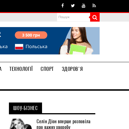
А
ТЕХНОЛОГІЇ
СПОРТ
ЗДОРОВ'Я
ШОУ-БІЗНЕС
Селін Діон вперше розповіла
про важку хворобу