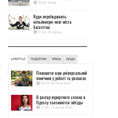
20:25, Вчора
х
а
Куди переїжджають
и
мільйонери: нові міста
багатства
:
21:23, 03 Квітня
б
LIFESTYLE
ПОДОРОЖІ
КРАСА
МОДА
ь
,
Планшети: ваш універсальний
помічник у роботі та розвагах
е
00:53, 29 Січня 2025
В разгар курортного сезона в
Одессу съезжаются звёзды
12:40, 19 Липня 2020