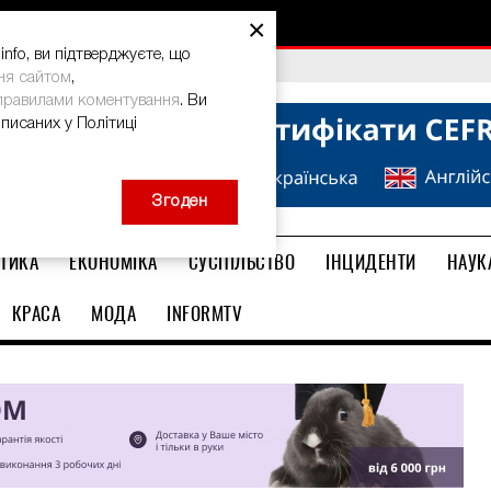
×
nfo, ви підтверджуєте, що
bal Teacher Prize-2026
ня сайтом
,
правилами коментування
. Ви
описаних у Політиці
Згоден
ТИКА
ЕКОНОМІКА
СУСПІЛЬСТВО
ІНЦИДЕНТИ
НАУК
КРАСА
МОДА
INFORMTV