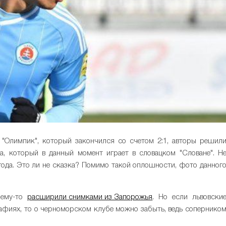
 "Олимпик", который закончился со счетом 2:1, авторы решил
а, который в данный момент играет в словацком "Словане". Н
ода. Это ли не сказка? Помимо такой оплошности, фото данног
чему-то
расширили снимками из Запорожья
. Но если львовски
афиях, то о черноморском клубе можно забыть, ведь сопернико