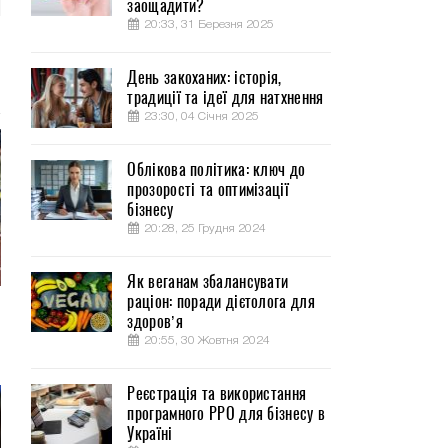
заощадити?
20:33, 31 Березня 2025
День закоханих: історія,
традиції та ідеї для натхнення
23:30, 04 Січня 2025
Облікова політика: ключ до
прозорості та оптимізації
бізнесу
20:28, 25 Грудня 2024
Як веганам збалансувати
раціон: поради дієтолога для
здоров’я
20:55, 30 Жовтня 2024
Реєстрація та використання
програмного РРО для бізнесу в
Україні