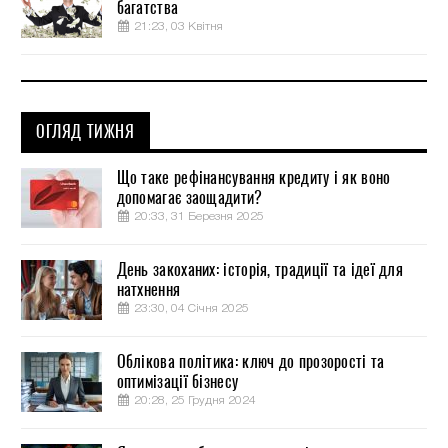
багатства
21:23, 03 Квітня
ОГЛЯД ТИЖНЯ
Що таке рефінансування кредиту і як воно
допомагає заощадити?
20:33, 31 Березня 2025
День закоханих: історія, традиції та ідеї для
натхнення
23:30, 04 Січня 2025
Облікова політика: ключ до прозорості та
оптимізації бізнесу
20:28, 25 Грудня 2024