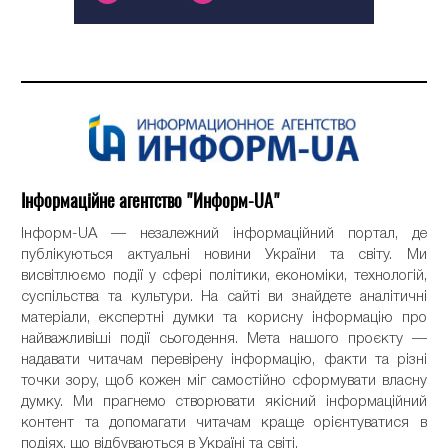
Інформаційне агентство "Информ-UA"
Інформ-UA — незалежний інформаційний портал, де
публікуються актуальні новини України та світу. Ми
висвітлюємо події у сфері політики, економіки, технологій,
суспільства та культури. На сайті ви знайдете аналітичні
матеріали, експертні думки та корисну інформацію про
найважливіші події сьогодення. Мета нашого проєкту —
надавати читачам перевірену інформацію, факти та різні
точки зору, щоб кожен міг самостійно сформувати власну
думку. Ми прагнемо створювати якісний інформаційний
контент та допомагати читачам краще орієнтуватися в
подіях, що відбуваються в Україні та світі.