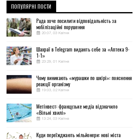
ПОПУЛЯРНІ ПОСТИ
Рада хоче посилити відповідальність за
мобілізаційні порушення
20:07, 03 Квітня
Шахраї в Telegram видають себе за «Аптека 9-
1-1»
23:29, 01 Квітня
Чому виникають «мурашки по шкірі»: пояснення
реакції організму
19:03, 02 Квітня
Метінвест: французьке медіа відзначило
«Вільні хвилі»
13:24, 03 Квітня
Куди переїжджають мільйонери: нові міста