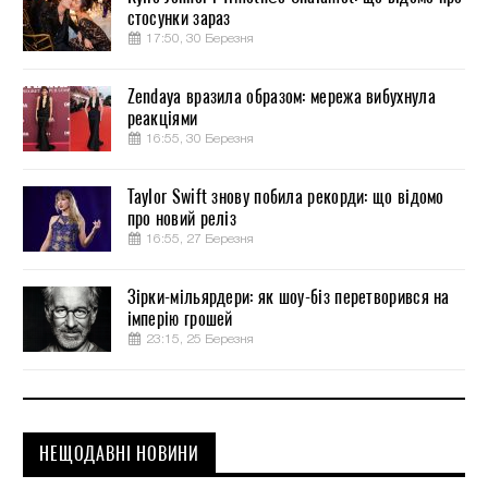
стосунки зараз
17:50, 30 Березня
Zendaya вразила образом: мережа вибухнула
реакціями
16:55, 30 Березня
Taylor Swift знову побила рекорди: що відомо
про новий реліз
16:55, 27 Березня
Зірки-мільярдери: як шоу-біз перетворився на
імперію грошей
23:15, 25 Березня
НЕЩОДАВНІ НОВИНИ