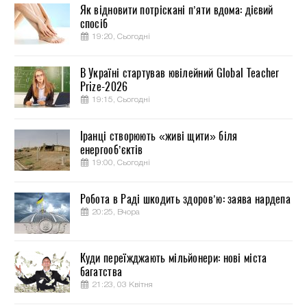
Як відновити потріскані п’яти вдома: дієвий
спосіб
19:20, Сьогодні
В Україні стартував ювілейний Global Teacher
Prize-2026
19:15, Сьогодні
Іранці створюють «живі щити» біля
енергооб’єктів
19:00, Сьогодні
Робота в Раді шкодить здоров’ю: заява нардепа
20:25, Вчора
Куди переїжджають мільйонери: нові міста
багатства
21:23, 03 Квітня