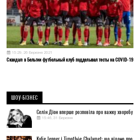
15:29, 26 Березня 2021
Скандал: в Бельгии футбольный клуб подделывал тесты на COVID-19
ШОУ-БІЗНЕС
Селін Діон вперше розповіла про важку хворобу
15:46, 31 Березня
Kylie Jenner і Timothée Chalamet: що відомо про