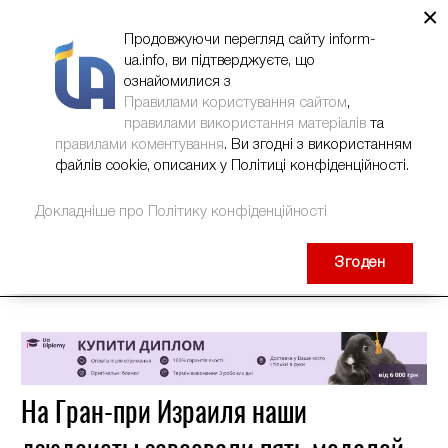
×
НОВИНИ
РЕКЛАМА
INFORM-UA
КОНТАКТИ
Продовжуючи перегляд сайту inform-
ua.info, ви підтверджуєте, що
ознайомилися з
Правилами користування сайтом
,
правилами використання матеріалів
та
правилами коментування
. Ви згодні з використанням
файлів cookie, описаних у Політиці конфіденційності.
Докладніше про Політику конфіденційності
Згоден
На Гран-при Израиля наши