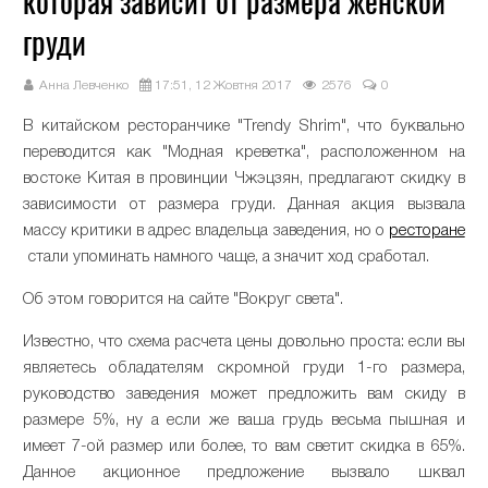
которая зависит от размера женской
груди
Анна Левченко
17:51, 12 Жовтня 2017
2576
0
В китайском ресторанчике "Trendy Shrim", что буквально
переводится как "Модная креветка", расположенном на
востоке Китая в провинции Чжэцзян, предлагают скидку в
зависимости от размера груди. Данная акция вызвала
массу критики в адрес владельца заведения, но о
ресторане
стали упоминать намного чаще, а значит ход сработал.
Об этом говорится на сайте "Вокруг света".
Известно, что схема расчета цены довольно проста: если вы
являетесь обладателям скромной груди 1-го размера,
руководство заведения может предложить вам скиду в
размере 5%, ну а если же ваша грудь весьма пышная и
имеет 7-ой размер или более, то вам светит скидка в 65%.
Данное акционное предложение вызвало шквал