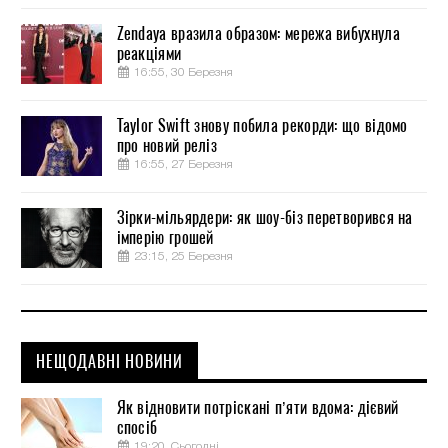
Zendaya вразила образом: мережа вибухнула
реакціями
16:55, 30 Березня
Taylor Swift знову побила рекорди: що відомо
про новий реліз
16:55, 27 Березня
Зірки-мільярдери: як шоу-біз перетворився на
імперію грошей
23:15, 25 Березня
НЕЩОДАВНІ НОВИНИ
Як відновити потріскані п’яти вдома: дієвий
спосіб
19:20, Сьогодні