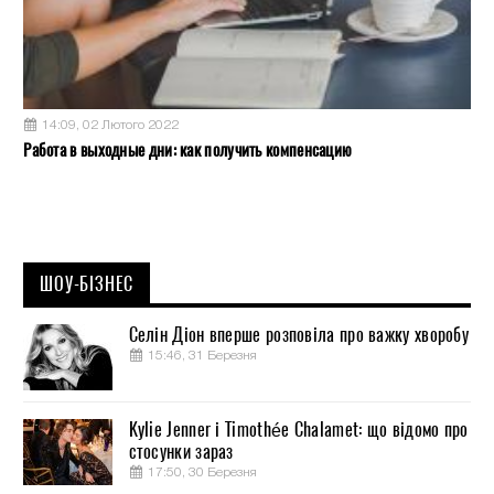
14:09, 02 Лютого 2022
Работа в выходные дни: как получить компенсацию
ШОУ-БІЗНЕС
Селін Діон вперше розповіла про важку хворобу
15:46, 31 Березня
Kylie Jenner і Timothée Chalamet: що відомо про
стосунки зараз
17:50, 30 Березня