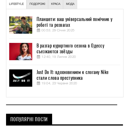
LIFESTYLE
ПОДОРОЖІ
КРАСА
МОДА
Планшети: ваш універсальний помічник у
роботі та розвагах
00:53, 29 Січня 2025
В разгар курортного сезона в Одессу
съезжаются звёзды
12:40, 19 Липня 2020
Just Do It: вдохновением к слогану Nike
стали слова преступника
19:04, 23 Червня 2020
ПОПУЛЯРНІ ПОСТИ