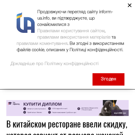
×
НОВИНИ
РЕКЛАМА
INFORM-UA
КОНТАКТИ
Продовжуючи перегляд сайту inform-
ua.info, ви підтверджуєте, що
ознайомилися з
Правилами користування сайтом
,
правилами використання матеріалів
та
правилами коментування
. Ви згодні з використанням
файлів cookie, описаних у Політиці конфіденційності.
Докладніше про Політику конфіденційності
Згоден
В китайском ресторане ввели скидку,