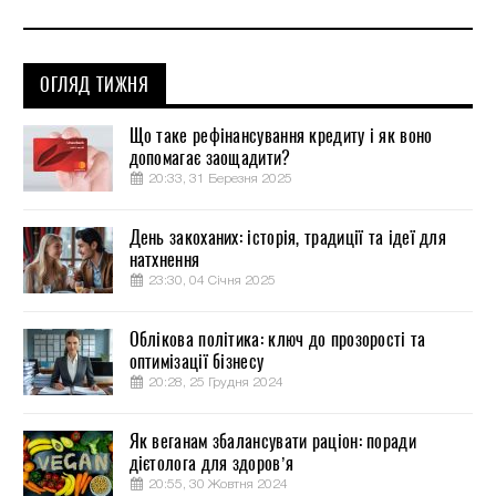
ОГЛЯД ТИЖНЯ
Що таке рефінансування кредиту і як воно
допомагає заощадити?
20:33, 31 Березня 2025
День закоханих: історія, традиції та ідеї для
натхнення
23:30, 04 Січня 2025
Облікова політика: ключ до прозорості та
оптимізації бізнесу
20:28, 25 Грудня 2024
Як веганам збалансувати раціон: поради
дієтолога для здоров’я
20:55, 30 Жовтня 2024