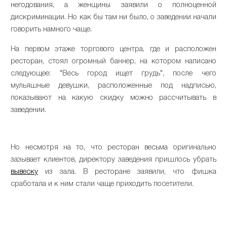
негодования, а женщины заявили о полноценной
дискриминации. Но как бы там ни было, о заведении начали
говорить намного чаще.
На первом этаже торгового центра, где и расположен
ресторан, стоял огромный баннер, на котором написано
следующее: "Весь город ищет грудь", после чего
мульяшные девушки, расположенные под надписью,
показывают на какую скидку можно рассчитывать в
заведении.
Но несмотря на то, что ресторан весьма оригинально
зазывает клиентов, директору заведения пришлось убрать
вывеску
из зала. В ресторане заявили, что фишка
сработала и к ним стали чаще приходить посетители.