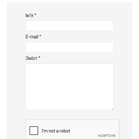
Ім’я *
E-mail *
Зміст *