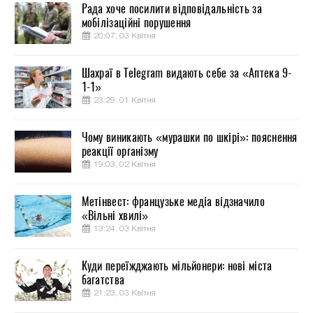
Рада хоче посилити відповідальність за
мобілізаційні порушення
20:07, 03 Квітня
Шахраї в Telegram видають себе за «Аптека 9-
1-1»
23:29, 01 Квітня
Чому виникають «мурашки по шкірі»: пояснення
реакції організму
19:03, 02 Квітня
Метінвест: французьке медіа відзначило
«Вільні хвилі»
13:24, 03 Квітня
Куди переїжджають мільйонери: нові міста
багатства
21:23, 03 Квітня