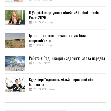
В Україні стартував ювілейний Global Teacher
Prize-2026
19:15, Сьогодні
Іранці створюють «живі щити» біля
енергооб’єктів
19:00, Сьогодні
Робота в Раді шкодить здоров’ю: заява нардепа
20:25, Вчора
Куди переїжджають мільйонери: нові міста
багатства
21:23, 03 Квітня