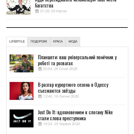
багатства
21:23, 03 Квітня
LIFESTYLE
ПОДОРОЖІ
КРАСА
МОДА
Планшети: ваш універсальний помічник у
роботі та розвагах
00:53, 29 Січня 2025
В разгар курортного сезона в Одессу
съезжаются звёзды
12:40, 19 Липня 2020
Just Do It: вдохновением к слогану Nike
стали слова преступника
19:04, 23 Червня 2020