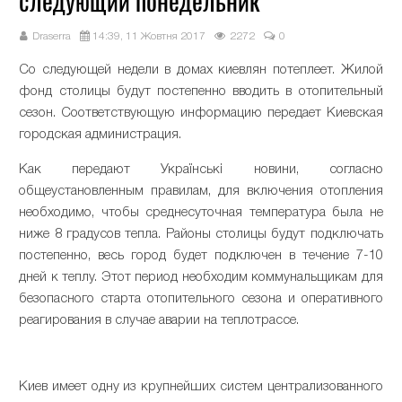
следующий понедельник
Draserra
14:39, 11 Жовтня 2017
2272
0
Со следующей недели в домах киевлян потеплеет. Жилой
фонд столицы будут постепенно вводить в отопительный
сезон. Соответствующую информацию передает Киевская
городская администрация.
Как передают Українські новини, согласно
общеустановленным правилам, для включения отопления
необходимо, чтобы среднесуточная температура была не
ниже 8 градусов тепла. Районы столицы будут подключать
постепенно, весь город будет подключен в течение 7-10
дней к теплу. Этот период необходим коммунальщикам для
безопасного старта отопительного сезона и оперативного
реагирования в случае аварии на теплотрассе.
Киев имеет одну из крупнейших систем централизованного