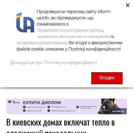
×
НОВИНИ
РЕКЛАМА
INFORM-UA
КОНТАКТИ
Продовжуючи перегляд сайту inform-
ua.info, ви підтверджуєте, що
ознайомилися з
Правилами користування сайтом
,
правилами використання матеріалів
та
правилами коментування
. Ви згодні з використанням
файлів cookie, описаних у Політиці конфіденційності.
Докладніше про Політику конфіденційності
Згоден
В киевских домах включат тепло в