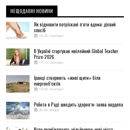
НЕЩОДАВНІ НОВИНИ
Як відновити потріскані п’яти вдома: дієвий
спосіб
19:20, Сьогодні
В Україні стартував ювілейний Global Teacher
Prize-2026
19:15, Сьогодні
Іранці створюють «живі щити» біля
енергооб’єктів
19:00, Сьогодні
Робота в Раді шкодить здоров’ю: заява нардепа
20:25, Вчора
Куди переїжджають мільйонери: нові міста