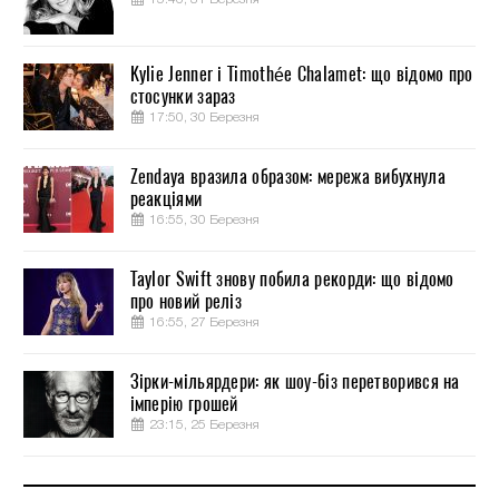
Kylie Jenner і Timothée Chalamet: що відомо про
стосунки зараз
17:50, 30 Березня
Zendaya вразила образом: мережа вибухнула
реакціями
16:55, 30 Березня
Taylor Swift знову побила рекорди: що відомо
про новий реліз
16:55, 27 Березня
Зірки-мільярдери: як шоу-біз перетворився на
імперію грошей
23:15, 25 Березня