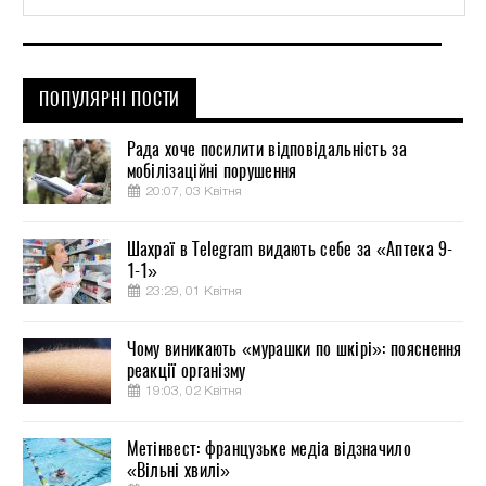
ПОПУЛЯРНІ ПОСТИ
Рада хоче посилити відповідальність за
мобілізаційні порушення
20:07, 03 Квітня
Шахраї в Telegram видають себе за «Аптека 9-
1-1»
23:29, 01 Квітня
Чому виникають «мурашки по шкірі»: пояснення
реакції організму
19:03, 02 Квітня
Метінвест: французьке медіа відзначило
«Вільні хвилі»