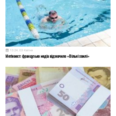
13:24, 03 Квітня
Метінвест: французьке медіа відзначило «Вільні хвилі»