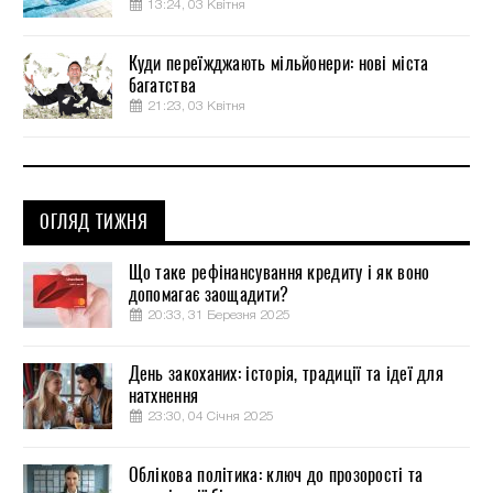
13:24, 03 Квітня
Куди переїжджають мільйонери: нові міста
багатства
21:23, 03 Квітня
ОГЛЯД ТИЖНЯ
Що таке рефінансування кредиту і як воно
допомагає заощадити?
20:33, 31 Березня 2025
День закоханих: історія, традиції та ідеї для
натхнення
23:30, 04 Січня 2025
Облікова політика: ключ до прозорості та