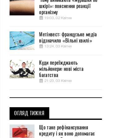
шкірі»: пояснення реакції
організму
19:03, 02 Квітня
Метінвест: французьке медіа
відзначило «Вільні хвилі»
13:24, 03 Квітня
Куди переїжджають
мільйонери: нові міста
багатства
21:23, 03 Квітня
ОГЛЯД ТИЖНЯ
Що таке рефінансування
кредиту і як воно допомагає