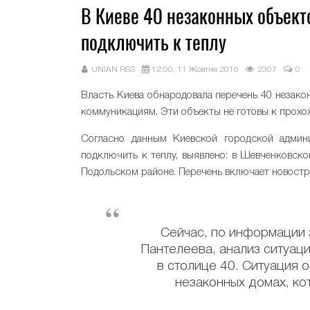
В Киеве 40 незаконных объект
подключить к теплу
UNIAN RSS
12:00, 11 Жовтня 2016
2307
0
Власть Киева обнародовала перечень 40 незако
коммуникациям. Эти объекты не готовы к прохо
Согласно данным Киевской городской админи
подключить к теплу, выявлено: в Шевченковско
Подольском районе. Перечень включает новостро
Сейчас, по информации
Пантелеева, анализ ситуаци
в столице 40. Ситуация 
незаконных домах, к