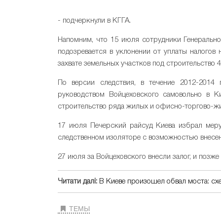
- подчеркнули в КГГА.
Напомним, что 15 июля сотрудники Генеральн
подозревается в уклонении от уплаты налогов 
захвате земельных участков под строительство 4
По версии следствия, в течение 2012-2014
руководством Войцеховского самовольно в Ки
строительство ряда жилых и офисно-торгово-ж
17 июля Печерский райсуд Киева избрал меру
следственном изоляторе с возможностью внесени
27 июля за Войцеховского внесли залог, и позж
Читати далі:
В Киеве произошел обвал моста: сх
ТЕМЫ