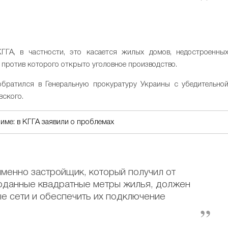
ГА, в частности, это касается жилых домов, недостроенны
, против которого открыто уголовное производство.
братился в Генеральную прокуратуру Украины с убедительно
вского.
име: в КГГА заявили о проблемах
именно застройщик, который получил от
роданные квадратные метры жилья, должен
е сети и обеспечить их подключение