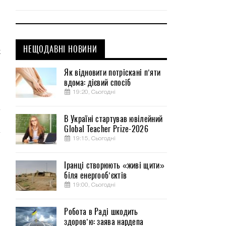
НЕЩОДАВНІ НОВИНИ
х
Як відновити потріскані п’яти
вдома: дієвий спосіб
й
19:20, Сьогодні
В Україні стартував ювілейний
Global Teacher Prize-2026
19:15, Сьогодні
Іранці створюють «живі щити»
біля енергооб’єктів
19:00, Сьогодні
Робота в Раді шкодить
здоров’ю: заява нардепа