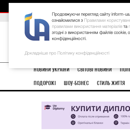
НОВИНИ
РЕКЛАМА
INFORM-UA
КОНТАКТИ
Продовжуючи перегляд сайту inform-ua.i
ВИБІР РЕДАКЦІЇ
В Україні стартував ювілейний Glo
ознайомилися з
Правилами користуван
правилами використання матеріалів
та
згодні з використанням файлів cookie, 
конфіденційності.
Докладніше про Політику конфіденційності
НОВИНИ УКРАЇНИ
СВІТОВІ НОВИНИ
ПОЛІ
ПОДОРОЖІ
ШОУ-БІЗНЕС
СТИЛЬ ЖИТТЯ