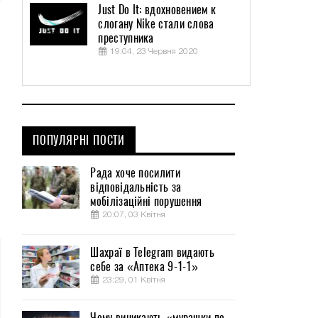
Just Do It: вдохновением к
слогану Nike стали слова
преступника
19:04, 23 Червня 2020
ПОПУЛЯРНІ ПОСТИ
Рада хоче посилити
відповідальність за
мобілізаційні порушення
20:07, 03 Квітня
Шахраї в Telegram видають
себе за «Аптека 9-1-1»
23:29, 01 Квітня
Чому виникають «мурашки по