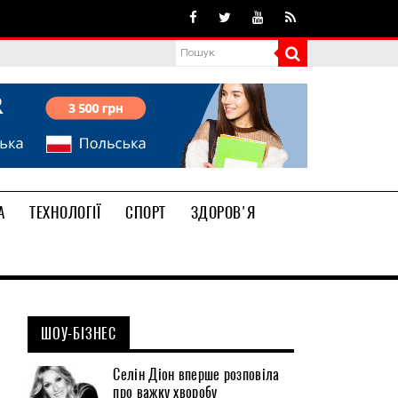
А
ТЕХНОЛОГІЇ
СПОРТ
ЗДОРОВ'Я
ШОУ-БІЗНЕС
Селін Діон вперше розповіла
про важку хворобу