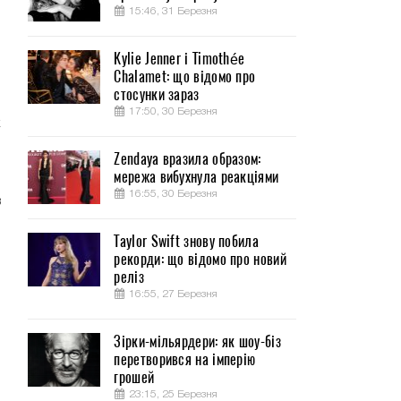
15:46, 31 Березня
Kylie Jenner і Timothée
Chalamet: що відомо про
стосунки зараз
17:50, 30 Березня
к
Zendaya вразила образом:
мережа вибухнула реакціями
о
16:55, 30 Березня
в
Taylor Swift знову побила
рекорди: що відомо про новий
реліз
16:55, 27 Березня
Зірки-мільярдери: як шоу-біз
перетворився на імперію
грошей
23:15, 25 Березня