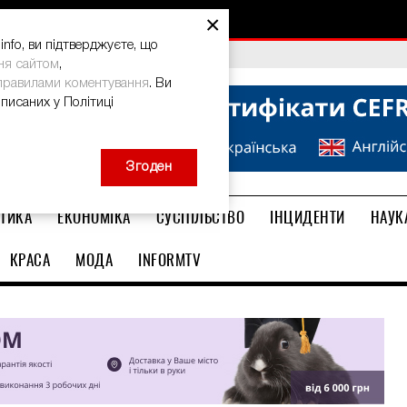
×
nfo, ви підтверджуєте, що
bal Teacher Prize-2026
ня сайтом
,
правилами коментування
. Ви
описаних у Політиці
Згоден
ТИКА
ЕКОНОМІКА
СУСПІЛЬСТВО
ІНЦИДЕНТИ
НАУК
КРАСА
МОДА
INFORMTV