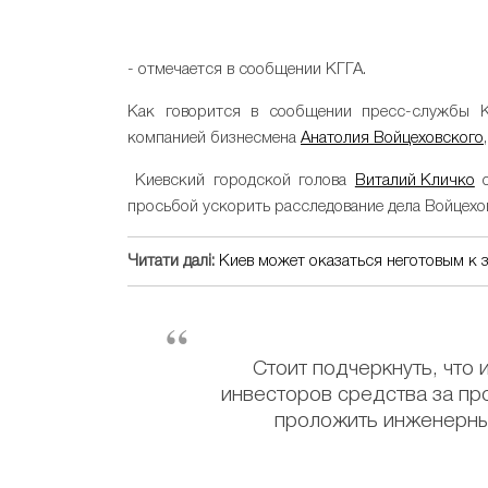
- отмечается в сообщении КГГА.
Как говорится в сообщении пресс-службы КГ
компанией бизнесмена
Анатолия Войцеховского
Киевский городской голова
Виталий Кличко
о
просьбой ускорить расследование дела Войцехо
Читати далі:
Киев может оказаться неготовым к з
Стоит подчеркнуть, что 
инвесторов средства за п
проложить инженерны