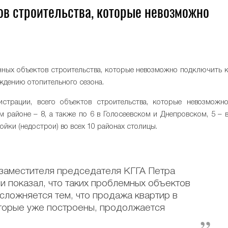
ов строительства, которые невозможно
нных объектов строительства, которые невозможно подключить 
ждению отопительного сезона.
страции, всего объектов строительства, которые невозможн
м районе – 8, а также по 6 в Голосеевском и Днепровском, 5 – 
йки (недострои) во всех 10 районах столицы.
 заместителя председателя КГГА Петра
и показал, что таких проблемных объектов
осложняется тем, что продажа квартир в
оторые уже построены, продолжается