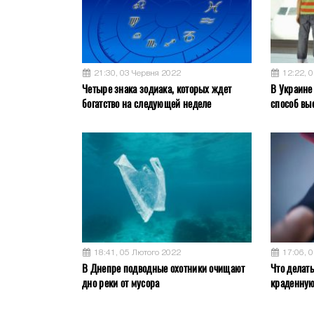
21:30, 03 Червня 2022
12:22, 
Четыре знака зодиака, которых ждет
В Украине
богатство на следующей неделе
способ вы
18:41, 05 Лютого 2022
17:06, 
В Днепре подводные охотники очищают
Что делат
дно реки от мусора
краденну