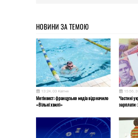
НОВИНИ ЗА ТЕМОЮ
13:24, 03 Квітня
15:56, 
Метінвест: французьке медіа відзначило
Частині ук
«Вільні хвилі»
зарплати: 