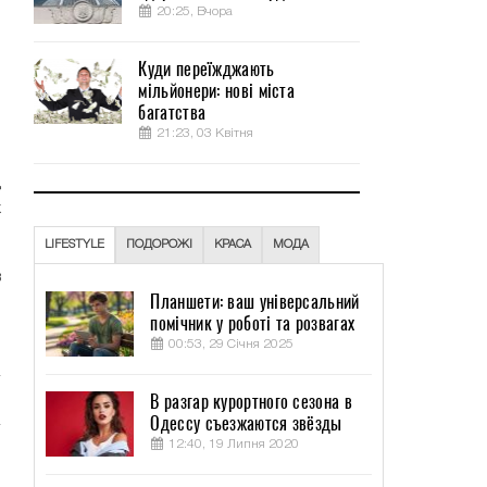
20:25, Вчора
Куди переїжджають
мільйонери: нові міста
й
багатства
м
21:23, 03 Квітня
д
х
LIFESTYLE
ПОДОРОЖІ
КРАСА
МОДА
в
Планшети: ваш універсальний
помічник у роботі та розвагах
00:53, 29 Січня 2025
В разгар курортного сезона в
Одессу съезжаются звёзды
12:40, 19 Липня 2020