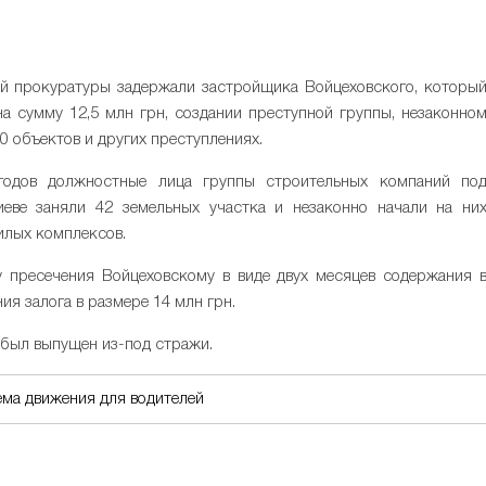
ой прокуратуры задержали застройщика Войцеховского, которы
на сумму 12,5 млн грн, создании преступной группы, незаконно
0 объектов и других преступлениях.
 годов должностные лица группы строительных компаний по
еве заняли 42 земельных участка и незаконно начали на ни
илых комплексов.
 пресечения Войцеховскому в виде двух месяцев содержания 
я залога в размере 14 млн грн.
е был выпущен из-под стражи.
ема движения для водителей