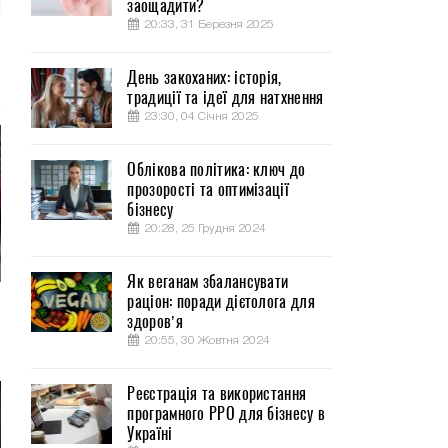
заощадити?
20:33, 31 Березня 2025
День закоханих: історія,
традиції та ідеї для натхнення
23:30, 04 Січня 2025
Облікова політика: ключ до
прозорості та оптимізації
бізнесу
20:28, 25 Грудня 2024
Як веганам збалансувати
раціон: поради дієтолога для
здоров’я
20:55, 30 Жовтня 2024
Реєстрація та використання
програмного РРО для бізнесу в
Україні