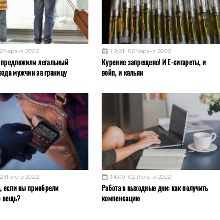
02 Червня 2022
12:21, 02 Червня 2022
 предложили легальный
Курение запрещено! И Е-сигареты, и
езда мужчин за границу
вейп, и кальян
02 Лютого 2022
14:09, 02 Лютого 2022
ь, если вы приобрели
Работа в выходные дни: как получить
ю вещь?
компенсацию