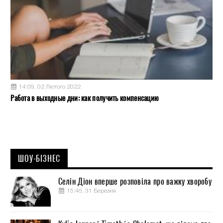
14:09, 02 Лютого 2022
Работа в выходные дни: как получить компенсацию
ШОУ-БІЗНЕС
Селін Діон вперше розповіла про важку хворобу
15:46, 31 Березня