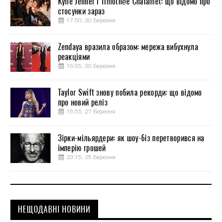
Kylie Jenner і Timothée Chalamet: що відомо про
стосунки зараз
17:50, 30 Березня
Zendaya вразила образом: мережа вибухнула
реакціями
16:55, 30 Березня
Taylor Swift знову побила рекорди: що відомо
про новий реліз
16:55, 27 Березня
Зірки-мільярдери: як шоу-біз перетворився на
імперію грошей
23:15, 25 Березня
НЕЩОДАВНІ НОВИНИ