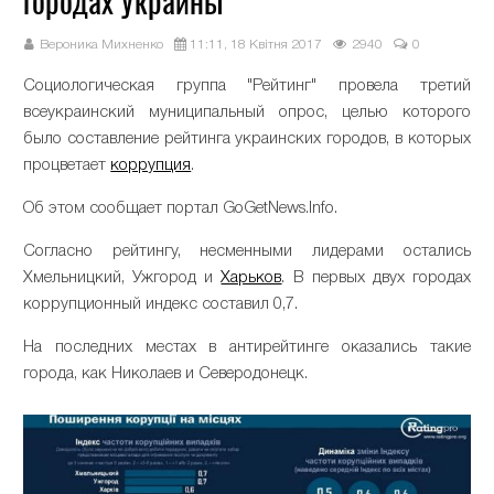
городах Украины
Вероника Михненко
11:11, 18 Квітня 2017
2940
0
Социологическая группа "Рейтинг" провела третий
всеукраинский муниципальный опрос, целью которого
было составление рейтинга украинских городов, в которых
процветает
коррупция
.
Об этом сообщает портал GoGetNews.Info.
Согласно рейтингу, несменными лидерами остались
Хмельницкий, Ужгород и
Харьков
. В первых двух городах
коррупционный индекс составил 0,7.
На последних местах в антирейтинге оказались такие
города, как Николаев и Северодонецк.