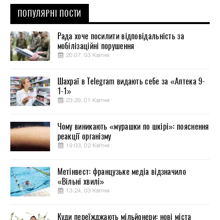
ПОПУЛЯРНІ ПОСТИ
Рада хоче посилити відповідальність за
мобілізаційні порушення
20:07, 03 Квітня
Шахраї в Telegram видають себе за «Аптека 9-
1-1»
23:29, 01 Квітня
Чому виникають «мурашки по шкірі»: пояснення
реакції організму
19:03, 02 Квітня
Метінвест: французьке медіа відзначило
«Вільні хвилі»
13:24, 03 Квітня
Куди переїжджають мільйонери: нові міста