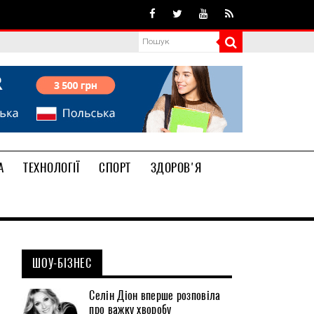
А
ТЕХНОЛОГІЇ
СПОРТ
ЗДОРОВ'Я
ШОУ-БІЗНЕС
Селін Діон вперше розповіла
про важку хворобу