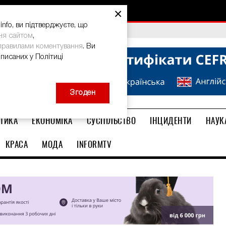
×
nfo, ви підтверджуєте, що
bal Teacher Prize-2026
ня сайтом
,
правилами коментування
. Ви
описаних у Політиці
Згоден
ТИКА
ЕКОНОМІКА
СУСПІЛЬСТВО
ІНЦИДЕНТИ
НАУК
КРАСА
МОДА
INFORMTV