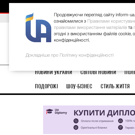
НОВИНИ
РЕКЛАМА
INFORM-UA
КОНТАКТИ
Продовжуючи перегляд сайту inform-ua.i
ВИБІР РЕДАКЦІЇ
В Україні стартував ювілейний Glo
ознайомилися з
Правилами користуван
правилами використання матеріалів
та
згодні з використанням файлів cookie, 
конфіденційності.
Докладніше про Політику конфіденційності
НОВИНИ УКРАЇНИ
СВІТОВІ НОВИНИ
ПОЛІ
ПОДОРОЖІ
ШОУ-БІЗНЕС
СТИЛЬ ЖИТТЯ