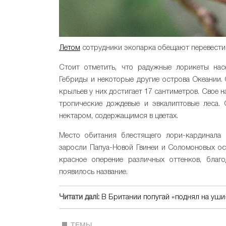
Летом
сотрудники экопарка обещают перевести 
Стоит отметить, что радужные лорикеты нас
Гебриды и некоторые другие острова Океании.
крыльев у них достигает 17 сантиметров. Свое 
тропические дождевые и эвкалиптовые леса. 
нектаром, содержащимся в цветах.
Место обитания блестящего лори-кардинала 
заросли Папуа-Новой Гвинеи и Соломоновых ос
красное оперение различных оттенков, благо
появилось название.
Читати далі:
В Британии попугай «поднял на уш
ТЕМЫ