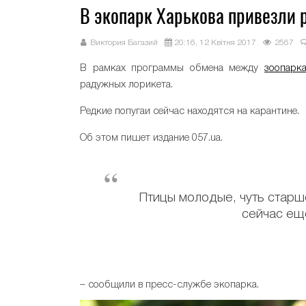
В экопарк Харькова привезли 
Виктория Багазий
20:16, 12 Квітня 2017
2567
В рамках программы обмена между
зоопарк
радужных лорикета.
Редкие попугаи сейчас находятся на карантине.
Об этом пишет издание 057.uа.
Птицы молодые, чуть старше
сейчас ещ
– сообщили в пресс-службе экопарка.