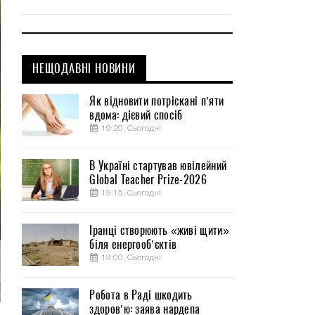
НЕЩОДАВНІ НОВИНИ
Як відновити потріскані п’яти
вдома: дієвий спосіб
19:20, Сьогодні
В Україні стартував ювілейний
Global Teacher Prize-2026
19:15, Сьогодні
Іранці створюють «живі щити»
біля енергооб’єктів
19:00, Сьогодні
Робота в Раді шкодить
здоров’ю: заява нардепа