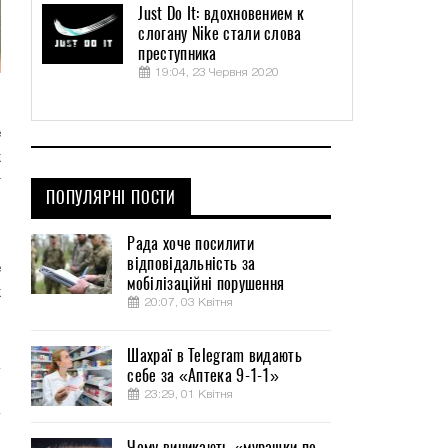
Just Do It: вдохновением к
слогану Nike стали слова
преступника
19:04, 23 Червня 2020
е
х
т
ПОПУЛЯРНІ ПОСТИ
м
Рада хоче посилити
відповідальність за
е
мобілізаційні порушення
х
20:07, 03 Квітня
,
Шахраї в Telegram видають
себе за «Аптека 9-1-1»
23:29, 01 Квітня
Чому виникають «мурашки по