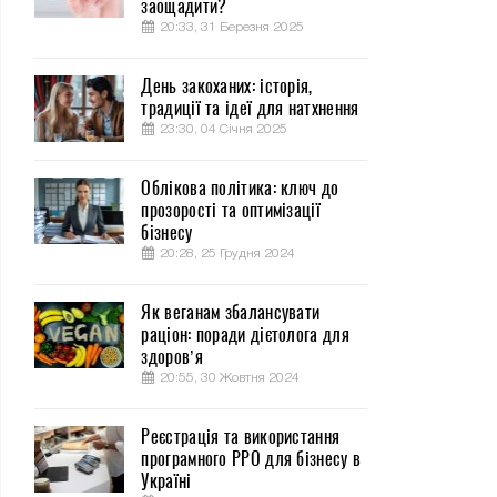
заощадити?
20:33, 31 Березня 2025
День закоханих: історія,
традиції та ідеї для натхнення
23:30, 04 Січня 2025
Облікова політика: ключ до
прозорості та оптимізації
бізнесу
20:28, 25 Грудня 2024
Як веганам збалансувати
раціон: поради дієтолога для
здоров’я
20:55, 30 Жовтня 2024
Реєстрація та використання
програмного РРО для бізнесу в
Україні