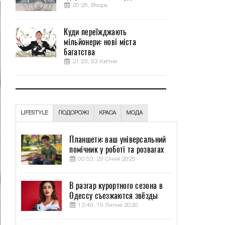
20:25, Вчора
Куди переїжджають
мільйонери: нові міста
багатства
21:23, 03 Квітня
LIFESTYLE
ПОДОРОЖІ
КРАСА
МОДА
Планшети: ваш універсальний
помічник у роботі та розвагах
00:53, 29 Січня 2025
В разгар курортного сезона в
Одессу съезжаются звёзды
12:40, 19 Липня 2020