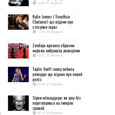
15:46, 31 Березня
Kylie Jenner і Timothée
Chalamet: що відомо про
3
стосунки зараз
17:50, 30 Березня
Zendaya вразила образом:
мережа вибухнула реакціями
16:55, 30 Березня
Taylor Swift знову побила
рекорди: що відомо про новий
реліз
16:55, 27 Березня
Зірки-мільярдери: як шоу-біз
перетворився на імперію
грошей
23:15, 25 Березня