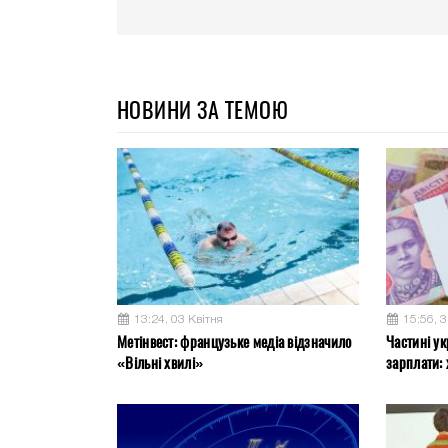
НОВИНИ ЗА ТЕМОЮ
13:24, 03 Квітня
15:56, 
Метінвест: французьке медіа відзначило
Частині ук
«Вільні хвилі»
зарплати: 