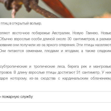
птиц в открытый вольер.
еляют восточное побережье Австралии, Новую Гвинею, Новы
 Обычно взрослые особи длиной около 30 сантиметров, а разма
название они получили из-за яркого оперения. Эти птицы населяю
Они питаются семенами, плодами и ягодами, а также сладки
субтропические и тропические леса, берега рек и мангровы
тровов. В длину взрослые птицы достигают 31 сантиметр. У ни
даря которому, из-за сходства с кардинальским облачением
и» пожарную службу