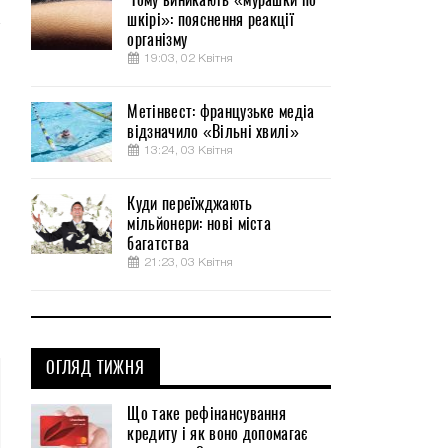
шкірі»: пояснення реакції
організму
19:03, 02 Квітня
Метінвест: французьке медіа
відзначило «Вільні хвилі»
13:24, 03 Квітня
Куди переїжджають
мільйонери: нові міста
багатства
21:23, 03 Квітня
ОГЛЯД ТИЖНЯ
Що таке рефінансування
кредиту і як воно допомагає