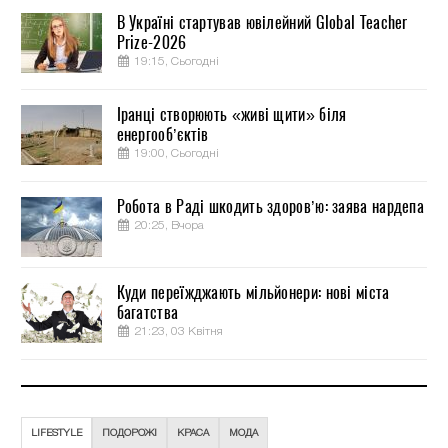
В Україні стартував ювілейний Global Teacher
Prize-2026
19:15, Сьогодні
Іранці створюють «живі щити» біля
енергооб’єктів
19:00, Сьогодні
Робота в Раді шкодить здоров’ю: заява нардепа
20:25, Вчора
Куди переїжджають мільйонери: нові міста
багатства
21:23, 03 Квітня
LIFESTYLE
ПОДОРОЖІ
КРАСА
МОДА