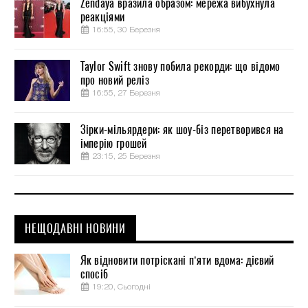
Zendaya вразила образом: мережа вибухнула
реакціями
16:55, 30 Березня
Taylor Swift знову побила рекорди: що відомо
про новий реліз
16:55, 27 Березня
Зірки-мільярдери: як шоу-біз перетворився на
імперію грошей
23:15, 25 Березня
НЕЩОДАВНІ НОВИНИ
Як відновити потріскані п’яти вдома: дієвий
спосіб
19:20, Сьогодні