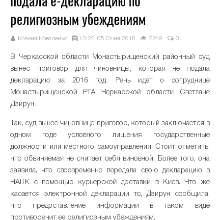
подала е-декларацию по
религиозным убеждениям
Ксения Коваленко
13:22, 05 Січня 2018
2249
0
В Черкасской области Монастырищенский районный суд
вынес приговор для чиновницы, которая не подала
декларацию за 2016 год. Речь идет о сотруднице
Монастырищенской РГА Черкасской области Светлане
Дзирун.
Так, суд вынес чиновнице приговор, который заключается в
одном годе условного лишения государственные
должности или местного самоуправления. Стоит отметить,
что обвиняемая не считает себя виновной. Более того, она
заявила, что своевременно передала свою декларацию в
НАПК с помощью курьерской доставки в Киев. Что же
касается электронной декларации то, Дзирун сообщила,
что предоставление информации в таком виде
противоречит ее религиозным убеждениям.