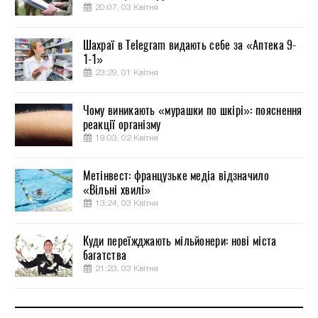
20:07, 03 Квітня
Шахраї в Telegram видають себе за «Аптека 9-
1-1»
23:29, 01 Квітня
Чому виникають «мурашки по шкірі»: пояснення
реакції організму
19:03, 02 Квітня
Метінвест: французьке медіа відзначило
«Вільні хвилі»
13:24, 03 Квітня
Куди переїжджають мільйонери: нові міста
багатства
21:23, 03 Квітня