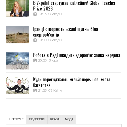
В Україні стартував ювілейний Global Teacher
Prize-2026
19:15, Сьогодні
Іранці створюють «живі щити» біля
енергооб’єктів
19:00, Сьогодні
Робота в Раді шкодить здоров’ю: заява нардепа
20:25, Вчора
Куди переїжджають мільйонери: нові міста
багатства
21:23, 03 Квітня
LIFESTYLE
ПОДОРОЖІ
КРАСА
МОДА