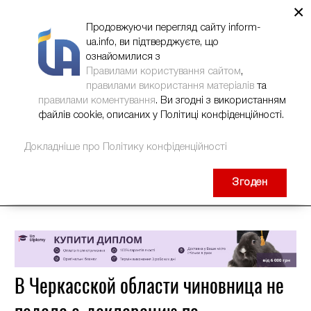
×
НОВИНИ
РЕКЛАМА
INFORM-UA
КОНТАКТИ
Продовжуючи перегляд сайту inform-
ua.info, ви підтверджуєте, що
ознайомилися з
Правилами користування сайтом
,
правилами використання матеріалів
та
правилами коментування
. Ви згодні з використанням
файлів cookie, описаних у Політиці конфіденційності.
Докладніше про Політику конфіденційності
Згоден
В Черкасской области чиновница не