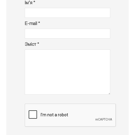
Ім’я *
E-mail *
Зміст *