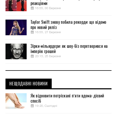
реакціями
16:55, 30 Березня
Taylor Swift знову побила рекорди: що відомо
про новий реліз
16:55, 27 Березня
Зірки-мільярдери: як шоу-біз перетворився на
імперію грошей
23:15, 25 Березня
НЕЩОДАВНІ НОВИНИ
Як відновити потріскані п’яти вдома: дієвий
спосіб
19:20, Сьогодні