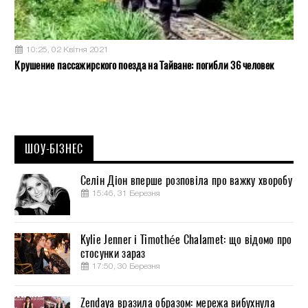
10:25, 02 Квітня 2021
Крушение пассажирского поезда на Тайване: погибли 36 человек
ШОУ-БІЗНЕС
Селін Діон вперше розповіла про важку хворобу
15:46, 31 Березня
Kylie Jenner і Timothée Chalamet: що відомо про
стосунки зараз
17:50, 30 Березня
Zendaya вразила образом: мережа вибухнула