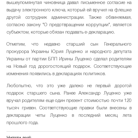
вышеупомянутая чиновница давал письменное согласие на
выдачу электронного ключа, который ей вручил на флешке
другой сотрудник администрации. Также обвиняемая,
согласно закону "О предотвращении коррупции", является
субъектом, которые обязан подавать е-декларацию.
Отметим, что недавно старший сын Генерального
прокурора Украины Юрия Луценко и народного депутата
Украины от партии БПП Ирины Луценко сделал родителям
на Новый год дорогостоящий подарок. Соответствующие
изменения появились в декларациях политиков.
Любопытно, что это уже далеко не первый дорогой
подарок старшего сына. Ранее Александр Луценко уже
вручал родителям еще один презент стоимостью почти 120
тысяч гривен. Соответствующие правки были внесены в
декларации четы Луценко в последний месяц лета
прошлого года.