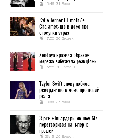
15:46, 31 Березня
Kylie Jenner і Timothée
Chalamet: що відомо про
стосунки зараз
17:50, 30 Березня
т
Zendaya вразила образом:
мережа вибухнула реакціями
16:55, 30 Березня
а
.
Taylor Swift знову побила
рекорди: що відомо про новий
о
реліз
16:55, 27 Березня
Зірки-мільярдери: як шоу-біз
перетворився на імперію
грошей
23:15, 25 Березня