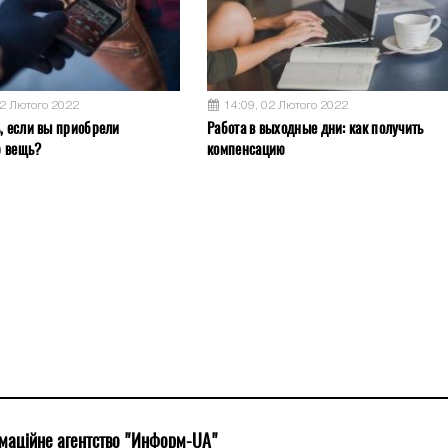
02 Лютого 2022
14:09, 02 Лютого 2022
ь, если вы приобрели
Работа в выходные дни: как получить
ю вещь?
компенсацию
маційне агентство "Информ-UA"