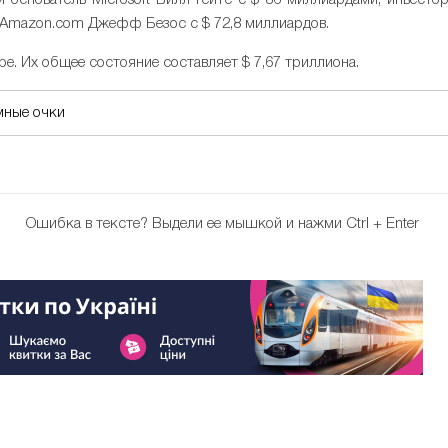
 Amazon.com Джефф Безос с $ 72,8 миллиардов.
е. Их общее состояние составляет $ 7,67 триллиона.
мные очки
Ошибка в тексте?
Выдели ее мышкой и нажми Ctrl + Enter