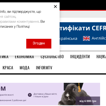
ма: дієвий спосіб
×
nfo, ви підтверджуєте, що
bal Teacher Prize-2026
ня сайтом
,
правилами коментування
. Ви
описаних у Політиці
Згоден
ТИКА
ЕКОНОМІКА
СУСПІЛЬСТВО
ІНЦИДЕНТИ
НАУК
КРАСА
МОДА
INFORMTV