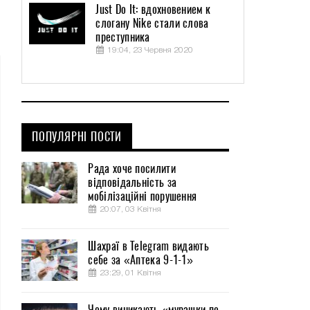
Just Do It: вдохновением к
слогану Nike стали слова
преступника
19:04, 23 Червня 2020
ПОПУЛЯРНІ ПОСТИ
Рада хоче посилити
відповідальність за
мобілізаційні порушення
20:07, 03 Квітня
Шахраї в Telegram видають
себе за «Аптека 9-1-1»
23:29, 01 Квітня
Чому виникають «мурашки по