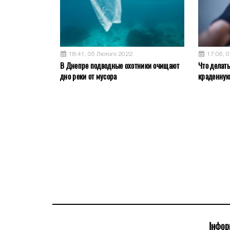
18:41, 05 Лютого 2022
17:06, 
В Днепре подводные охотники очищают
Что делат
дно реки от мусора
краденну
Інфор