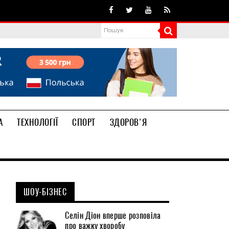
А
ТЕХНОЛОГІЇ
СПОРТ
ЗДОРОВ'Я
ШОУ-БІЗНЕС
Селін Діон вперше розповіла
про важку хворобу