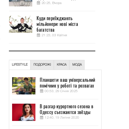
20:25, Вчора
Куди переїжджають
мільйонери: нові міста
багатства
21:23, 03 Квітня
LIFESTYLE
ПОДОРОЖІ
КРАСА
МОДА
Планшети: ваш універсальний
помічник у роботі та розвагах
00:53, 29 Січня 2025
В разгар курортного сезона в
Одессу съезжаются звёзды
12:40, 19 Липня 2020