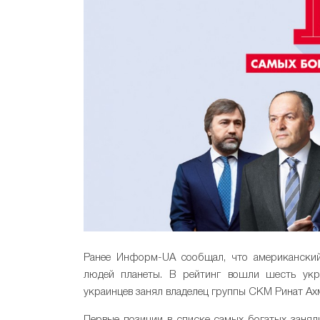
Ранее Информ-UA сообщал, что американск
людей планеты. В рейтинг вошли шесть ук
украинцев занял владелец группы СКМ Ринат Ах
Первые позиции в списке самых богатых заняли