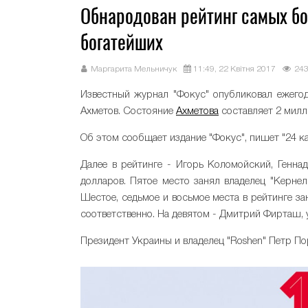
Обнародован рейтинг самых бо
богатейших
Маргарита Мельничук
11:49, 22 Квітня 2017
24
Известный журнал "Фокус" опубликовал ежег
Ахметов. Состояние
Ахметова
составляет 2 милл
Об этом сообщает издание "Фокус", пишет "24 ка
Далее в рейтинге - Игорь Коломойский, Генна
долларов. Пятое место занял владелец "Керне
Шестое, седьмое и восьмое места в рейтинге 
соответственно. На девятом - Дмитрий Фирташ, 
Президент Украины и владелец "Roshen" Петр По