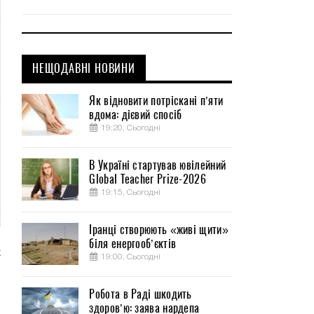
НЕЩОДАВНІ НОВИНИ
Як відновити потріскані п’яти
вдома: дієвий спосіб
19:20, Сьогодні
В Україні стартував ювілейний
Global Teacher Prize-2026
19:15, Сьогодні
Іранці створюють «живі щити»
біля енергооб’єктів
х
19:00, Сьогодні
и
Робота в Раді шкодить
здоров’ю: заява нардепа
р