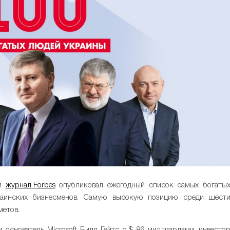
ий
журнал Forbes
опубликовал ежегодный список самых богаты
раинских бизнесменов. Самую высокую позицию среди шест
метов.
 основатель Microsoft Билл Гейтс с $ 86 миллиардами, инвесто