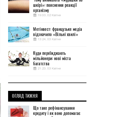
шкірі»: пояснення реакції
організму
19:03, 02 Квітня
Метінвест: французьке медіа
відзначило «Вільні хвилі»
13:24, 03 Квітня
Куди переїжджають
мільйонери: нові міста
багатства
21:23, 03 Квітня
ОГЛЯД ТИЖНЯ
Що таке рефінансування
кредиту і як воно допомагає