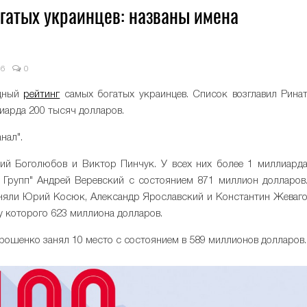
гатых украинцев: названы имена
36
0
одный
рейтинг
самых богатых украинцев. Список возглавил Рина
иарда 200 тысяч долларов.
нал".
дий Боголюбов и Виктор Пинчук. У всех них более 1 миллиард
л Групп" Андрей Веревский с состоянием 871 миллион долларов
заняли Юрий Косюк, Александр Ярославский и Константин Жеваг
у которого 623 миллиона долларов.
рошенко занял 10 место с состоянием в 589 миллионов долларов.