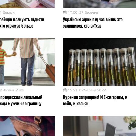
31 Березня
17:06, 27 Березня
раїнців планують підняти
Українські зірки під час війни: хто
хто отримає більше
залишився, хто виїхав
02 Червня 2022
12:21, 02 Червня 2022
 предложили легальный
Курение запрещено! И Е-сигареты, и
езда мужчин за границу
вейп, и кальян