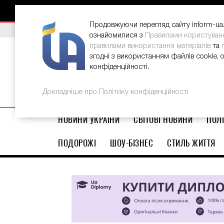
Як відновити потріскані п’яти вдо
НОВИНИ
РЕКЛАМА
INFORM-UA
КОНТАКТИ
Продовжуючи перегляд сайту inform-ua.i
ВИБІР РЕДАКЦІЇ
В Україні стартував ювілейний Glo
ознайомилися з
Правилами користуван
правилами використання матеріалів
та
згодні з використанням файлів cookie, 
конфіденційності.
Докладніше про Політику конфіденційності
НОВИНИ УКРАЇНИ
СВІТОВІ НОВИНИ
ПОЛІ
ПОДОРОЖІ
ШОУ-БІЗНЕС
СТИЛЬ ЖИТТЯ