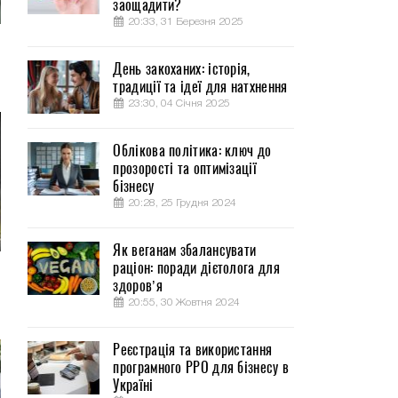
заощадити?
20:33, 31 Березня 2025
День закоханих: історія,
традиції та ідеї для натхнення
23:30, 04 Січня 2025
Облікова політика: ключ до
прозорості та оптимізації
бізнесу
20:28, 25 Грудня 2024
Як веганам збалансувати
раціон: поради дієтолога для
здоров’я
20:55, 30 Жовтня 2024
Реєстрація та використання
програмного РРО для бізнесу в
Україні