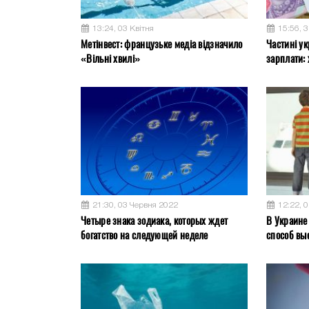
13:24, 03 Квітня
15:56, 
Метінвест: французьке медіа відзначило
Частині ук
«Вільні хвилі»
зарплати: 
21:30, 03 Червня 2022
12:22, 
Четыре знака зодиака, которых ждет
В Украине
богатство на следующей неделе
способ вы