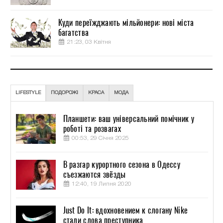
Куди переїжджають мільйонери: нові міста
багатства
21:23, 03 Квітня
LIFESTYLE
ПОДОРОЖІ
КРАСА
МОДА
Планшети: ваш універсальний помічник у
роботі та розвагах
00:53, 29 Січня 2025
В разгар курортного сезона в Одессу
съезжаются звёзды
12:40, 19 Липня 2020
Just Do It: вдохновением к слогану Nike
стали слова преступника