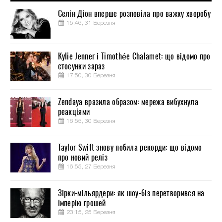
Селін Діон вперше розповіла про важку хворобу
15:46, 31 Березня
Kylie Jenner і Timothée Chalamet: що відомо про
стосунки зараз
17:50, 30 Березня
Zendaya вразила образом: мережа вибухнула
реакціями
16:55, 30 Березня
Taylor Swift знову побила рекорди: що відомо
про новий реліз
16:55, 27 Березня
Зірки-мільярдери: як шоу-біз перетворився на
імперію грошей
23:15, 25 Березня