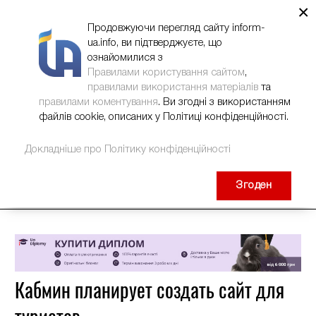
×
НОВИНИ
РЕКЛАМА
INFORM-UA
КОНТАКТИ
Продовжуючи перегляд сайту inform-
ua.info, ви підтверджуєте, що
ознайомилися з
Правилами користування сайтом
,
правилами використання матеріалів
та
правилами коментування
. Ви згодні з використанням
файлів cookie, описаних у Політиці конфіденційності.
Докладніше про Політику конфіденційності
Згоден
Кабмин планирует создать сайт для