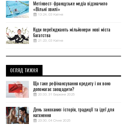
Метінвест: французьке медіа відзначило
«Вільні хвилі»
13:24, 03 Квітня
Куди переїжджають мільйонери: нові міста
багатства
21:23, 03 Квітня
ОГЛЯД ТИЖНЯ
Що таке рефінансування кредиту і як воно
допомагає заощадити?
20:33, 31 Березня 2025
День закоханих: історія, традиції та ідеї для
натхнення
23:30, 04 Січня 2025