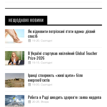
НЕЩОДАВНІ НОВИНИ
Як відновити потріскані п’яти вдома: дієвий
спосіб
19:20, Сьогодні
В Україні стартував ювілейний Global Teacher
Prize-2026
19:15, Сьогодні
Іранці створюють «живі щити» біля
енергооб’єктів
19:00, Сьогодні
Робота в Раді шкодить здоров’ю: заява нардепа
20:25, Вчора