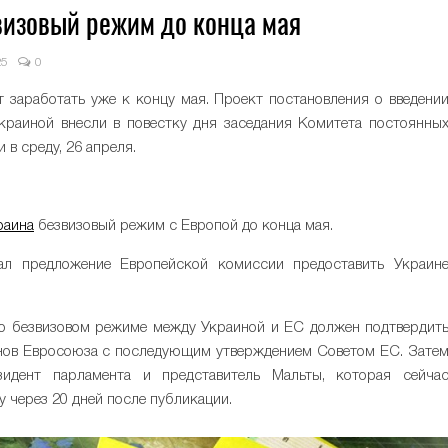
визовый режим до конца мая
25
0
заработать уже к концу мая. Проект постановления о введени
раиной внесли в повестку дня заседания Комитета постоянны
 в среду, 26 апреля.
раина
безвизовый режим с Европой до конца мая.
ал предложение Европейской комиссии предоставить Украин
 о безвизовом режиме между Украиной и ЕС должен подтвердит
енов Евросоюза с последующим утверждением Советом ЕС. Зате
зидент парламента и представитель Мальты, которая сейча
у через 20 дней после публикации.