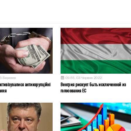
26 Березня
09:55, 03 Червня 2022
активізувалися антикорупційні
Венгрия рискует быть исключенной из
ання
голосования ЕС