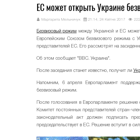
ЕС может открыть Украине без
Маргарита Мельничук
21:14, 24 Квітня 2017
22
Безвизовый режим
между Украиной и ЕС может 
Европейским Союзом безвизового режима с Ук
представителей ЕС. Его рассмотрят на засиденни
Об этом сообщает "ВВС. Украина".
После заседания станет известно, получит ли
Ук
Напомним, 6 апреля Европарламент поддерж
безвизовый режим.
После голосования в Европарламенте решение
Комитет постоянных представителей стран-чл
законодательный акт должен подписать пре
председательствует в ЕС. Решение вступит в сил