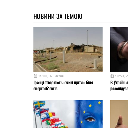
НОВИНИ ЗА ТЕМОЮ
19:00, 07 Квітня
20:50, 
Іранці створюють «живі щити» біля
В Україні 
енергооб’єктів
розслідув