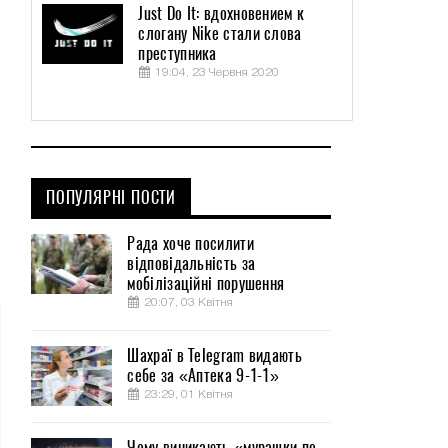
Just Do It: вдохновением к
слогану Nike стали слова
преступника
19:04, 23 Червня 2020
ПОПУЛЯРНІ ПОСТИ
Рада хоче посилити
відповідальність за
мобілізаційні порушення
20:07, 03 Квітня
Шахраї в Telegram видають
себе за «Аптека 9-1-1»
23:29, 01 Квітня
Чому виникають «мурашки по