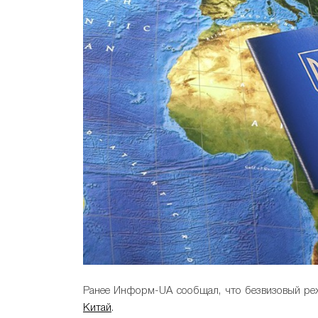
Ранее Информ-UA сообщал, что безвизовый ре
Китай
.