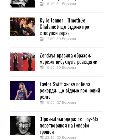
15:46, 31 Березня
Kylie Jenner і Timothée
Chalamet: що відомо про
и
стосунки зараз
х
17:50, 30 Березня
Zendaya вразила образом:
мережа вибухнула реакціями
16:55, 30 Березня
е
Taylor Swift знову побила
рекорди: що відомо про новий
реліз
ь
16:55, 27 Березня
м
с
Зірки-мільярдери: як шоу-біз
перетворився на імперію
грошей
23:15, 25 Березня