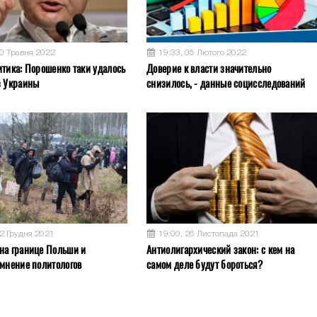
30 Травня 2022
19:33, 05 Лютого 2022
итика: Порошенко таки удалось
Доверие к власти значительно
з Украины
снизилось, - данные социсследований
12 Грудня 2021
19:00, 26 Листопада 2021
на границе Польши и
Антиолигархический закон: с кем на
 мнение политологов
самом деле будут бороться?