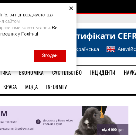
×
nfo, ви підтверджуєте, що
bal Teacher Prize-2026
ня сайтом
,
правилами коментування
. Ви
описаних у Політиці
Згоден
ТИКА
ЕКОНОМІКА
СУСПІЛЬСТВО
ІНЦИДЕНТИ
НАУК
КРАСА
МОДА
INFORMTV