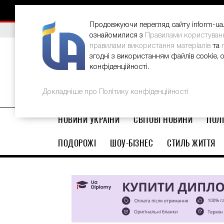
НОВИНИ
РЕКЛАМА
INFORM-UA
КОНТАКТИ
Продовжуючи перегляд сайту inform-ua.i
ВИБІР РЕДАКЦІЇ
В Україні стартував ювілейний Glo
ознайомилися з
Правилами користуван
правилами використання матеріалів
та
згодні з використанням файлів cookie, 
конфіденційності.
Докладніше про Політику конфіденційності
НОВИНИ УКРАЇНИ
СВІТОВІ НОВИНИ
ПОЛІ
ПОДОРОЖІ
ШОУ-БІЗНЕС
СТИЛЬ ЖИТТЯ