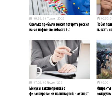
18:39, 31 Травня 2022
16:32, 
Сколько прибыли может потерять россия
Побег пол
из-за нефтяного эмбарго ЕС
выехать и
17:29, 15 Грудня 2021
15:06, 
Минусы законопроекта о
Мигранты 
финансировании политпартий, - эксперт
Беларуси: