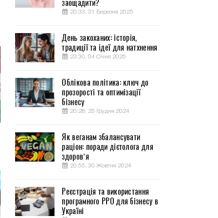
заощадити?
20:33, 31 Березня 2025
День закоханих: історія,
традиції та ідеї для натхнення
23:30, 04 Січня 2025
Облікова політика: ключ до
прозорості та оптимізації
бізнесу
20:28, 25 Грудня 2024
Як веганам збалансувати
раціон: поради дієтолога для
здоров’я
20:55, 30 Жовтня 2024
Реєстрація та використання
програмного РРО для бізнесу в
Україні