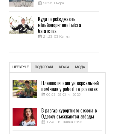
20:25, Вчора
Куди переїжджають
мільйонери: нові міста
багатства
21:23, 03 Квітня
LIFESTYLE
ПОДОРОЖІ
КРАСА
МОДА
Планшети: ваш універсальний
помічник у роботі та розвагах
00:53, 29 Січня 2025
В разгар курортного сезона в
Одессу съезжаются звёзды
12:40, 19 Липня 2020