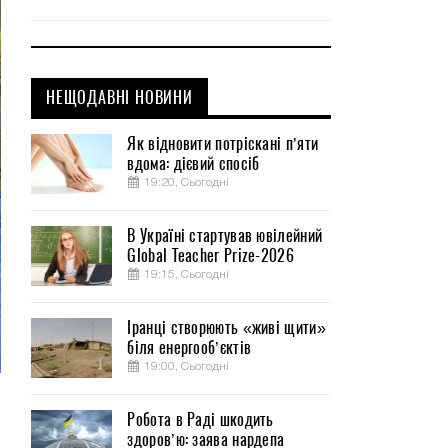
НЕЩОДАВНІ НОВИНИ
Як відновити потріскані п’яти
вдома: дієвий спосіб
19:20, Сьогодні
В Україні стартував ювілейний
Global Teacher Prize-2026
19:15, Сьогодні
Іранці створюють «живі щити»
біля енергооб’єктів
19:00, Сьогодні
-
Робота в Раді шкодить
здоров’ю: заява нардепа