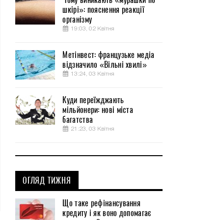
шкірі»: пояснення реакції
організму
19:03, 02 Квітня
Метінвест: французьке медіа
відзначило «Вільні хвилі»
13:24, 03 Квітня
Куди переїжджають
мільйонери: нові міста
багатства
21:23, 03 Квітня
ОГЛЯД ТИЖНЯ
Що таке рефінансування
кредиту і як воно допомагає