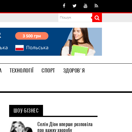
А
ТЕХНОЛОГІЇ
СПОРТ
ЗДОРОВ'Я
ШОУ-БІЗНЕС
Селін Діон вперше розповіла
про важку хворобу