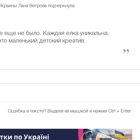
Украины Лана Ветрова подчеркнула:
е еще не было. Каждая елка уникальна,
то маленький детский креатив.
Ошибка в тексте?
Выдели ее мышкой и нажми Ctrl + Enter