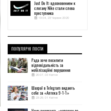
Just Do It: вдохновением к
слогану Nike стали слова
преступника
19:04, 23 Червня 2020
ПОПУЛЯРНІ ПОСТИ
Рада хоче посилити
відповідальність за
мобілізаційні порушення
20:07, 03 Квітня
Шахраї в Telegram видають
себе за «Аптека 9-1-1»
23:29, 01 Квітня
Чому виникають «мурашки по