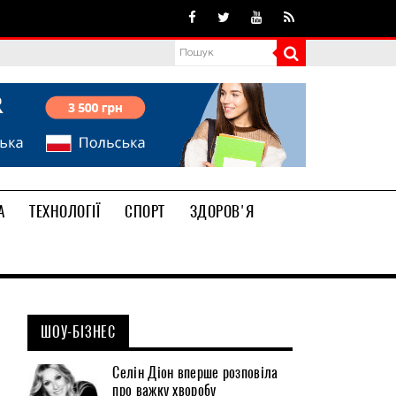
А
ТЕХНОЛОГІЇ
СПОРТ
ЗДОРОВ'Я
ШОУ-БІЗНЕС
Селін Діон вперше розповіла
про важку хворобу