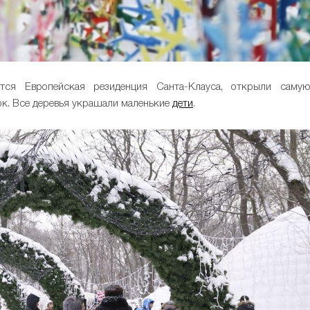
ится Европейская резиденция Санта-Клауса, открыли саму
ок. Все деревья украшали маленькие
дети
.