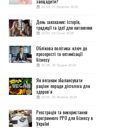
заощадити?
20:33, 31 Березня 2025
День закоханих: історія,
традиції та ідеї для натхнення
23:30, 04 Січня 2025
Облікова політика: ключ до
прозорості та оптимізації
бізнесу
20:28, 25 Грудня 2024
Як веганам збалансувати
раціон: поради дієтолога для
здоров’я
20:55, 30 Жовтня 2024
Реєстрація та використання
програмного РРО для бізнесу в
Україні