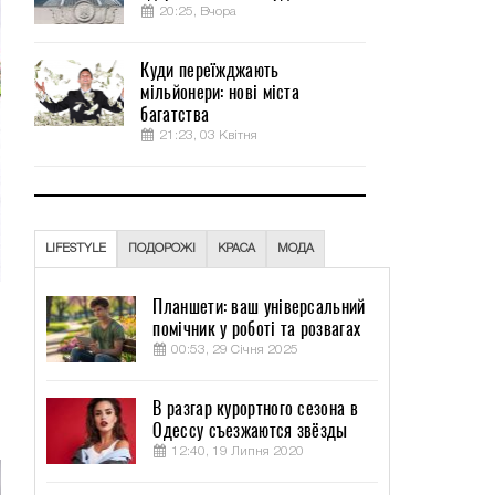
20:25, Вчора
Куди переїжджають
мільйонери: нові міста
багатства
21:23, 03 Квітня
LIFESTYLE
ПОДОРОЖІ
КРАСА
МОДА
Планшети: ваш універсальний
помічник у роботі та розвагах
00:53, 29 Січня 2025
о
й
В разгар курортного сезона в
Одессу съезжаются звёзды
12:40, 19 Липня 2020