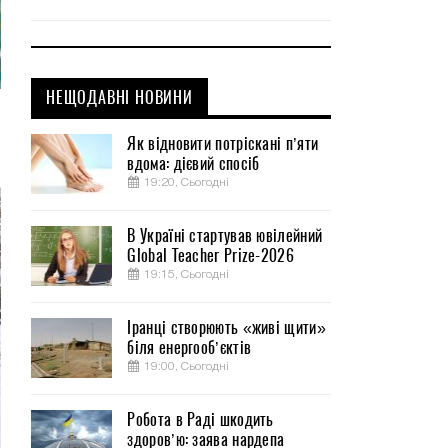
НЕЩОДАВНІ НОВИНИ
ю
Як відновити потріскані п’яти
вдома: дієвий спосіб
19:20, Сьогодні
В Україні стартував ювілейний
Global Teacher Prize-2026
19:15, Сьогодні
Іранці створюють «живі щити»
біля енергооб’єктів
19:00, Сьогодні
Робота в Раді шкодить
здоров’ю: заява нардепа