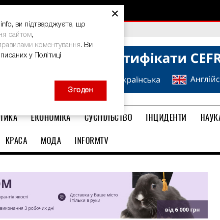
×
nfo, ви підтверджуєте, що
bal Teacher Prize-2026
ня сайтом
,
правилами коментування
. Ви
описаних у Політиці
Згоден
ТИКА
ЕКОНОМІКА
СУСПІЛЬСТВО
ІНЦИДЕНТИ
НАУК
КРАСА
МОДА
INFORMTV