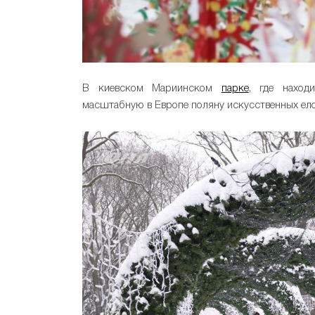
В киевском Мариинском
парке
, где наход
масштабную в Европе поляну искусственных ел