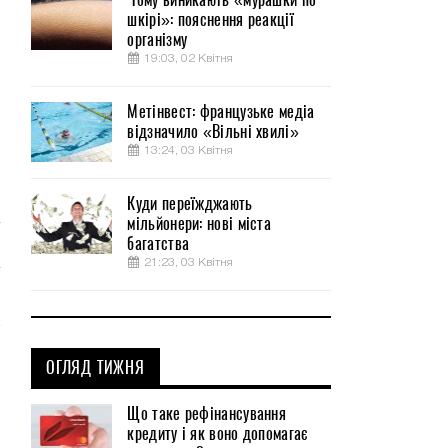
шкірі»: пояснення реакції
організму
19:03, 02 Квітня
Метінвест: французьке медіа
відзначило «Вільні хвилі»
13:24, 03 Квітня
Куди переїжджають
мільйонери: нові міста
багатства
21:23, 03 Квітня
ОГЛЯД ТИЖНЯ
Що таке рефінансування
кредиту і як воно допомагає