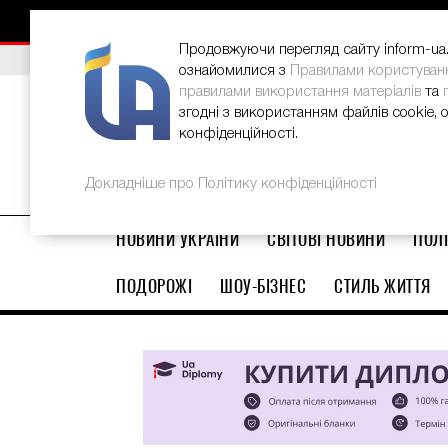
НОВИНИ
РЕКЛАМА
INFORM-UA
КОНТАКТИ
Продовжуючи перегляд сайту inform-ua.i
ВИБІР РЕДАКЦІЇ
В Україні стартував ювілейний Glo
ознайомилися з
Правилами користуван
правилами використання матеріалів
та
згодні з використанням файлів cookie, 
конфіденційності.
Докладніше про Політику конфіденційності
НОВИНИ УКРАЇНИ
СВІТОВІ НОВИНИ
ПОЛІ
ПОДОРОЖІ
ШОУ-БІЗНЕС
СТИЛЬ ЖИТТЯ