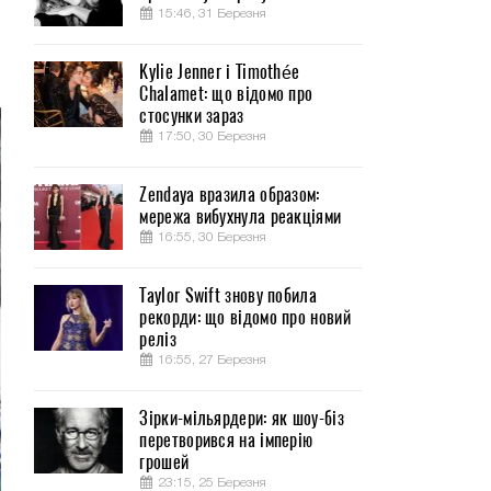
15:46, 31 Березня
Kylie Jenner і Timothée
Chalamet: що відомо про
стосунки зараз
17:50, 30 Березня
Zendaya вразила образом:
мережа вибухнула реакціями
16:55, 30 Березня
Taylor Swift знову побила
рекорди: що відомо про новий
реліз
16:55, 27 Березня
Зірки-мільярдери: як шоу-біз
перетворився на імперію
грошей
23:15, 25 Березня