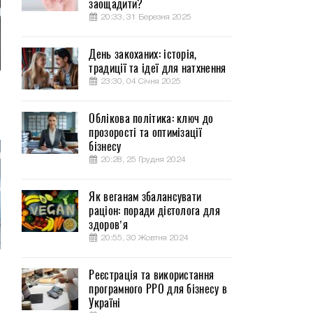
заощадити?
20:33, 31 Березня 2025
День закоханих: історія,
традиції та ідеї для натхнення
23:30, 04 Січня 2025
Облікова політика: ключ до
прозорості та оптимізації
бізнесу
20:28, 25 Грудня 2024
Як веганам збалансувати
раціон: поради дієтолога для
здоров’я
20:55, 30 Жовтня 2024
Реєстрація та використання
програмного РРО для бізнесу в
Україні