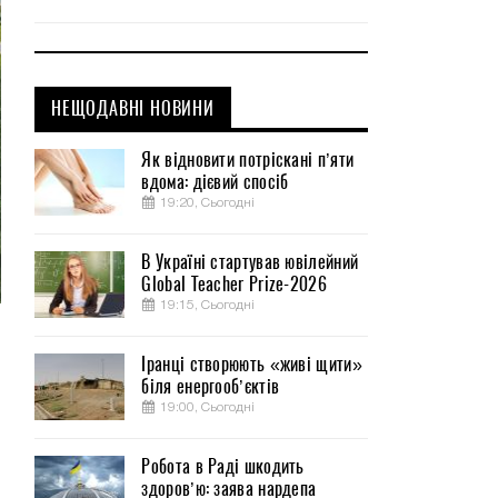
НЕЩОДАВНІ НОВИНИ
Як відновити потріскані п’яти
вдома: дієвий спосіб
19:20, Сьогодні
В Україні стартував ювілейний
Global Teacher Prize-2026
19:15, Сьогодні
Іранці створюють «живі щити»
біля енергооб’єктів
19:00, Сьогодні
Робота в Раді шкодить
здоров’ю: заява нардепа