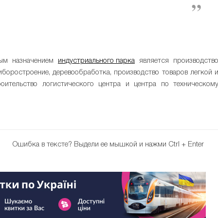
ным назначением
индустриального парка
является производств
боростроение, деревообработка, производство товаров легкой 
оительство логистического центра и центра по техническом
Ошибка в тексте?
Выдели ее мышкой и нажми Ctrl + Enter