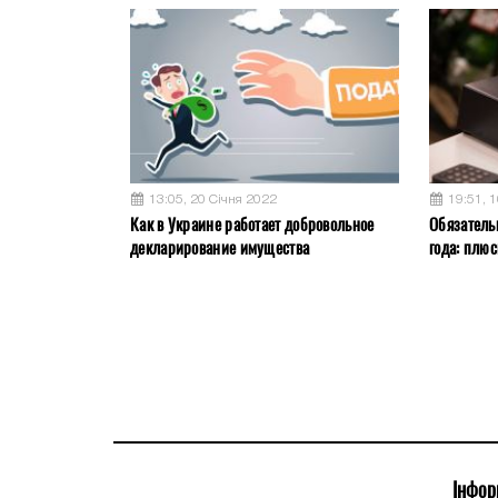
13:05, 20 Січня 2022
19:51, 
Как в Украине работает добровольное
Обязатель
декларирование имущества
года: плю
Інфор