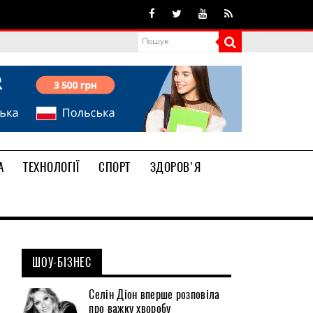
А
ТЕХНОЛОГІЇ
СПОРТ
ЗДОРОВ'Я
ШОУ-БІЗНЕС
Селін Діон вперше розповіла
про важку хворобу