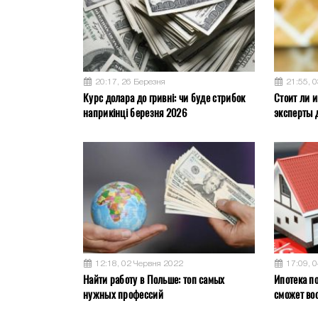
20:17, 26 Березня
21:55, 
Курс долара до гривні: чи буде стрибок
Стоит ли и
наприкінці березня 2026
эксперты 
12:18, 02 Червня 2022
17:09, 
Найти работу в Польше: топ самых
Ипотека по
нужных профессий
сможет во