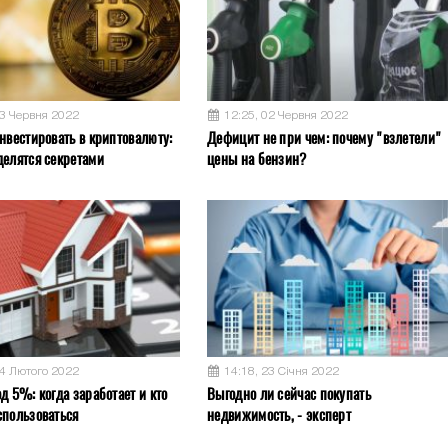
03 Червня 2022
12:25, 02 Червня 2022
нвестировать в криптовалюту:
Дефицит не при чем: почему "взлетели"
делятся секретами
цены на бензин?
04 Лютого 2022
14:18, 23 Січня 2022
д 5%: когда заработает и кто
Выгодно ли сейчас покупать
спользоваться
недвижимость, - эксперт