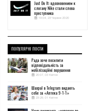
Just Do It: вдохновением к
слогану Nike стали слова
преступника
19:04, 23 Червня 2020
ПОПУЛЯРНІ ПОСТИ
Рада хоче посилити
відповідальність за
мобілізаційні порушення
20:07, 03 Квітня
Шахраї в Telegram видають
себе за «Аптека 9-1-1»
23:29, 01 Квітня
Чому виникають «мурашки по