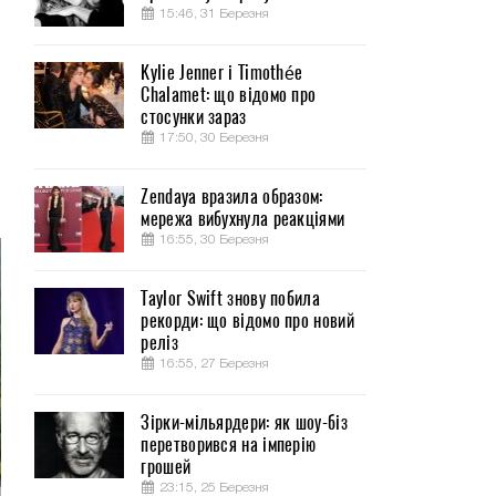
15:46, 31 Березня
Kylie Jenner і Timothée
Chalamet: що відомо про
стосунки зараз
17:50, 30 Березня
Zendaya вразила образом:
мережа вибухнула реакціями
16:55, 30 Березня
Taylor Swift знову побила
рекорди: що відомо про новий
реліз
16:55, 27 Березня
Зірки-мільярдери: як шоу-біз
перетворився на імперію
грошей
23:15, 25 Березня