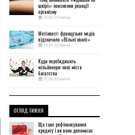
шкірі»: пояснення реакції
організму
19:03, 02 Квітня
Метінвест: французьке медіа
відзначило «Вільні хвилі»
13:24, 03 Квітня
Куди переїжджають
мільйонери: нові міста
багатства
21:23, 03 Квітня
ОГЛЯД ТИЖНЯ
Що таке рефінансування
кредиту і як воно допомагає