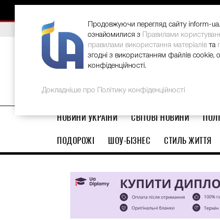
НОВИНИ
РЕКЛАМА
INFORM-UA
КОНТАКТИ
Продовжуючи перегляд сайту inform-ua.i
ВИБІР РЕДАКЦІЇ
В Україні стартував ювілейний Glo
ознайомилися з
Правилами користуван
правилами використання матеріалів
та
згодні з використанням файлів cookie, 
конфіденційності.
Докладніше про Політику конфіденційності
НОВИНИ УКРАЇНИ
СВІТОВІ НОВИНИ
ПОЛІ
ПОДОРОЖІ
ШОУ-БІЗНЕС
СТИЛЬ ЖИТТЯ