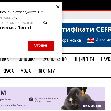
×
nfo, ви підтверджуєте, що
bal Teacher Prize-2026
ня сайтом
,
правилами коментування
. Ви
описаних у Політиці
Згоден
ТИКА
ЕКОНОМІКА
СУСПІЛЬСТВО
ІНЦИДЕНТИ
НАУК
КРАСА
МОДА
INFORMTV