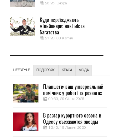
20:25, Вчора
Куди переїжджають
мільйонери: нові міста
багатства
21:23, 03 Квітня
о
и
у
LIFESTYLE
ПОДОРОЖІ
КРАСА
МОДА
Планшети: ваш універсальний
помічник у роботі та розвагах
00:53, 29 Січня 2025
В разгар курортного сезона в
Одессу съезжаются звёзды
12:40, 19 Липня 2020