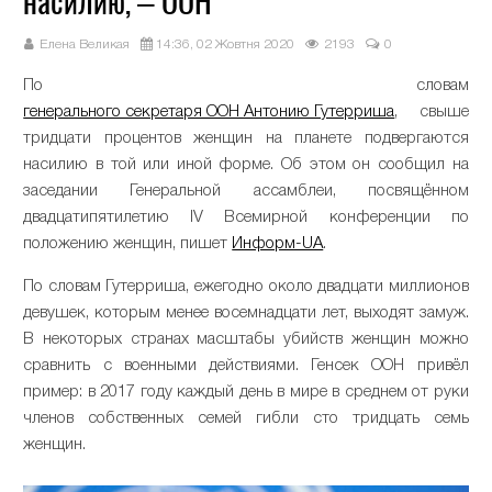
насилию, – ООН
Елена Великая
14:36, 02 Жовтня 2020
2193
0
По словам
генерального секретаря ООН Антонию Гутерриша
, свыше
тридцати процентов женщин на планете подвергаются
насилию в той или иной форме. Об этом он сообщил на
заседании Генеральной ассамблеи, посвящённом
двадцатипятилетию IV Всемирной конференции по
положению женщин, пишет
Информ-UA
.
По словам Гутерриша, ежегодно около двадцати миллионов
девушек, которым менее восемнадцати лет, выходят замуж.
В некоторых странах масштабы убийств женщин можно
сравнить с военными действиями. Генсек ООН привёл
пример: в 2017 году каждый день в мире в среднем от руки
членов собственных семей гибли сто тридцать семь
женщин.