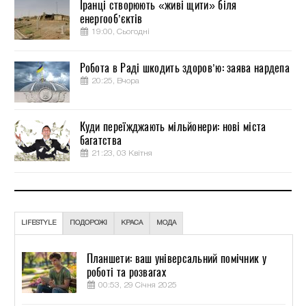
Іранці створюють «живі щити» біля
енергооб’єктів
19:00, Сьогодні
Робота в Раді шкодить здоров’ю: заява нардепа
20:25, Вчора
Куди переїжджають мільйонери: нові міста
багатства
21:23, 03 Квітня
LIFESTYLE
ПОДОРОЖІ
КРАСА
МОДА
Планшети: ваш універсальний помічник у
роботі та розвагах
00:53, 29 Січня 2025