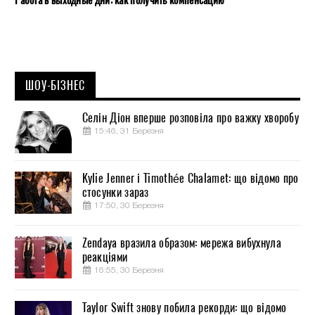
Работа в выходные дни: как получить компенсацию
ШОУ-БІЗНЕС
Селін Діон вперше розповіла про важку хворобу
15:46, 31 Березня
Kylie Jenner і Timothée Chalamet: що відомо про
стосунки зараз
17:50, 30 Березня
Zendaya вразила образом: мережа вибухнула
реакціями
16:55, 30 Березня
Taylor Swift знову побила рекорди: що відомо