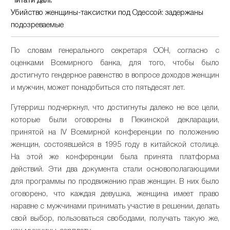
Читати далі:
Убийство женщины-таксистки под Одессой: задержаны
подозреваемые
По словам генерального секретаря ООН, согласно с
оценками Всемирного банка, для того, чтобы было
достигнуто гендерное равенство в вопросе доходов женщин
и мужчин, может понадобиться сто пятьдесят лет.
Гутерриш подчеркнул, что достигнуты далеко не все цели,
которые были оговорены в Пекинской декларации,
принятой на IV Всемирной конференции по положению
женщин, состоявшейся в 1995 году в китайской столице.
На этой же конференции была принята платформа
действий. Эти два документа стали основополагающими
для программы по продвижению прав женщин. В них было
оговорено, что каждая девушка, женщина имеет право
наравне с мужчинами принимать участие в решении, делать
свой выбор, пользоваться свободами, получать такую же,