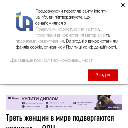
×
НОВИНИ
РЕКЛАМА
INFORM-UA
КОНТАКТИ
Продовжуючи перегляд сайту inform-
ua.info, ви підтверджуєте, що
ознайомилися з
Правилами користування сайтом
,
правилами використання матеріалів
та
правилами коментування
. Ви згодні з використанням
файлів cookie, описаних у Політиці конфіденційності.
Докладніше про Політику конфіденційності
Згоден
Треть женщин в мире подвергаются