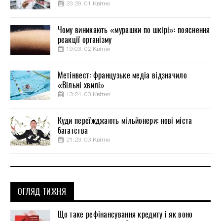
23:29, 01 Квітня
Чому виникають «мурашки по шкірі»: пояснення
реакції організму
19:03, 02 Квітня
Метінвест: французьке медіа відзначило
«Вільні хвилі»
13:24, 03 Квітня
Куди переїжджають мільйонери: нові міста
багатства
21:23, 03 Квітня
ОГЛЯД ТИЖНЯ
Що таке рефінансування кредиту і як воно