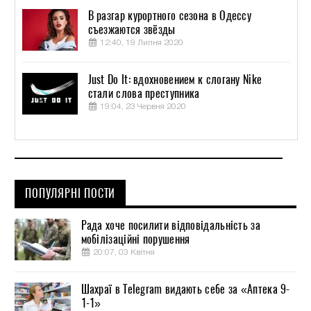
В разгар курортного сезона в Одессу
съезжаются звёзды
12:40, 19 Липня 2020
Just Do It: вдохновением к слогану Nike
стали слова преступника
19:04, 23 Червня 2020
ПОПУЛЯРНІ ПОСТИ
Рада хоче посилити відповідальність за
мобілізаційні порушення
20:07, 03 Квітня
Шахраї в Telegram видають себе за «Аптека 9-
1-1»