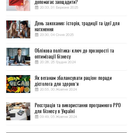
допомагає заощадити?
20:33, 31 Березня 2025
День закоханих: історія, традиції та ідеї для
натхнення
23:30, 04 Січня 2025
Облікова політика: ключ до прозорості та
оптимізації бізнесу
20:28, 25 Грудня 2024
Як веганам збалансувати раціон: поради
дієтолога для здоров’я
20:55, 30 Жовтня 2024
Реєстрація та використання програмного РРО
для бізнесу в Україні
09:49, 05 Жовтня 2024