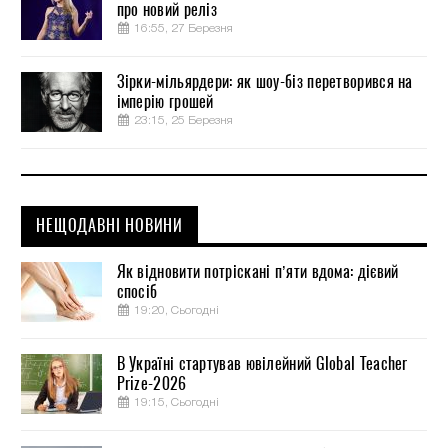
про новий реліз
16:55, 27 Березня
Зірки-мільярдери: як шоу-біз перетворився на
імперію грошей
23:15, 25 Березня
НЕЩОДАВНІ НОВИНИ
Як відновити потріскані п’яти вдома: дієвий
спосіб
19:20, Сьогодні
В Україні стартував ювілейний Global Teacher
Prize-2026
19:15, Сьогодні