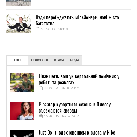
Куди переїжджають мільйонери: нові міста
багатства
21:23, 03 Квітня
LIFESTYLE
ПОДОРОЖІ
КРАСА
МОДА
Планшети: ваш універсальний помічник у
роботі та розвагах
00:53, 29 Січня 2025
В разгар курортного сезона в Одессу
съезжаются звёзды
12:40, 19 Липня 2020
Just Do It: вдохновением к слогану Nike