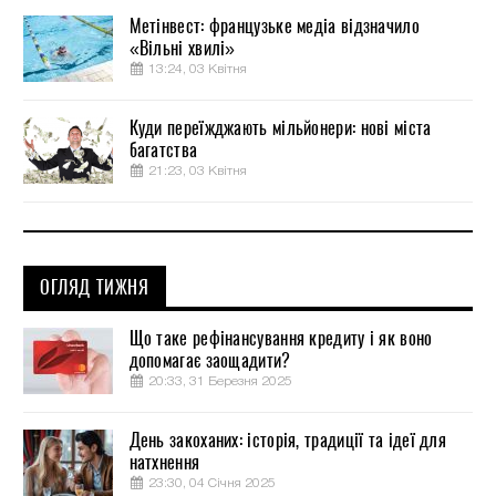
Метінвест: французьке медіа відзначило
«Вільні хвилі»
13:24, 03 Квітня
Куди переїжджають мільйонери: нові міста
багатства
21:23, 03 Квітня
ОГЛЯД ТИЖНЯ
Що таке рефінансування кредиту і як воно
допомагає заощадити?
20:33, 31 Березня 2025
День закоханих: історія, традиції та ідеї для
натхнення
23:30, 04 Січня 2025