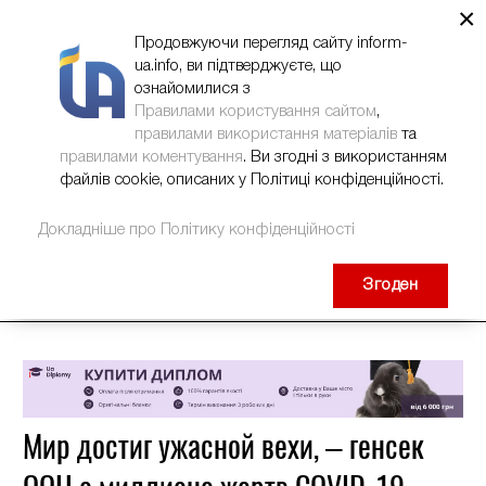
×
НОВИНИ
РЕКЛАМА
INFORM-UA
КОНТАКТИ
Продовжуючи перегляд сайту inform-
ua.info, ви підтверджуєте, що
ознайомилися з
Правилами користування сайтом
,
правилами використання матеріалів
та
правилами коментування
. Ви згодні з використанням
файлів cookie, описаних у Політиці конфіденційності.
Докладніше про Політику конфіденційності
Згоден
Мир достиг ужасной вехи, – генсек