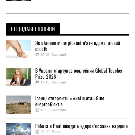
НЕЩОДАВНІ НОВИНИ
Як відновити потріскані п’яти вдома: дієвий
спосіб
19:20, Сьогодні
В Україні стартував ювілейний Global Teacher
Prize-2026
19:15, Сьогодні
Іранці створюють «живі щити» біля
енергооб’єктів
19:00, Сьогодні
Робота в Раді шкодить здоров’ю: заява нардепа
20:25, Вчора