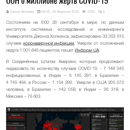
ООН о миллионе жертв COVID-19
Елена Великая
09:55, 29 Вересня 2020
2200
0
Состоянием на 9:00 29 сентября в мире, по данным
института системных исследований и инжиниринга
Университета Джонса Хопкинса, зафиксировано 33 353 615
случаев
коронавируной инфекции
. Умерли от осложнений
недуга 1 001 646 пациентов, пишет
Информ-UA
.
В Соединённых Штатах Америки, которые продолжают
лидировать по количеству случаев COVID-19, - 7 148 045
инфицированных, в Индии – 6 145 291, в Бразилии –
4 745 464, в России – 1 154 299. Умерли в США 205 072
человека, в Бразилии – 142 058, в Индии – 96 318, в
Мексике – 76 603.