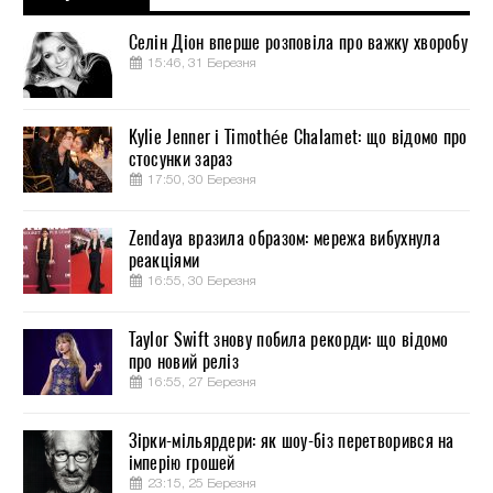
Селін Діон вперше розповіла про важку хворобу
15:46, 31 Березня
Kylie Jenner і Timothée Chalamet: що відомо про
стосунки зараз
17:50, 30 Березня
Zendaya вразила образом: мережа вибухнула
реакціями
16:55, 30 Березня
Taylor Swift знову побила рекорди: що відомо
про новий реліз
16:55, 27 Березня
Зірки-мільярдери: як шоу-біз перетворився на
імперію грошей
23:15, 25 Березня