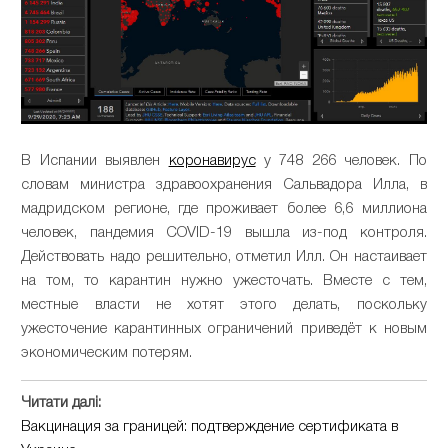
В Испании выявлен
коронавирус
у 748 266 человек. По
словам министра здравоохранения Сальвадора Илла, в
мадридском регионе, где проживает более 6,6 миллиона
человек, пандемия COVID-19 вышла из-под контроля.
Действовать надо решительно, отметил Илл. Он настаивает
на том, то карантин нужно ужесточать. Вместе с тем,
местные власти не хотят этого делать, поскольку
ужесточение карантинных ограничений приведёт к новым
экономическим потерям.
Читати далі:
Вакцинация за границей: подтверждение сертификата в