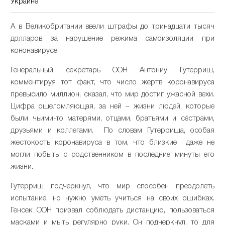
Украине
А в Великобритании ввели штрафы до тринадцати тысяч
долларов за нарушение режима самоизоляции при
кононавирусе.
Генеральный секретарь ООН Антониу Гутерриш,
комментируя тот факт, что число жертв коронавируса
превысило миллион, сказал, что мир достиг ужасной вехи.
Цифра ошеломляющая, за ней – жизни людей, которые
были чьими-то матерями, отцами, братьями и сёстрами,
друзьями и коллегами. По словам Гутерриша, особая
жестокость коронавируса в том, что близкие даже не
могли побыть с родственником в последние минуты его
жизни.
Гутерриш подчеркнул, что мир способен преодолеть
испытание, но нужно уметь учиться на своих ошибках.
Генсек ООН призвал соблюдать дистанцию, пользоваться
масками и мыть регулярно руки. Он подчеркнул, то для