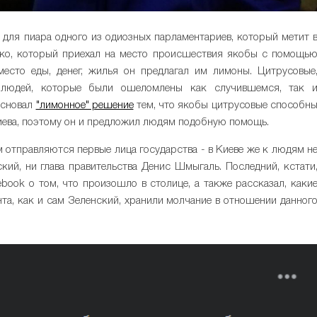
 для пиара одного из одиозных парламентариев, который метит 
нко, который приехал на место происшествия якобы с помощь
есто еды, денег, жилья он предлагал им лимоны. Цитрусовые
у людей, которые были ошеломлены как случившемся, так 
основал
"лимонное" решение
тем, что якобы цитрусовые способн
иева, поэтому он и предложил людям подобную помощь.
м отправляются первые лица государства - в Киеве же к людям н
ий, ни глава правительства Денис Шмыгаль. Последний, кстати
book о том, что произошло в столице, а также рассказал, каки
а, как и сам Зеленский, хранили молчание в отношении данног