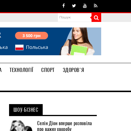
А
ТЕХНОЛОГІЇ
СПОРТ
ЗДОРОВ'Я
ШОУ-БІЗНЕС
Селін Діон вперше розповіла
про важку хворобу