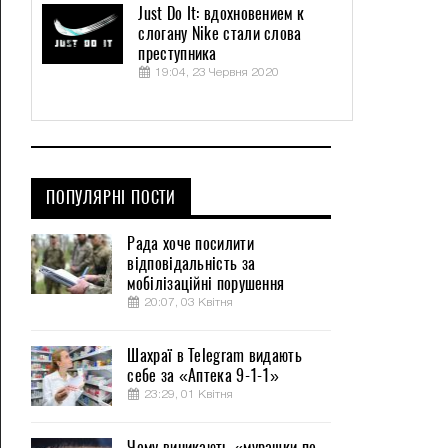
Just Do It: вдохновением к
слогану Nike стали слова
преступника
19:04, 23 Червня 2020
ПОПУЛЯРНІ ПОСТИ
Рада хоче посилити
відповідальність за
мобілізаційні порушення
20:07, 03 Квітня
Шахраї в Telegram видають
себе за «Аптека 9-1-1»
23:29, 01 Квітня
Чому виникають «мурашки по