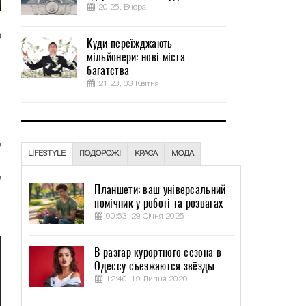
20:25, Вчора
в
Куди переїжджають
ю
мільйонери: нові міста
багатства
,
21:23, 03 Квітня
и
ы
е
LIFESTYLE
ПОДОРОЖІ
КРАСА
МОДА
,
е
Планшети: ваш універсальний
о
помічник у роботі та розвагах
00:53, 29 Січня 2025
В разгар курортного сезона в
Одессу съезжаются звёзды
12:40, 19 Липня 2020