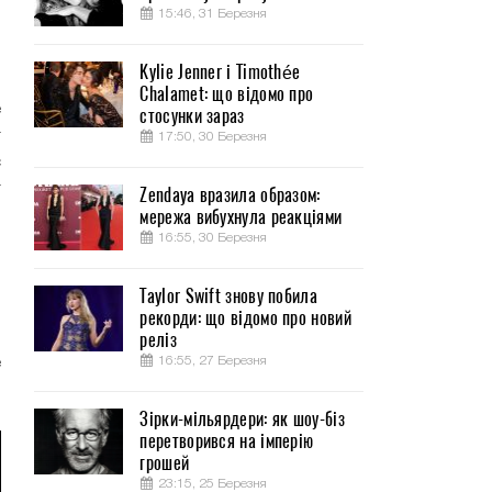
15:46, 31 Березня
Kylie Jenner і Timothée
Chalamet: що відомо про
е
стосунки зараз
т
17:50, 30 Березня
с
т
Zendaya вразила образом:
мережа вибухнула реакціями
,
16:55, 30 Березня
я
Taylor Swift знову побила
и
рекорди: що відомо про новий
реліз
о
16:55, 27 Березня
е
Зірки-мільярдери: як шоу-біз
перетворився на імперію
грошей
23:15, 25 Березня