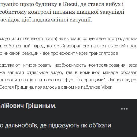
видео или отдельного поста) не выразил сочувствие пострадавши
ть собственный народ, который избрал его на этот высокий пост
го никакой реакции - всё происходит через трансляторов.
одолжают игнорировать необходимость контролирования вес
же записал отдельное видео, где в комичной манере обозва
троля веса (из-за перевеса фур), "засранцами". Данное видео
ергея Гришина, появилось в одном из пабликов Viber.