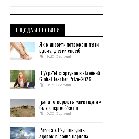
НЕЩОДАВНІ НОВИНИ
Як відновити потріскані п’яти
вдома: дієвий спосіб
19:20, Сьогодні
В Україні стартував ювілейний
Global Teacher Prize-2026
19:15, Сьогодні
Іранці створюють «живі щити»
біля енергооб’єктів
19:00, Сьогодні
Робота в Раді шкодить
здоров’ю: заява нардепа