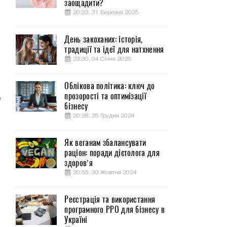
заощадити?
20:33, 31 Березня 2025
День закоханих: історія,
традиції та ідеї для натхнення
23:30, 04 Січня 2025
Облікова політика: ключ до
прозорості та оптимізації
бізнесу
20:28, 25 Грудня 2024
Як веганам збалансувати
раціон: поради дієтолога для
здоров’я
20:55, 30 Жовтня 2024
Реєстрація та використання
програмного РРО для бізнесу в
Україні