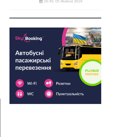
09:49, 05 Жовтня 2024
м
.
а
л
,