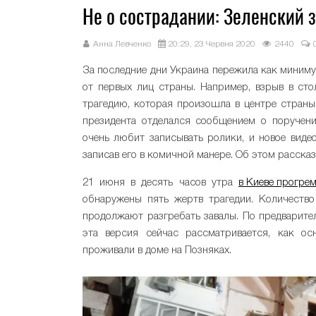
Не о сострадании: Зеленский 
Анна Левченко
20:29, 23 Червня 2020
2440
За последние дни Украина пережила как минимум
от первых лиц страны. Например, взрыв в ст
трагедию, которая произошла в центре страны
президента отделался сообщением о поручени
очень любит записывать ролики, и новое виде
записав его в комичной манере. Об этом расска
21 июня в десять часов утра
в Киеве прогре
обнаружены пять жертв трагедии. Количество
продолжают разгребать завалы. По предварите
эта версия сейчас рассматривается, как ос
проживали в доме на Позняках.