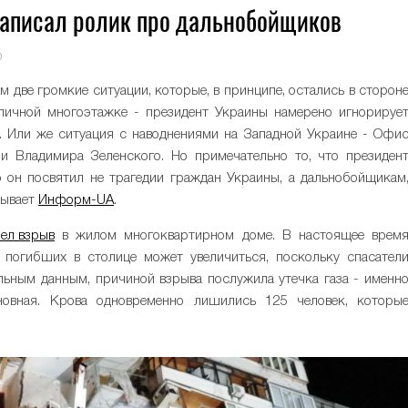
записал ролик про дальнобойщиков
0
 две громкие ситуации, которые, в принципе, остались в сторон
оличной многоэтажке - президент Украины намерено игнорируе
. Или же ситуация с наводнениями на Западной Украине - Офи
и Владимира Зеленского. Но примечательно то, что президен
о он посвятил не трагедии граждан Украины, а дальнобойщикам
зывает
Информ-UA
.
мел взрыв
в жилом многоквартирном доме. В настоящее врем
 погибших в столице может увеличиться, поскольку спасател
льным данным, причиной взрыва послужила утечка газа - именн
новная. Крова одновременно лишились 125 человек, которы