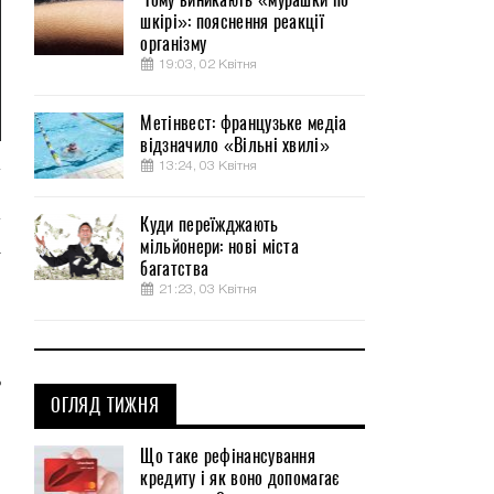
шкірі»: пояснення реакції
організму
19:03, 02 Квітня
Метінвест: французьке медіа
відзначило «Вільні хвилі»
13:24, 03 Квітня
Куди переїжджають
мільйонери: нові міста
а
багатства
и
21:23, 03 Квітня
,
о
,
ь
ОГЛЯД ТИЖНЯ
Що таке рефінансування
кредиту і як воно допомагає