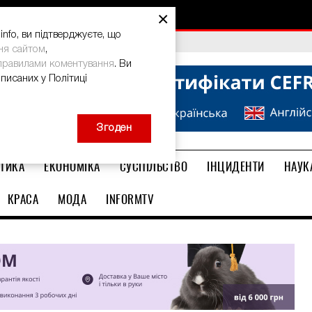
×
nfo, ви підтверджуєте, що
bal Teacher Prize-2026
ня сайтом
,
правилами коментування
. Ви
описаних у Політиці
Згоден
ТИКА
ЕКОНОМІКА
СУСПІЛЬСТВО
ІНЦИДЕНТИ
НАУК
КРАСА
МОДА
INFORMTV