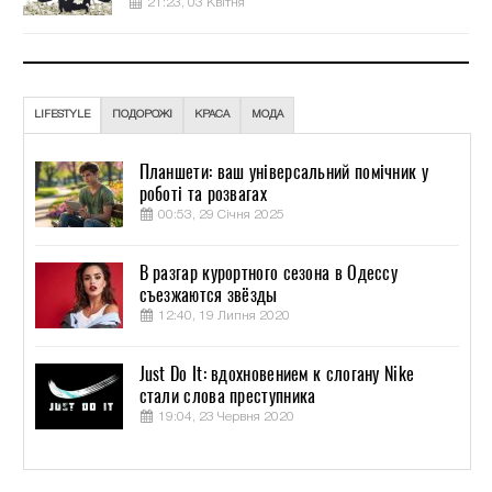
21:23, 03 Квітня
LIFESTYLE
ПОДОРОЖІ
КРАСА
МОДА
Планшети: ваш універсальний помічник у
роботі та розвагах
00:53, 29 Січня 2025
В разгар курортного сезона в Одессу
съезжаются звёзды
12:40, 19 Липня 2020
Just Do It: вдохновением к слогану Nike
стали слова преступника
19:04, 23 Червня 2020