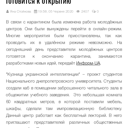
готовится к открытию
Яна Стойкова
19:58, 05 Червня 2020
2407
0
В связи с карантином была изменена работа молодёжных
центров. Они были вынуждены перейти в онлайн-режим.
Многие мероприятия были приостановлены, так как
проводить их в удалённом режиме невозможно. На
сегодняшний день представители молодёжных центров
готовятся к окончанию карантина, занимаются
разработками новых идей, передаёт
Информ-UA
.
"Кузница украинской интеллигенции" – проект студентов
Национального днепропетровского университета. Студенты
создали хаб в помещении заброшенного читального зала в
общежитии учебного заведения. Это небольшая комната
60 квадратных метров, в которой поставили мебель,
шкафы, сделали там импровизационную библиотеку.
Данный центр работает как бесплатный лекторий. В него
приглашают представителей различных общественных