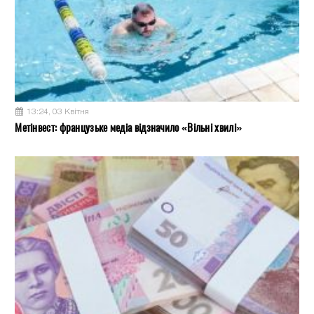
13:24, 03 Квітня
Метінвест: французьке медіа відзначило «Вільні хвилі»