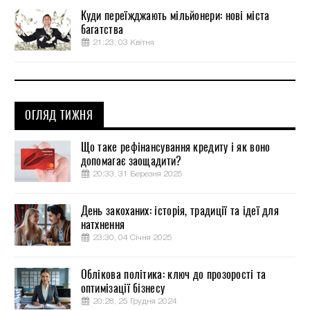
Куди переїжджають мільйонери: нові міста
багатства
21:23, 03 Квітня
ОГЛЯД ТИЖНЯ
Що таке рефінансування кредиту і як воно
допомагає заощадити?
20:33, 31 Березня 2025
День закоханих: історія, традиції та ідеї для
натхнення
23:30, 04 Січня 2025
Облікова політика: ключ до прозорості та
оптимізації бізнесу
20:28, 25 Грудня 2024