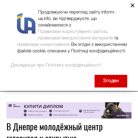
×
НОВИНИ
РЕКЛАМА
INFORM-UA
КОНТАКТИ
Продовжуючи перегляд сайту inform-
ua.info, ви підтверджуєте, що
ознайомилися з
Правилами користування сайтом
,
правилами використання матеріалів
та
правилами коментування
. Ви згодні з використанням
файлів cookie, описаних у Політиці конфіденційності.
Докладніше про Політику конфіденційності
Згоден
В Днепре молодёжный центр