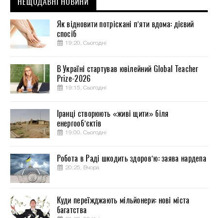
НЕЩОДАВНІ НОВИНИ
Як відновити потріскані п’яти вдома: дієвий
спосіб
19:20, Сьогодні
В Україні стартував ювілейний Global Teacher
Prize-2026
19:15, Сьогодні
Іранці створюють «живі щити» біля
енергооб’єктів
19:00, Сьогодні
Робота в Раді шкодить здоров’ю: заява нардепа
20:25, Вчора
Куди переїжджають мільйонери: нові міста
багатства