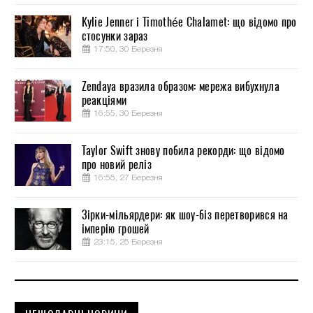
Kylie Jenner і Timothée Chalamet: що відомо про
стосунки зараз
17:50, 30 Березня
Zendaya вразила образом: мережа вибухнула
реакціями
16:55, 30 Березня
Taylor Swift знову побила рекорди: що відомо
про новий реліз
16:55, 27 Березня
Зірки-мільярдери: як шоу-біз перетворився на
імперію грошей
23:15, 25 Березня