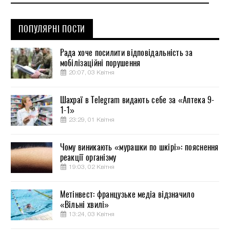
ПОПУЛЯРНІ ПОСТИ
Рада хоче посилити відповідальність за
мобілізаційні порушення
20:07, 03 Квітня
Шахраї в Telegram видають себе за «Аптека 9-
1-1»
23:29, 01 Квітня
Чому виникають «мурашки по шкірі»: пояснення
реакції організму
19:03, 02 Квітня
Метінвест: французьке медіа відзначило
«Вільні хвилі»
13:24, 03 Квітня