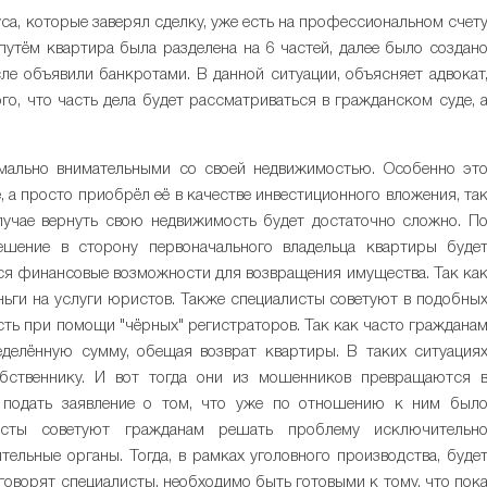
уса, которые заверял сделку, уже есть на профессиональном счет
путём квартира была разделена на 6 частей, далее было создан
ле объявили банкротами. В данной ситуации, объясняет адвокат
го, что часть дела будет рассматриваться в гражданском суде, 
мально внимательными со своей недвижимостью. Особенно эт
е, а просто приобрёл её в качестве инвестиционного вложения, та
лучае вернуть свою недвижимость будет достаточно сложно. П
шение в сторону первоначального владельца квартиры буде
ются финансовые возможности для возвращения имущества. Так ка
ньги на услуги юристов. Также специалисты советуют в подобны
сть при помощи "чёрных" регистраторов. Так как часто граждана
делённую сумму, обещая возврат квартиры. В таких ситуация
ственнику. И вот тогда они из мошенников превращаются 
 подать заявление о том, что уже по отношению к ним был
исты советуют гражданам решать проблему исключительн
ельные органы. Тогда, в рамках уголовного производства, буде
говорят специалисты, необходимо быть готовыми к тому, что пок