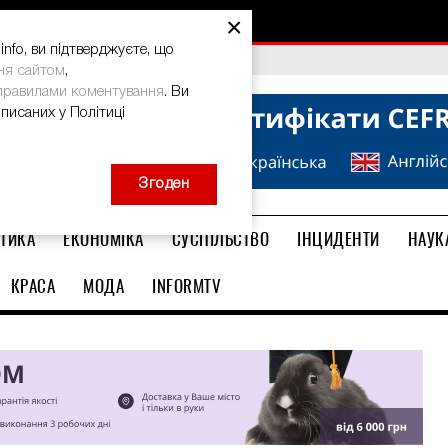
×
nfo, ви підтверджуєте, що
bal Teacher Prize-2026
ня сайтом
,
правилами коментування
. Ви
описаних у Політиці
Згоден
ТИКА
ЕКОНОМІКА
СУСПІЛЬСТВО
ІНЦИДЕНТИ
НАУК
КРАСА
МОДА
INFORMTV