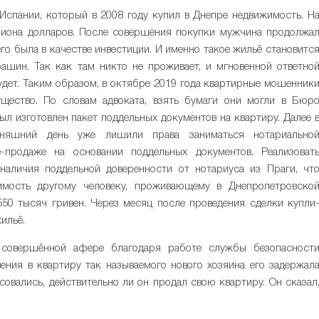
спании, который в 2008 году купил в Днепре недвижимость. Н
лиона долларов. После совершения покупки мужчина продолжа
го была в качестве инвестиции. И именно такое жильё становитс
ашин. Так как там никто не проживает, и мгновенной ответно
удет. Таким образом, в октябре 2019 года квартирные мошенник
щество. По словам адвоката, взять бумаги они могли в Бюр
ыл изготовлен пакет поддельных документов на квартиру. Далее 
дняшний день уже лишили права заниматься нотариально
-продаже на основании поддельных документов. Реализоват
аличия поддельной доверенности от нотариуса из Праги, чт
имость другому человеку, проживающему в Днепропетровско
550 тысяч гривен. Через месяц после проведения сделки купли
ильё.
 совершённой афере благодаря работе службы безопасност
ния в квартиру так называемого нового хозяина его задержал
совались, действительно ли он продал свою квартиру. Он сказал