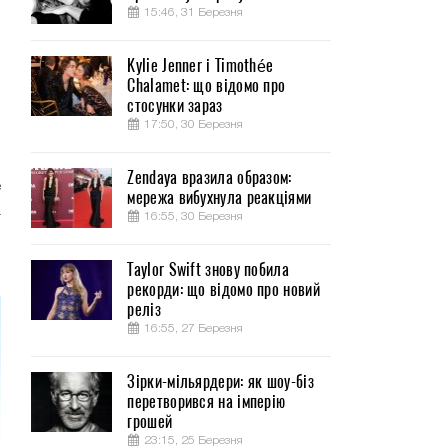
15:46, 31 Березня
Kylie Jenner і Timothée
Chalamet: що відомо про
м
стосунки зараз
ы
17:50, 30 Березня
Zendaya вразила образом:
е
мережа вибухнула реакціями
а
16:55, 30 Березня
и
Taylor Swift знову побила
рекорди: що відомо про новий
реліз
16:55, 27 Березня
Зірки-мільярдери: як шоу-біз
перетворився на імперію
грошей
23:15, 25 Березня