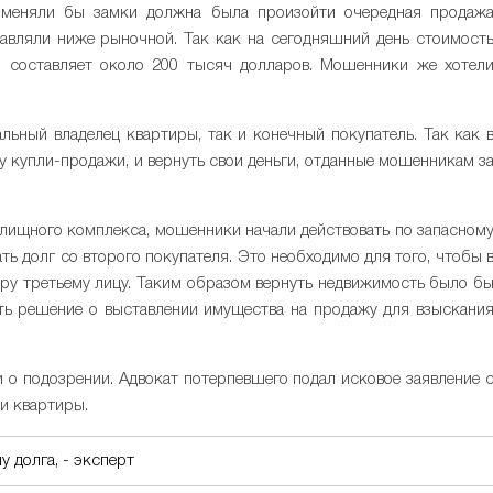
оменяли бы замки должна была произойти очередная продаж
авляли ниже рыночной. Так как на сегодняшний день стоимост
е, составляет около 200 тысяч долларов. Мошенники же хотел
льный владелец квартиры, так и конечный покупатель. Так как 
у купли-продажи, и вернуть свои деньги, отданные мошенникам з
лищного комплекса, мошенники начали действовать по запасном
ать долг со второго покупателя. Это необходимо для того, чтобы 
ру третьему лицу. Таким образом вернуть недвижимость было б
ть решение о выставлении имущества на продажу для взыскани
 о подозрении. Адвокат потерпевшего подал исковое заявление 
и квартиры.
 долга, - эксперт