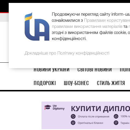
НОВИНИ
РЕКЛАМА
INFORM-UA
КОНТАКТИ
Продовжуючи перегляд сайту inform-ua.i
ВИБІР РЕДАКЦІЇ
В Україні стартував ювілейний Glo
ознайомилися з
Правилами користуван
правилами використання матеріалів
та
згодні з використанням файлів cookie, 
конфіденційності.
Докладніше про Політику конфіденційності
НОВИНИ УКРАЇНИ
СВІТОВІ НОВИНИ
ПОЛІ
ПОДОРОЖІ
ШОУ-БІЗНЕС
СТИЛЬ ЖИТТЯ