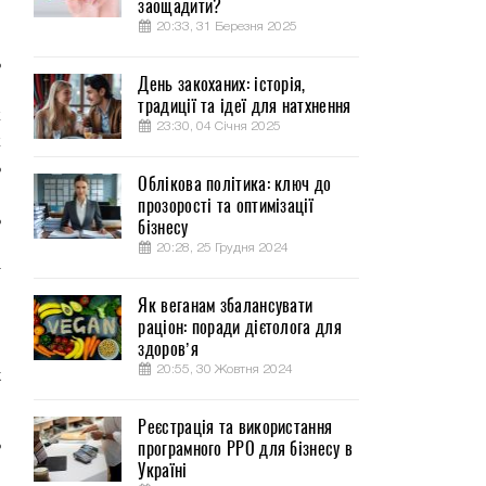
заощадити?
20:33, 31 Березня 2025
ь
День закоханих: історія,
-
традиції та ідеї для натхнення
к
23:30, 04 Січня 2025
к
ь
Облікова політика: ключ до
,
прозорості та оптимізації
ь
бізнесу
,
20:28, 25 Грудня 2024
т
,
Як веганам збалансувати
раціон: поради дієтолога для
о
здоров’я
о
20:55, 30 Жовтня 2024
х
Реєстрація та використання
ь
програмного РРО для бізнесу в
Україні
и