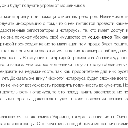
 они будут получать угрозы от мошенников.
я мониторингу при помощи открытых реестров. Недвижимост
 получать информацию о том, что с ней пытаются провести какие
дарственные регистраторы и нотариусы, те, кто имеет доступ 
, но она поможет уберечь своё имущество от
мошенников
. Так ка
вартирой происходят какие-то махинации, тем проще будет решит
, так как они могли засветиться на каких-то камерах наблюдения
двух недель. В ситуации с квартирой гражданина Испании удалос
чивали налоги. Чем скорее мошенники получат статус обвиняемых
ендовать на недвижимость, так как приоритетнее для них буде
 лет. Доказать же вину "чёрного" нотариуса будет сложнее всего
 что не имеют возможность проверять подлинность документов. Н
 деятельности нотариуса, то это повод начать расследование п
тельные органы доказывают уже в ходе поведения негласны
азывается на экономике Украины, говорят специалисты. Очен
краине иностранцы. Столкнувшись с подобными мошенническим