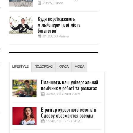
20:25, Вчора
а
л
Куди переїжджають
я
мільйонери: нові міста
й
багатства
и
21:23, 03 Квітня
о
в
й
ь
LIFESTYLE
ПОДОРОЖІ
КРАСА
МОДА
о
й
Планшети: ваш універсальний
-
помічник у роботі та розвагах
00:53, 29 Січня 2025
и
В разгар курортного сезона в
а
Одессу съезжаются звёзды
,
12:40, 19 Липня 2020