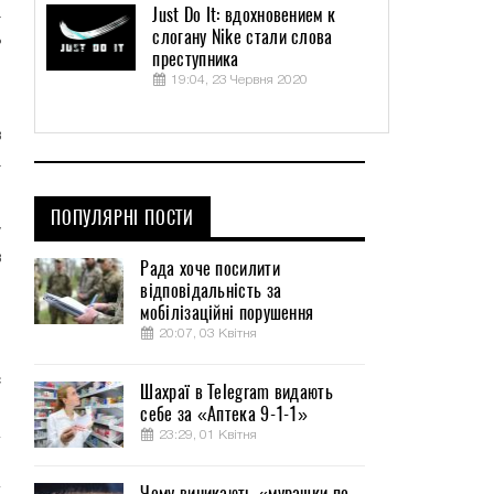
Just Do It: вдохновением к
а
слогану Nike стали слова
ь
преступника
и
19:04, 23 Червня 2020
в
а
ПОПУЛЯРНІ ПОСТИ
у
в
Рада хоче посилити
ы
відповідальність за
мобілізаційні порушення
я
20:07, 03 Квітня
с
Шахраї в Telegram видають
себе за «Аптека 9-1-1»
23:29, 01 Квітня
Чому виникають «мурашки по