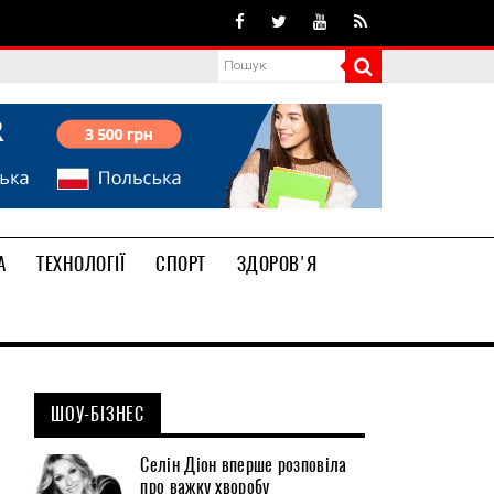
А
ТЕХНОЛОГІЇ
СПОРТ
ЗДОРОВ'Я
ШОУ-БІЗНЕС
Селін Діон вперше розповіла
про важку хворобу