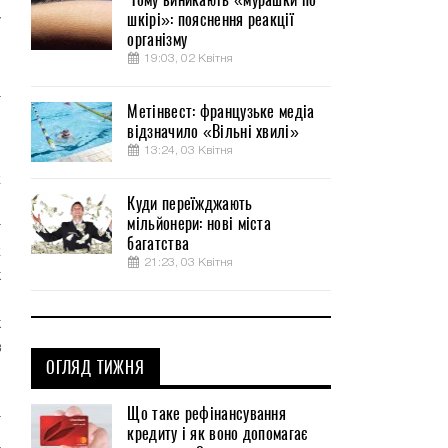
шкірі»: пояснення реакції
у
організму
о
19:03, 02 Квітня
,
а
Метінвест: французьке медіа
відзначило «Вільні хвилі»
13:24, 03 Квітня
о
к
Куди переїжджають
о
мільйонери: нові міста
т
багатства
к
21:23, 03 Квітня
х
м
х
в
ОГЛЯД ТИЖНЯ
о
о
Що таке рефінансування
т
кредиту і як воно допомагає
а