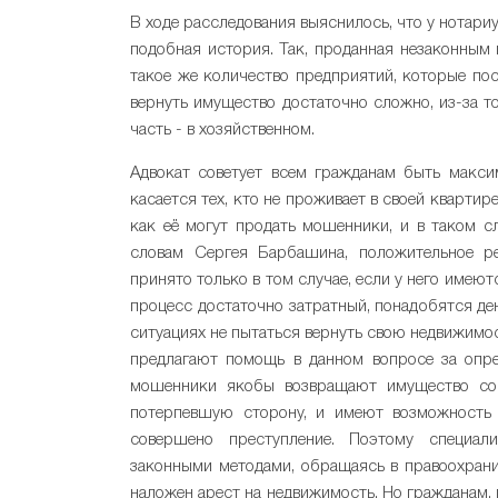
В ходе расследования выяснилось, что у нотари
подобная история. Так, проданная незаконным 
такое же количество предприятий, которые пос
вернуть имущество достаточно сложно, из-за то
часть - в хозяйственном.
Адвокат советует всем гражданам быть макси
касается тех, кто не проживает в своей квартир
как её могут продать мошенники, и в таком с
словам Сергея Барбашина, положительное ре
принято только в том случае, если у него име
процесс достаточно затратный, понадобятся де
ситуациях не пытаться вернуть свою недвижимо
предлагают помощь в данном вопросе за опре
мошенники якобы возвращают имущество соб
потерпевшую сторону, и имеют возможность
совершено преступление. Поэтому специал
законными методами, обращаясь в правоохранит
наложен арест на недвижимость. Но гражданам, 