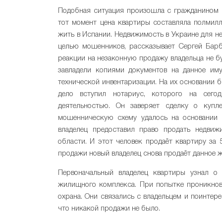
Подобная ситуация произошла с гражданином И
тот момент цена квартиры составляла полмил
жить в Испании. Недвижимость в Украине для не
целью мошенников, рассказывает Сергей Барб
реакции на незаконную продажу владельца не б
завладели копиями документов на данное иму
технической инвентаризации. На их основании б
дело вступил нотариус, которого на сего
деятельностью. Он заверяет сделку о купле
мошенническую схему удалось на основании н
владелец предоставил право продать недвиж
области. И этот человек продаёт квартиру за 
продажи новый владелец снова продаёт данное ж
Первоначальный владелец квартиры узнал о
жилищного комплекса. При попытке проникнове
охрана. Они связались с владельцем и поинтере
что никакой продажи не было.