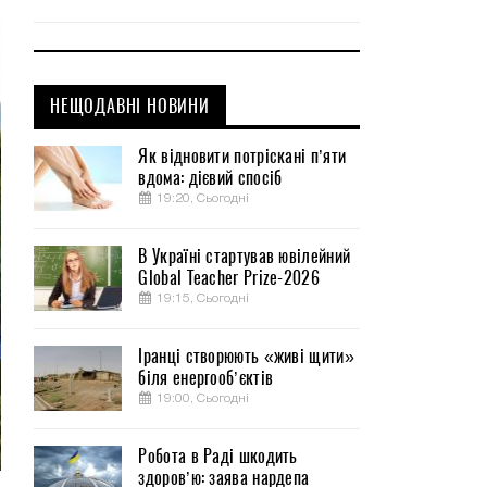
НЕЩОДАВНІ НОВИНИ
Як відновити потріскані п’яти
вдома: дієвий спосіб
19:20, Сьогодні
В Україні стартував ювілейний
Global Teacher Prize-2026
19:15, Сьогодні
Іранці створюють «живі щити»
біля енергооб’єктів
19:00, Сьогодні
Робота в Раді шкодить
здоров’ю: заява нардепа