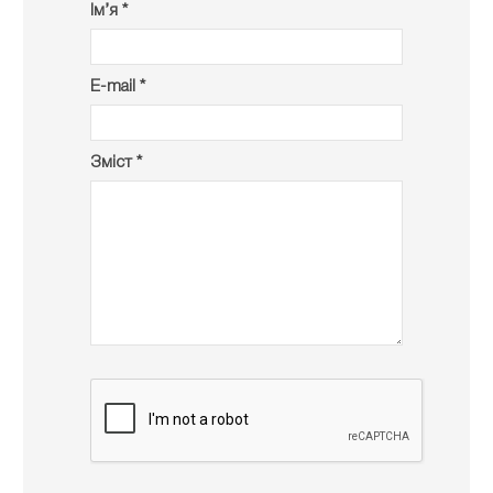
Ім’я *
E-mail *
Зміст *