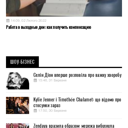
14:09, 02 Лютого 2022
Работа в выходные дни: как получить компенсацию
ШОУ-БІЗНЕС
Селін Діон вперше розповіла про важку хворобу
15:46, 31 Березня
Kylie Jenner і Timothée Chalamet: що відомо про
стосунки зараз
17:50, 30 Березня
Zendaya вразила образом: мережа вибухнула