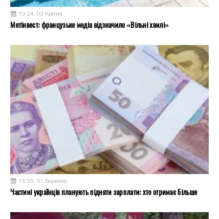
13:24, 03 Квітня
Метінвест: французьке медіа відзначило «Вільні хвилі»
15:56, 31 Березня
Частині українців планують підняти зарплати: хто отримає більше