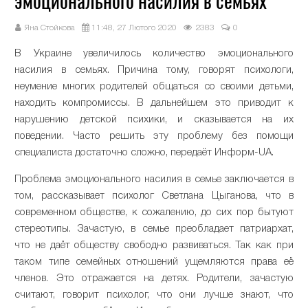
эмоционального насилия в семьях
Яна Стойкова
11:48, 27 Лютого 2020
2383
0
В Украине увеличилось количество эмоционального
насилия в семьях. Причина тому, говорят психологи,
неумение многих родителей общаться со своими детьми,
находить компромиссы. В дальнейшем это приводит к
нарушению детской психики, и сказывается на их
поведении. Часто решить эту проблему без помощи
специалиста достаточно сложно, передаёт Информ-UA.
Проблема эмоционального насилия в семье заключается в
том, рассказывает психолог Светлана Цыганова, что в
современном обществе, к сожалению, до сих пор бытуют
стереотипы. Зачастую, в семье преобладает патриархат,
что не даёт обществу свободно развиваться. Так как при
таком типе семейных отношений ущемляются права её
членов. Это отражается на детях. Родители, зачастую
считают, говорит психолог, что они лучше знают, что