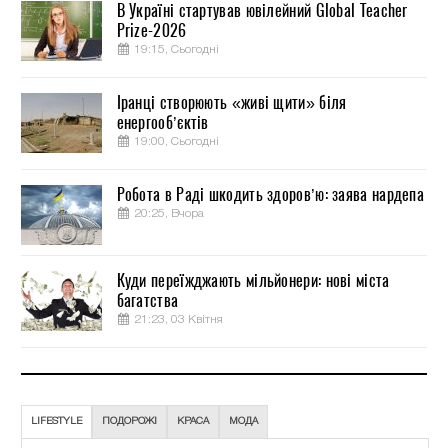
В Україні стартував ювілейний Global Teacher
Prize-2026
19:15, Сьогодні
Іранці створюють «живі щити» біля
енергооб’єктів
19:00, Сьогодні
Робота в Раді шкодить здоров’ю: заява нардепа
20:25, Вчора
Куди переїжджають мільйонери: нові міста
багатства
21:23, 03 Квітня
LIFESTYLE
ПОДОРОЖІ
КРАСА
МОДА