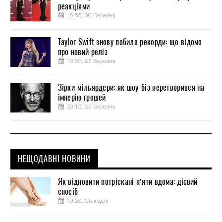
реакціями
16:55, 30 Березня
Taylor Swift знову побила рекорди: що відомо
про новий реліз
16:55, 27 Березня
Зірки-мільярдери: як шоу-біз перетворився на
імперію грошей
23:15, 25 Березня
НЕЩОДАВНІ НОВИНИ
Як відновити потріскані п’яти вдома: дієвий
спосіб
19:20, Сьогодні