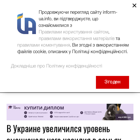
×
НОВИНИ
РЕКЛАМА
INFORM-UA
КОНТАКТИ
Продовжуючи перегляд сайту inform-
ua.info, ви підтверджуєте, що
ознайомилися з
Правилами користування сайтом
,
правилами використання матеріалів
та
правилами коментування
. Ви згодні з використанням
файлів cookie, описаних у Політиці конфіденційності.
Докладніше про Політику конфіденційності
Згоден
В Украине увеличился уровень