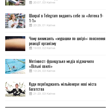
20:07, 03 Квітня
Шахраї в Telegram видають себе за «Аптека 9-
1-1»
23:29, 01 Квітня
Чому виникають «мурашки по шкірі»: пояснення
реакції організму
19:03, 02 Квітня
Метінвест: французьке медіа відзначило
«Вільні хвилі»
13:24, 03 Квітня
Куди переїжджають мільйонери: нові міста
багатства
21:23, 03 Квітня