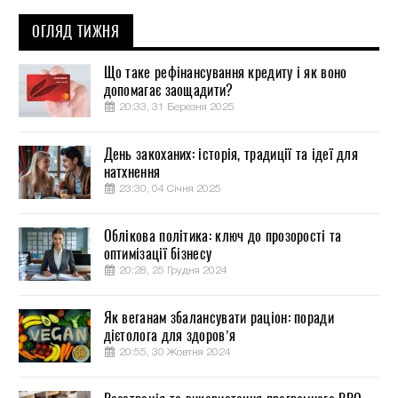
ОГЛЯД ТИЖНЯ
Що таке рефінансування кредиту і як воно
допомагає заощадити?
20:33, 31 Березня 2025
День закоханих: історія, традиції та ідеї для
натхнення
23:30, 04 Січня 2025
Облікова політика: ключ до прозорості та
оптимізації бізнесу
20:28, 25 Грудня 2024
Як веганам збалансувати раціон: поради
дієтолога для здоров’я
20:55, 30 Жовтня 2024