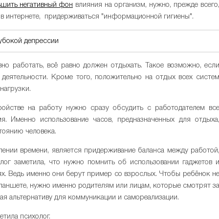
ьшить негативный фон
влияния на организм, нужно, прежде всего
в интернете, придерживаться "информационной гигиены".
лубокой депрессии
но работать, всё равно должен отдыхать. Такое возможно, есл
 деятельности. Кроме того, положительно на отдых всех систе
нагрузки.
тройстве на работу нужно сразу обсудить с работодателем вс
. Именно использование часов, предназначенных для отдыха
тоянию человека.
ении времени, является придерживание баланса между работой
лог заметила, что нужно помнить об использовании гаджетов 
ях. Ведь именно они берут пример со взрослых. Чтобы ребёнок н
планшете, нужно именно родителям или лицам, которые смотрят з
вая альтернативу для коммуникации и самореализации.
етила психолог.