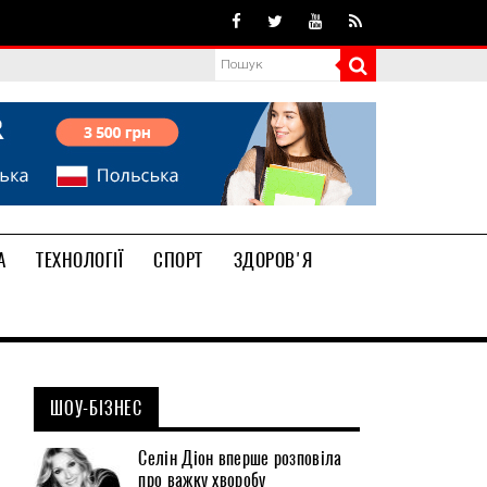
А
ТЕХНОЛОГІЇ
СПОРТ
ЗДОРОВ'Я
ШОУ-БІЗНЕС
Селін Діон вперше розповіла
про важку хворобу