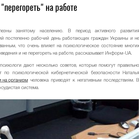
 "перегореть" на работе
лезны занятому населению. В период активного развити
й постепенно рабочий день работающих граждан Украины и н
ванным, что очень влияет на психологическое состояние многи
оведения и не перегореть на работе, рассказывает Информ-UA.
психологи дают несколько советов, которые помогут правильн
т по психологической кибернетической безопасности Наталь
и на организм
человека приводят к негативным последствиям. 
осудистая система.