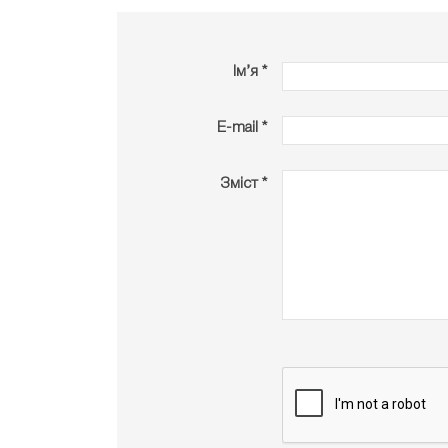
Ім’я *
E-mail *
Зміст *