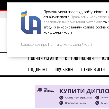
НОВИНИ
РЕКЛАМА
INFORM-UA
КОНТАКТИ
Продовжуючи перегляд сайту inform-ua.i
ВИБІР РЕДАКЦІЇ
В Україні стартував ювілейний Glo
ознайомилися з
Правилами користуван
правилами використання матеріалів
та
згодні з використанням файлів cookie, 
конфіденційності.
Докладніше про Політику конфіденційності
НОВИНИ УКРАЇНИ
СВІТОВІ НОВИНИ
ПОЛІ
ПОДОРОЖІ
ШОУ-БІЗНЕС
СТИЛЬ ЖИТТЯ