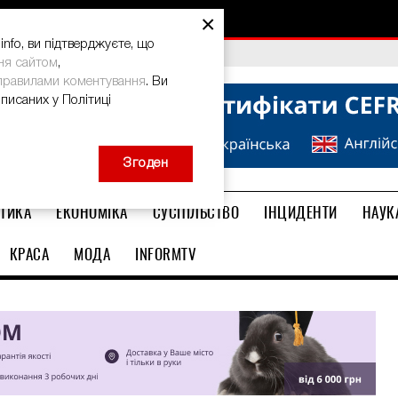
×
nfo, ви підтверджуєте, що
bal Teacher Prize-2026
ня сайтом
,
правилами коментування
. Ви
описаних у Політиці
Згоден
ТИКА
ЕКОНОМІКА
СУСПІЛЬСТВО
ІНЦИДЕНТИ
НАУК
КРАСА
МОДА
INFORMTV