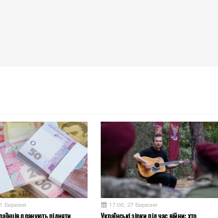
31 Березня
17:06, 27 Березня
раїнців планують підняти
Українські зірки під час війни: хто