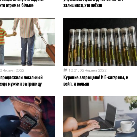
хто отримає більше
залишився, хто виїхав
02 Червня 2022
12:21, 02 Червня 2022
 предложили легальный
Курение запрещено! И Е-сигареты, и
езда мужчин за границу
вейп, и кальян