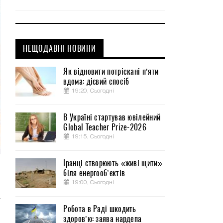
НЕЩОДАВНІ НОВИНИ
Як відновити потріскані п’яти
вдома: дієвий спосіб
19:20, Сьогодні
В Україні стартував ювілейний
Global Teacher Prize-2026
19:15, Сьогодні
Іранці створюють «живі щити»
біля енергооб’єктів
,
19:00, Сьогодні
-
а
Робота в Раді шкодить
здоров’ю: заява нардепа