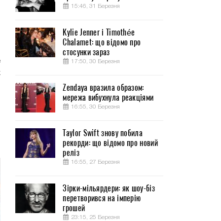
15:46, 31 Березня
Kylie Jenner і Timothée
Chalamet: що відомо про
я
стосунки зараз
е
17:50, 30 Березня
х
Zendaya вразила образом:
мережа вибухнула реакціями
о
16:55, 30 Березня
я
В
Taylor Swift знову побила
рекорди: що відомо про новий
реліз
16:55, 27 Березня
Зірки-мільярдери: як шоу-біз
перетворився на імперію
грошей
23:15, 25 Березня