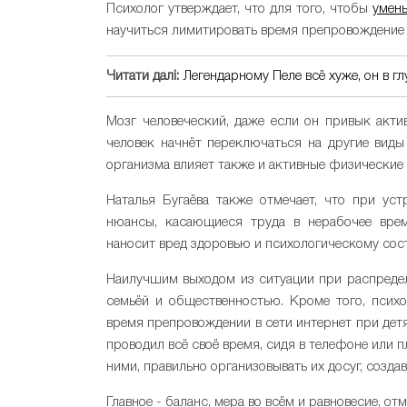
Психолог утверждает, что для того, чтобы
умен
научиться лимитировать время препровождение 
Читати далі:
Легендарному Пеле всё хуже, он в г
Мозг человеческий, даже если он привык актив
человек начнёт переключаться на другие виды
организма влияет также и активные физические 
Наталья Бугаёва также отмечает, что при ус
нюансы, касающиеся труда в нерабочее время
наносит вред здоровью и психологическому сос
Наилучшим выходом из ситуации при распредел
семьёй и общественностью. Кроме того, психо
время препровождении в сети интернет при дет
проводил всё своё время, сидя в телефоне или 
ними, правильно организовывать их досуг, созда
Главное - баланс, мера во всём и равновесие, отм