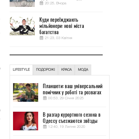
,
20:25, Вчора
Куди переїжджають
мільйонери: нові міста
багатства
21:23, 03 Квітня
и
м
е
LIFESTYLE
ПОДОРОЖІ
КРАСА
МОДА
,
Планшети: ваш універсальний
помічник у роботі та розвагах
,
00:53, 29 Січня 2025
и
е
В разгар курортного сезона в
а
Одессу съезжаются звёзды
12:40, 19 Липня 2020