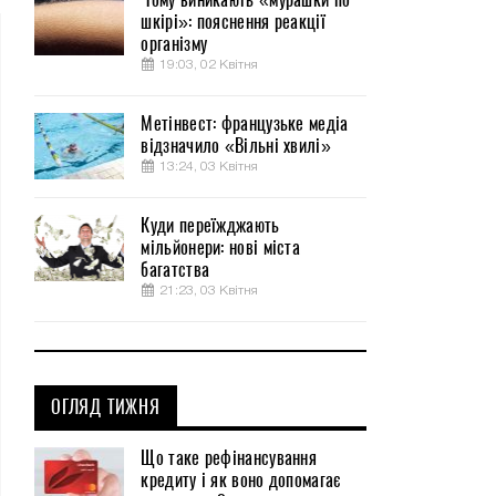
шкірі»: пояснення реакції
організму
19:03, 02 Квітня
Метінвест: французьке медіа
відзначило «Вільні хвилі»
13:24, 03 Квітня
Куди переїжджають
мільйонери: нові міста
багатства
21:23, 03 Квітня
ОГЛЯД ТИЖНЯ
Що таке рефінансування
кредиту і як воно допомагає