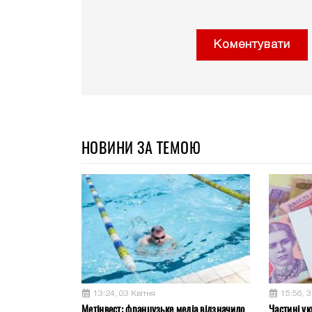
Коментувати
НОВИНИ ЗА ТЕМОЮ
13:24, 03 Квітня
15:56, 
Метінвест: французьке медіа відзначило
Частині ук