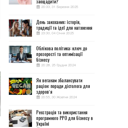
заощадити?
20:33, 31 Березня 2025
День закоханих: історія,
традиції та ідеї для натхнення
23:30, 04 Січня 2025
Облікова політика: ключ до
прозорості та оптимізації
бізнесу
20:28, 25 Грудня 2024
Як веганам збалансувати
раціон: поради дієтолога для
здоров’я
20:55, 30 Жовтня 2024
Реєстрація та використання
програмного РРО для бізнесу в
Україні