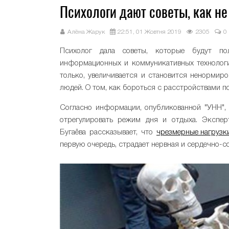
Психологи дают советы, как не
Алёна Жарук
22:51, 01 Жовтня 2019
2305
0
Психолог дала советы, которые будут по
информационных и коммуникативных технологи
только, увеличивается и становится ненормиро
людей. О том, как бороться с расстройствами п
Согласно информации, опубликованной "УНН", 
отрегулировать режим дня и отдыха. Экспер
Бугаёва рассказывает, что
чрезмерные нагрузк
первую очередь, страдает нервная и сердечно-с