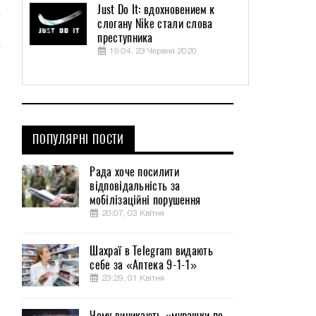
Just Do It: вдохновением к
слогану Nike стали слова
преступника
19:04, 23 Червня 2020
ПОПУЛЯРНІ ПОСТИ
Рада хоче посилити
відповідальність за
мобілізаційні порушення
20:07, 03 Квітня
Шахраї в Telegram видають
себе за «Аптека 9-1-1»
23:29, 01 Квітня
Чому виникають «мурашки по