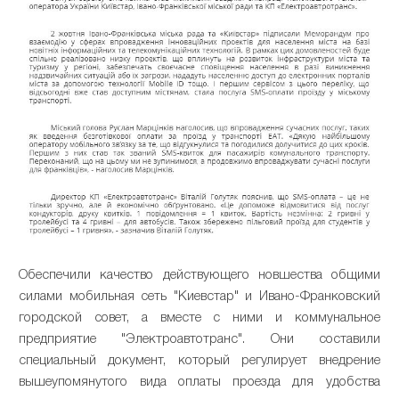
Обеспечили
качество
действующего
новшества
общими
силами
мобильная
сеть
"
Киевстар
"
и
И
вано
-Ф
ранковский
городской совет,
а
вместе
с
ними
и
коммунальное
предприятие
"
Электроавтотранс
".
Они
составили
специальный
документ
,
который
регулирует
внедрение
вышеупомянутого
вида
оплаты
проезда
для
удобства