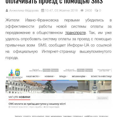
оплачивать проезд с помощью SMS
Анжелика Фёдорова
10:47, 03 Жовтня 2018
2400
0
Жители Ивано-Ф
ранковска
первыми
убедились
в
эффективности
работы
новой
системы
оплаты
за
передвижение
в
общественном
транспорте
.
Так
,
им
уже
удалось
опробовать систему
оплаты за проезд
с
помощью
привычных
всем
SMS
,
сообщает
Информ
-
UA
со
ссылкой
на
официальную
Интернет
-
страницу
вышеупомянутого
города
.