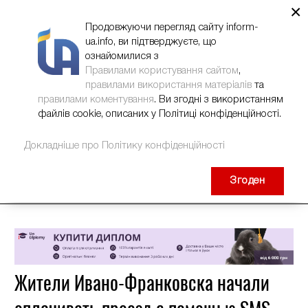
×
НОВИНИ
РЕКЛАМА
INFORM-UA
КОНТАКТИ
Продовжуючи перегляд сайту inform-
ua.info, ви підтверджуєте, що
ознайомилися з
Правилами користування сайтом
,
правилами використання матеріалів
та
правилами коментування
. Ви згодні з використанням
файлів cookie, описаних у Політиці конфіденційності.
Докладніше про Політику конфіденційності
Згоден
Жители Ивано-Франковска начали