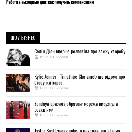
Работа в выходные дни: как получить компенсацию
ШОУ-БІЗНЕС
Селін Діон вперше розповіла про важку хворобу
15:46, 31 Березня
Kylie Jenner і Timothée Chalamet: що відомо про
стосунки зараз
17:50, 30 Березня
Zendaya вразила образом: мережа вибухнула
реакціями
16:55, 30 Березня
Taylor Swift знову побила рекорди: що відомо