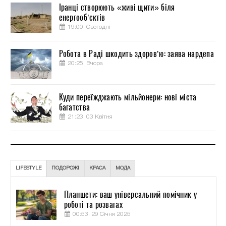
Іранці створюють «живі щити» біля
енергооб’єктів
19:00, Сьогодні
Робота в Раді шкодить здоров’ю: заява нардепа
20:25, Вчора
Куди переїжджають мільйонери: нові міста
багатства
21:23, 03 Квітня
LIFESTYLE
ПОДОРОЖІ
КРАСА
МОДА
Планшети: ваш універсальний помічник у
роботі та розвагах
00:53, 29 Січня 2025