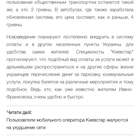
пользование
общественным
транспортом
останется
такой
же
,
а
это
2
гривны
.
В
автобусах
,
где
также
заработала
обновленная
система
,
его
цена
составит
,
как
и
раньше
,
4
гривны
.
Нововведение
планируют
постепенно
внедрить в систему
оплаты и в других
населенных
пункты
Украины
,
для
удобства самих жителей
.
Специалисты
"
Киевстар
"
прогнозируют
,
что
подобный
вид
оплаты
за
услуги
может
в
дальнейшем
распространиться
и
на
другие
сферы
жизни
украинцев
:
перечисление
денег
за
парковку
,
коммунальные
услуги
,
покупка
билетов
на
различные
мероприятия
и
тому
подобное
.
Ведь
это
,
как
уже
известно
жителям
Ивано
-
Франковска
,
очень
удобно
и
быстро
.
Читати далі:
Пользователи мобильного оператора Киевстар жалуются
на ухудшение сети