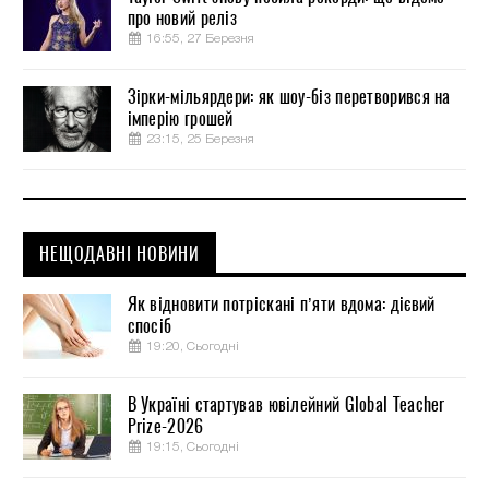
про новий реліз
16:55, 27 Березня
Зірки-мільярдери: як шоу-біз перетворився на
імперію грошей
23:15, 25 Березня
НЕЩОДАВНІ НОВИНИ
Як відновити потріскані п’яти вдома: дієвий
спосіб
19:20, Сьогодні
В Україні стартував ювілейний Global Teacher
Prize-2026
19:15, Сьогодні