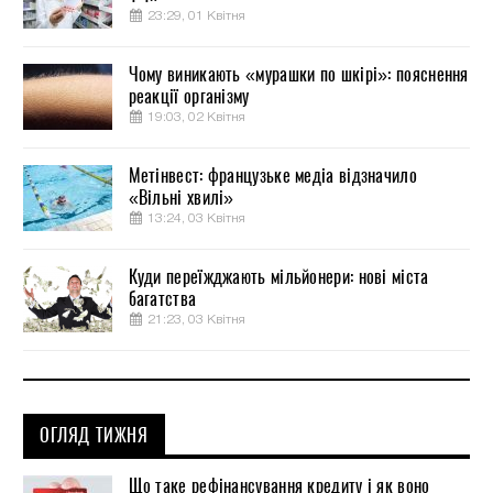
23:29, 01 Квітня
Чому виникають «мурашки по шкірі»: пояснення
реакції організму
19:03, 02 Квітня
Метінвест: французьке медіа відзначило
«Вільні хвилі»
13:24, 03 Квітня
Куди переїжджають мільйонери: нові міста
багатства
21:23, 03 Квітня
ОГЛЯД ТИЖНЯ
Що таке рефінансування кредиту і як воно