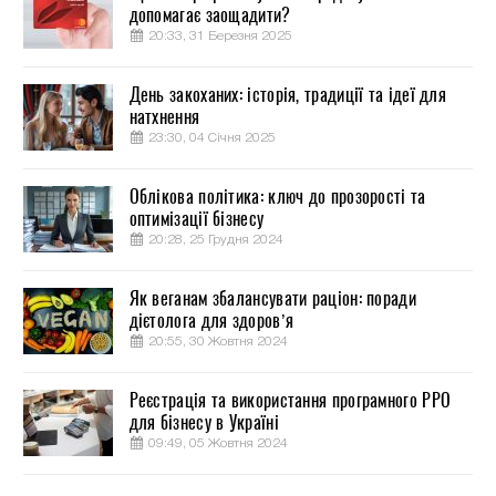
допомагає заощадити?
20:33, 31 Березня 2025
День закоханих: історія, традиції та ідеї для
натхнення
23:30, 04 Січня 2025
Облікова політика: ключ до прозорості та
оптимізації бізнесу
20:28, 25 Грудня 2024
Як веганам збалансувати раціон: поради
дієтолога для здоров’я
20:55, 30 Жовтня 2024
Реєстрація та використання програмного РРО
для бізнесу в Україні
09:49, 05 Жовтня 2024