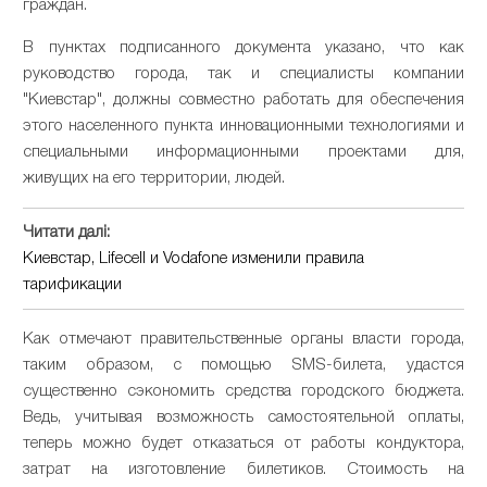
граждан
.
В
пунктах
подписанного
документа
указано
,
что
как
руководство
города
,
так
и
специалисты
компании
"
Киевстар
",
должны
совместно
работать
для
обеспечения
этого
населенного
пункта
инновационными
технологиями
и
специальными
информационными
проектами
для
,
живущих
на
его
территории
,
людей
.
Читати далі:
Киевстар, Lifecell и Vodafone изменили правила
тарификации
Как
отмечают
правительственные
органы
власти
города
,
таким
образом
,
с
помощью
SMS
-
билета
,
удастся
существенно
сэкономить
средства
городского бюджета
.
Ведь
,
учитывая
возможность
самостоятельной
оплаты
,
теперь
можно
будет
отказаться
от
работы
кондуктора
,
затрат
на
изготовление
билетиков
.
Стоимость
на