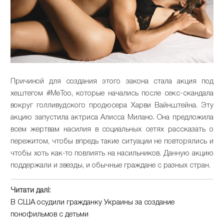
Причиной для создания этого закона стала акция под
хештегом #MeToo, которые начались после секс-скандала
вокруг голливудского продюсера Харви Вайнштейна. Эту
акцию запустила актриса Алисса Милано. Она предложила
всем жертвам насилия в социальных сетях рассказать о
пережитом, чтобы впредь такие ситуации не повторялись и
чтобы хоть как-то повлиять на насильников. Данную акцию
поддержали и звезды, и обычные граждане с разных стран.
Читати далі:
В США осудили гражданку Украины за создание
понофильмов с детьми