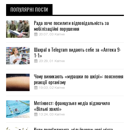
ПОПУЛЯРНІ ПОСТИ
Рада хоче посилити відповідальність за
мобілізаційні порушення
20:07, 03 Квітня
Шахраї в Telegram видають себе за «Аптека 9-
1-1»
23:29, 01 Квітня
Чому виникають «мурашки по шкірі»: пояснення
реакції організму
19:03, 02 Квітня
Метінвест: французьке медіа відзначило
«Вільні хвилі»
13:24, 03 Квітня
Куди переїжджають мільйонери: нові міста