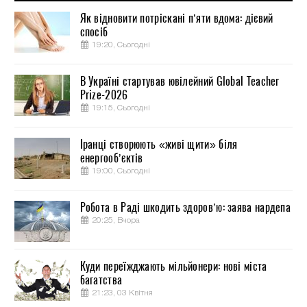
Як відновити потріскані п’яти вдома: дієвий
спосіб
19:20, Сьогодні
В Україні стартував ювілейний Global Teacher
Prize-2026
19:15, Сьогодні
Іранці створюють «живі щити» біля
енергооб’єктів
19:00, Сьогодні
Робота в Раді шкодить здоров’ю: заява нардепа
20:25, Вчора
Куди переїжджають мільйонери: нові міста
багатства
21:23, 03 Квітня