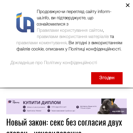
×
НОВИНИ
РЕКЛАМА
INFORM-UA
КОНТАКТИ
Продовжуючи перегляд сайту inform-
ua.info, ви підтверджуєте, що
ознайомилися з
Правилами користування сайтом
,
правилами використання матеріалів
та
правилами коментування
. Ви згодні з використанням
файлів cookie, описаних у Політиці конфіденційності.
Докладніше про Політику конфіденційності
Згоден
Новый закон: секс без согласия двух