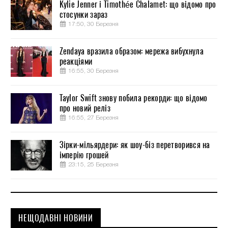
Kylie Jenner і Timothée Chalamet: що відомо про
стосунки зараз
17:50, 30 Березня
Zendaya вразила образом: мережа вибухнула
реакціями
16:55, 30 Березня
Taylor Swift знову побила рекорди: що відомо
про новий реліз
16:55, 27 Березня
Зірки-мільярдери: як шоу-біз перетворився на
імперію грошей
23:15, 25 Березня
НЕЩОДАВНІ НОВИНИ