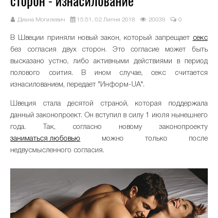
сторон - изнасилование
Диана Могилевич
15:51, 02 Липня 2018
20039
0
В Швеции приняли новый закон, который запрещает
секс
без согласия двух сторон. Это согласие может быть
высказано устно, либо активными действиями в период
полового соития. В ином случае, секс считается
изнасилованием, передает "Информ-UA".
Швеция стала десятой страной, которая поддержала
данный законопроект. Он вступил в силу 1 июля нынешнего
года. Так, согласно новому законопроекту
заниматься любовью
можно только после
недвусмысленного согласия.