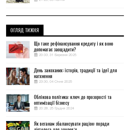
ОГЛЯД ТИЖНЯ
Що таке рефінансування кредиту і як воно
допомагає заощадити?
20:33, 31 Березня 2025
День закоханих: історія, традиції та ідеї для
натхнення
23:30, 04 Січня 2025
Облікова політика: ключ до прозорості та
оптимізації бізнесу
20:28, 25 Грудня 2024
Як веганам збалансувати раціон: поради
дієтолога для здоров’я