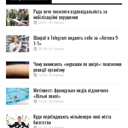
Рада хоче посилити відповідальність за
мобілізаційні порушення
20:07, 03 Квітня
Шахраї в Telegram видають себе за «Аптека 9-
1-1»
23:29, 01 Квітня
Чому виникають «мурашки по шкірі»: пояснення
реакції організму
19:03, 02 Квітня
Метінвест: французьке медіа відзначило
«Вільні хвилі»
13:24, 03 Квітня
Куди переїжджають мільйонери: нові міста
багатства
21:23, 03 Квітня