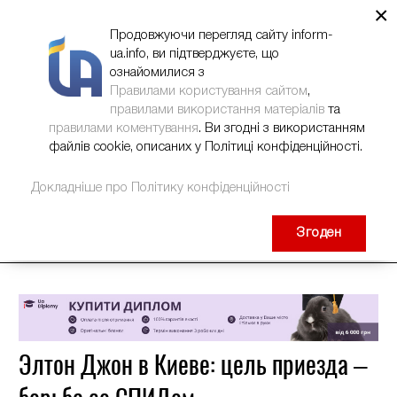
×
НОВИНИ
РЕКЛАМА
INFORM-UA
КОНТАКТИ
Продовжуючи перегляд сайту inform-
ua.info, ви підтверджуєте, що
ознайомилися з
Правилами користування сайтом
,
правилами використання матеріалів
та
правилами коментування
. Ви згодні з використанням
файлів cookie, описаних у Політиці конфіденційності.
Докладніше про Політику конфіденційності
Згоден
Элтон Джон в Киеве: цель приезда –