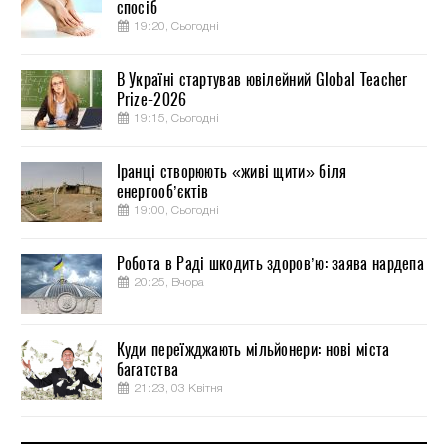
спосіб
19:20, Сьогодні
В Україні стартував ювілейний Global Teacher
Prize-2026
19:15, Сьогодні
Іранці створюють «живі щити» біля
енергооб’єктів
19:00, Сьогодні
Робота в Раді шкодить здоров’ю: заява нардепа
20:25, Вчора
Куди переїжджають мільйонери: нові міста
багатства
21:23, 03 Квітня