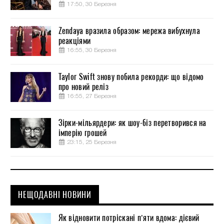
17:50, 30 Березня
Zendaya вразила образом: мережа вибухнула
реакціями
16:55, 30 Березня
Taylor Swift знову побила рекорди: що відомо
про новий реліз
16:55, 27 Березня
Зірки-мільярдери: як шоу-біз перетворився на
імперію грошей
23:15, 25 Березня
НЕЩОДАВНІ НОВИНИ
Як відновити потріскані п’яти вдома: дієвий