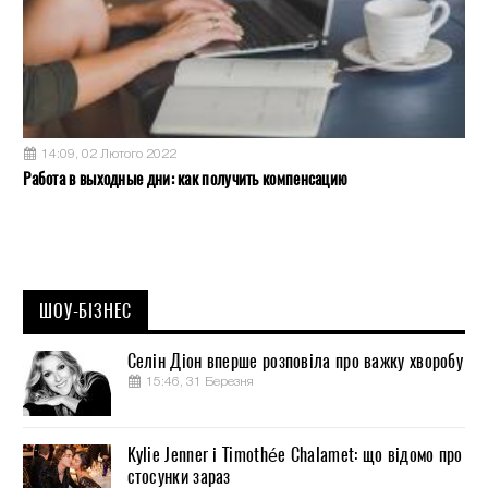
14:09, 02 Лютого 2022
Работа в выходные дни: как получить компенсацию
ШОУ-БІЗНЕС
Селін Діон вперше розповіла про важку хворобу
15:46, 31 Березня
Kylie Jenner і Timothée Chalamet: що відомо про
стосунки зараз