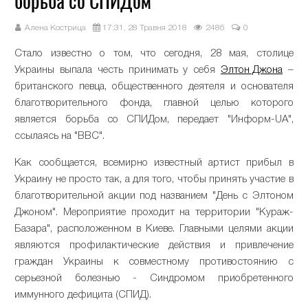
борьба со СПИДом
Алена Кострица
17:31, 28 Травня 2018
2486
0
Стало известно о том, что сегодня, 28 мая, столице
Украины выпала честь принимать у себя
Элтон Джона
–
британского певца, общественного деятеля и основателя
благотворительного фонда, главной целью которого
является борьба со СПИДом, передает "Информ-UA",
ссылаясь на "ВВС".
Как сообщается, всемирно известный артист прибыл в
Украину не просто так, а для того, чтобы принять участие в
благотворительной акции под названием "День с Элтоном
Джоном". Мероприятие проходит на территории "Кураж-
Базара", расположенном в Киеве. Главными целями акции
являются профилактические действия и привлечение
граждан Украины к совместному противостоянию с
серьезной болезнью - Синдромом приобретенного
иммунного дефицита (СПИД).