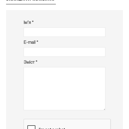
Ім’я *
E-mail *
Зміст *