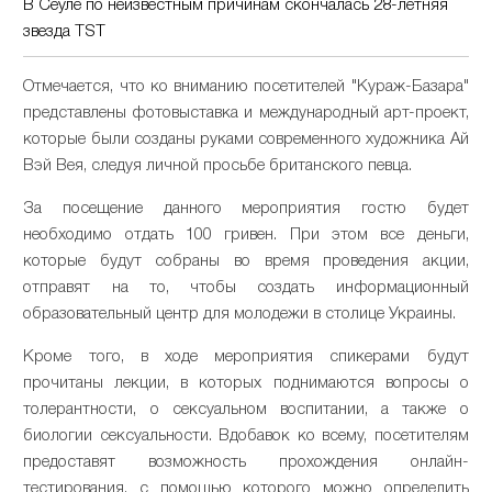
В Сеуле по неизвестным причинам скончалась 28-летняя
звезда TST
Отмечается, что ко вниманию посетителей "Кураж-Базара"
представлены фотовыставка и международный арт-проект,
которые были созданы руками современного художника Ай
Вэй Вея, следуя личной просьбе британского певца.
За посещение данного мероприятия гостю будет
необходимо отдать 100 гривен. При этом все деньги,
которые будут собраны во время проведения акции,
отправят на то, чтобы создать информационный
образовательный центр для молодежи в столице Украины.
Кроме того, в ходе мероприятия спикерами будут
прочитаны лекции, в которых поднимаются вопросы о
толерантности, о сексуальном воспитании, а также о
биологии сексуальности. Вдобавок ко всему, посетителям
предоставят возможность прохождения онлайн-
тестирования, с помощью которого можно определить