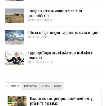
Іранці створюють «живі щити» біля
енергооб’єктів
19:00, Сьогодні
Робота в Раді шкодить здоров’ю: заява нардепа
20:25, Вчора
Куди переїжджають мільйонери: нові міста
багатства
21:23, 03 Квітня
LIFESTYLE
ПОДОРОЖІ
КРАСА
МОДА
Планшети: ваш універсальний помічник у
роботі та розвагах