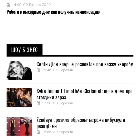
14:09, 02 Лютого 2022
Работа в выходные дни: как получить компенсацию
ШОУ-БІЗНЕС
Селін Діон вперше розповіла про важку хворобу
15:46, 31 Березня
Kylie Jenner і Timothée Chalamet: що відомо про
стосунки зараз
17:50, 30 Березня
Zendaya вразила образом: мережа вибухнула
реакціями
16:55, 30 Березня