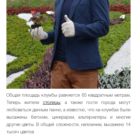
Общая площадь клумбы равняется 65 квадратным метрам.
Теперь жители
столицы
, а также гости города могут
любоваться данным панно, а известно, что на клумбах были
высажены бегонии, цинерарии, альтернатеры и многие
другие цветы. В общей сложности, напомним, высажено 14
тысяч цветов.