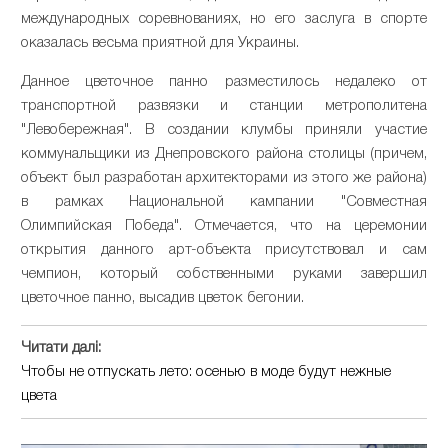
международных соревнованиях, но его заслуга в спорте
оказалась весьма приятной для Украины.
Данное цветочное панно разместилось недалеко от
транспортной развязки и станции метрополитена
"Левобережная". В создании клумбы приняли участие
коммунальщики из Днепровского района столицы (причем,
объект был разработан архитекторами из этого же района)
в рамках Национальной кампании "Совместная
Олимпийская Победа". Отмечается, что на церемонии
открытия данного арт-объекта присутствовал и сам
чемпион, который собственными руками завершил
цветочное панно, высадив цветок бегонии.
Читати далі:
Чтобы не отпускать лето: осенью в моде будут нежные
цвета