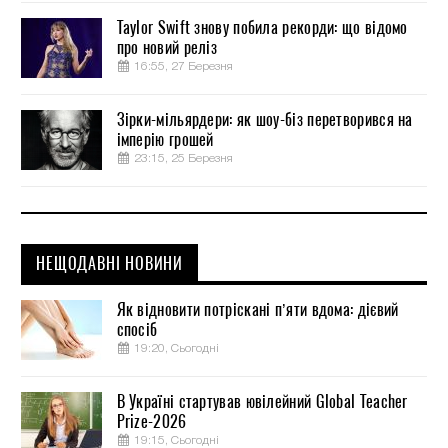
Taylor Swift знову побила рекорди: що відомо
про новий реліз
16:55, 27 Березня
Зірки-мільярдери: як шоу-біз перетворився на
імперію грошей
23:15, 25 Березня
НЕЩОДАВНІ НОВИНИ
Як відновити потріскані п’яти вдома: дієвий
спосіб
19:20, Сьогодні
В Україні стартував ювілейний Global Teacher
Prize-2026
19:15, Сьогодні