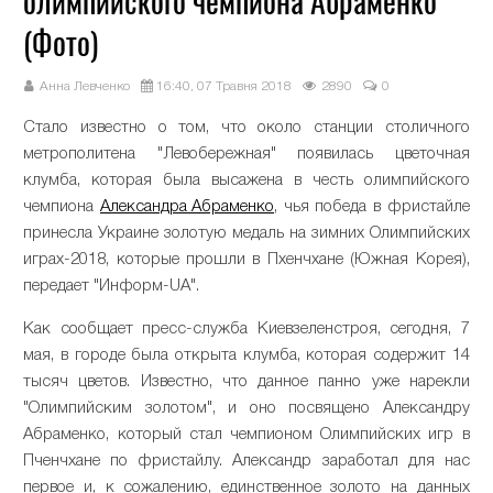
олимпийского чемпиона Абраменко
(Фото)
Анна Левченко
16:40, 07 Травня 2018
2890
0
Стало известно о том, что около станции столичного
метрополитена "Левобережная" появилась цветочная
клумба, которая была высажена в честь олимпийского
чемпиона
Александра Абраменко
, чья победа в фристайле
принесла Украине золотую медаль на зимних Олимпийских
играх-2018, которые прошли в Пхенчхане (Южная Корея),
передает "Информ-UA".
Как сообщает пресс-служба Киевзеленстроя, сегодня, 7
мая, в городе была открыта клумба, которая содержит 14
тысяч цветов. Известно, что данное панно уже нарекли
"Олимпийским золотом", и оно посвящено Александру
Абраменко, который стал чемпионом Олимпийских игр в
Пченчхане по фристайлу. Александр заработал для нас
первое и, к сожалению, единственное золото на данных