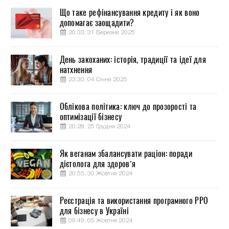
Що таке рефінансування кредиту і як воно
допомагає заощадити?
20:33, 31 Березня 2025
День закоханих: історія, традиції та ідеї для
натхнення
23:30, 04 Січня 2025
Облікова політика: ключ до прозорості та
оптимізації бізнесу
20:28, 25 Грудня 2024
Як веганам збалансувати раціон: поради
дієтолога для здоров’я
20:55, 30 Жовтня 2024
Реєстрація та використання програмного РРО
для бізнесу в Україні
09:49, 05 Жовтня 2024