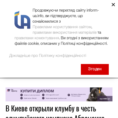
×
НОВИНИ
РЕКЛАМА
INFORM-UA
КОНТАКТИ
Продовжуючи перегляд сайту inform-
ua.info, ви підтверджуєте, що
ознайомилися з
Правилами користування сайтом
,
правилами використання матеріалів
та
правилами коментування
. Ви згодні з використанням
файлів cookie, описаних у Політиці конфіденційності.
Докладніше про Політику конфіденційності
Згоден
В Киеве открыли клумбу в честь