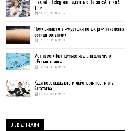
Шахраї в Telegram видають себе за «Аптека 9-
1-1»
23:29, 01 Квітня
Чому виникають «мурашки по шкірі»: пояснення
реакції організму
19:03, 02 Квітня
Метінвест: французьке медіа відзначило
«Вільні хвилі»
13:24, 03 Квітня
Куди переїжджають мільйонери: нові міста
багатства
21:23, 03 Квітня
ОГЛЯД ТИЖНЯ