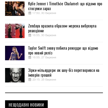
Kylie Jenner і Timothée Chalamet: що відомо про
стосунки зараз
17:50, 30 Березня
Zendaya вразила образом: мережа вибухнула
реакціями
16:55, 30 Березня
Taylor Swift знову побила рекорди: що відомо
про новий реліз
16:55, 27 Березня
Зірки-мільярдери: як шоу-біз перетворився на
імперію грошей
23:15, 25 Березня
НЕЩОДАВНІ НОВИНИ