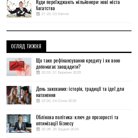
Куди переїжджають мільйонери: нові міста
багатства
21:23, 03 Квітня
ОГЛЯД ТИЖНЯ
Що таке рефінансування кредиту і як воно
допомагає заощадити?
20:33, 31 Березня 2025
День закоханих: історія, традиції та ідеї для
натхнення
23:30, 04 Січня 2025
Облікова політика: ключ до прозорості та
оптимізації бізнесу
20:28, 25 Грудня 2024