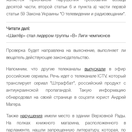
является признаком нарушения требований абзаца
десятой части, второй статьи 6 и пункта а) части первой
статьи 59 Закона Украины "О телевидении и радиовещании".
Читати далі:
«Шахтёр» стал лидером группы «В» Лиги чемпионов
Проверка будет направлена на выяснение, выполняет ли
вещатель действующее законодательство.
Напомним, что другие телеканалы
выпускали
в эфир
российские сериалы. Речь идет о телеканале ICTV, который
транслирует сериал "Штрафбат", российский продукт с
антиукраинской пропагандой. Такую информацию
обнародовал на своей странице в соцсети юрист Андрей
Магера.
Также
нарушения
имели место в здании Верховной Рады.
На полках книжного магазина, расположенного в
парламенте, нашли запрещенную литературу, которая, по