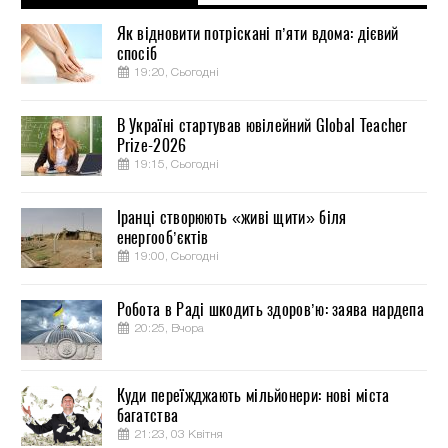
Як відновити потріскані п’яти вдома: дієвий
спосіб
19:20, Сьогодні
В Україні стартував ювілейний Global Teacher
Prize-2026
19:15, Сьогодні
Іранці створюють «живі щити» біля
енергооб’єктів
19:00, Сьогодні
Робота в Раді шкодить здоров’ю: заява нардепа
20:25, Вчора
Куди переїжджають мільйонери: нові міста
багатства
21:23, 03 Квітня