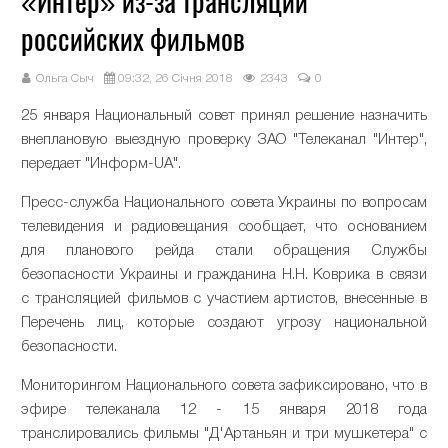
«Интер» из-за трансляции
российских фильмов
Ольга Сыч
09:32, 26 Січня 2018
2343
0
25 января Национальный совет принял решение назначить
внеплановую выездную проверку ЗАО "Телеканал "Интер",
передает "Информ-UA".
Пресс-служба Национального совета Украины по вопросам
телевидения и радиовещания сообщает, что основанием
для планового рейда стали обращения Службы
безопасности Украины и гражданина Н.Н. Коврика в связи
с трансляцией фильмов с участием артистов, внесенные в
Перечень лиц, которые создают угрозу национальной
безопасности.
Мониторингом Национального совета зафиксировано, что в
эфире телеканала 12 - 15 января 2018 года
транслировались фильмы "Д'Артаньян и три мушкетера" с