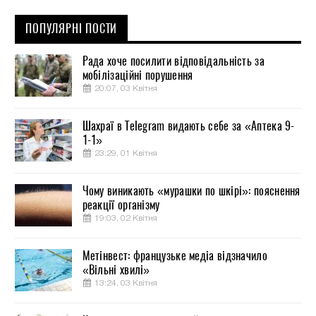
ПОПУЛЯРНІ ПОСТИ
Рада хоче посилити відповідальність за
мобілізаційні порушення
20:07, 03 Квітня
Шахраї в Telegram видають себе за «Аптека 9-
1-1»
23:29, 01 Квітня
Чому виникають «мурашки по шкірі»: пояснення
реакції організму
19:03, 02 Квітня
Метінвест: французьке медіа відзначило
«Вільні хвилі»
13:24, 03 Квітня