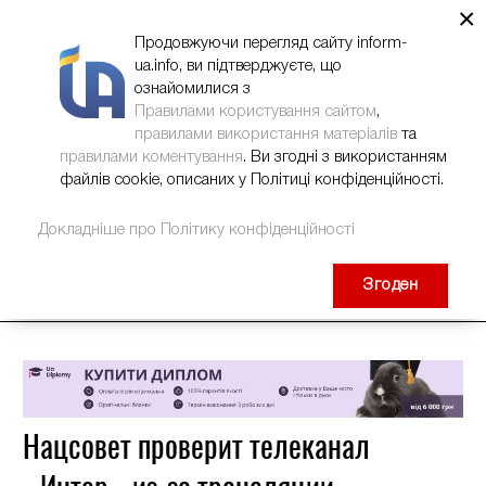
×
НОВИНИ
РЕКЛАМА
INFORM-UA
КОНТАКТИ
Продовжуючи перегляд сайту inform-
ua.info, ви підтверджуєте, що
ознайомилися з
Правилами користування сайтом
,
правилами використання матеріалів
та
правилами коментування
. Ви згодні з використанням
файлів cookie, описаних у Політиці конфіденційності.
Докладніше про Політику конфіденційності
Згоден
Нацсовет проверит телеканал