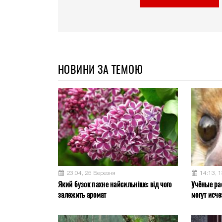
НОВИНИ ЗА ТЕМОЮ
23:04, 25 Березня
14:13, 
Який бузок пахне найсильніше: від чого
Учёные ра
залежить аромат
могут исче