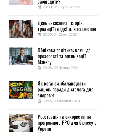
заощадити?
20:33, 31 Березня 2025
День закоханих: історія,
традиції та ідеї для натхнення
23:30, 04 Січня 2025
Облікова політика: ключ до
прозорості та оптимізації
бізнесу
20:28, 25 Грудня 2024
Як веганам збалансувати
раціон: поради дієтолога для
здоров’я
20:55, 30 Жовтня 2024
Реєстрація та використання
програмного РРО для бізнесу в
Україні