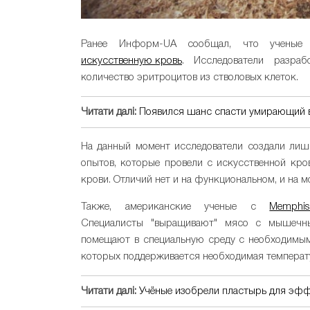
Ранее Информ-UA сообщал, что ученые Б
искусственную кровь
. Исследователи разраб
количество эритроцитов из стволовых клеток.
Читати далі:
Появился шанс спасти умирающий в
На данный момент исследователи создали лиш
опытов, которые провели с искусственной кров
крови. Отличий нет и на функциональном, и на 
Также, американские ученые с
Memphis
Специалисты "выращивают" мясо с мышечных
помещают в специальную среду с необходимыми
которых поддерживается необходимая температу
Читати далі:
Учёные изобрели пластырь для эфф