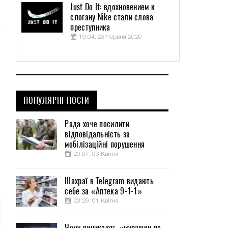
Just Do It: вдохновением к
слогану Nike стали слова
преступника
19:04, 23 Червня 2020
ПОПУЛЯРНІ ПОСТИ
Рада хоче посилити
відповідальність за
мобілізаційні порушення
20:07, 03 Квітня
Шахраї в Telegram видають
себе за «Аптека 9-1-1»
23:29, 01 Квітня
Чому виникають «мурашки по