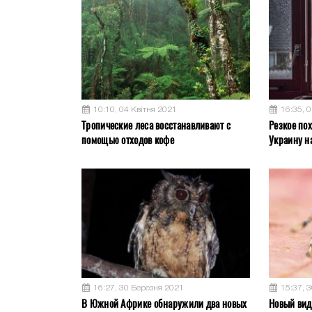
10:10, 04 Квітня 2021
16:35, 
Тропические леса восстанавливают с
Резкое пох
помощью отходов кофе
Украину н
16:27, 30 Березня 2021
15:37, 
В Южной Африке обнаружили два новых
Новый вид 