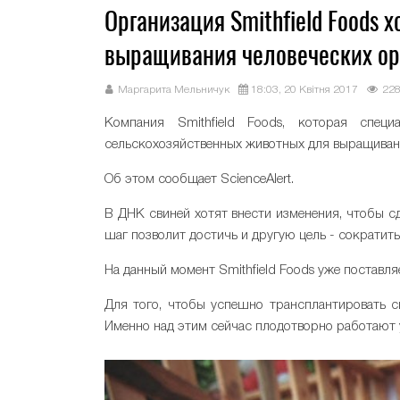
Организация Smithfield Foods 
выращивания человеческих ор
Маргарита Мельничук
18:03, 20 Квітня 2017
22
Компания Smithfield Foods, которая спец
сельскохозяйственных животных для выращивани
Об этом сообщает ScienceAlert.
В ДНК свиней хотят внести изменения, чтобы с
шаг позволит достичь и другую цель - сократит
На данный момент Smithfield Foods уже поставл
Для того, чтобы успешно трансплантировать 
Именно над этим сейчас плодотворно работают 