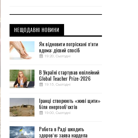
НЕЩОДАВНІ НОВИНИ
Як відновити потріскані п’яти
вдома: дієвий спосіб
19:20, Сьогодні
В Україні стартував ювілейний
Global Teacher Prize-2026
19:15, Сьогодні
Іранці створюють «живі щити»
біля енергооб’єктів
19:00, Сьогодні
Робота в Раді шкодить
здоров’ю: заява нардепа