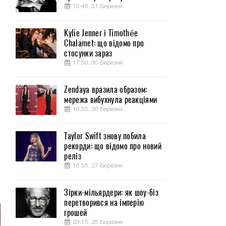
15:46, 31 Березня
Kylie Jenner і Timothée
Chalamet: що відомо про
стосунки зараз
17:50, 30 Березня
Zendaya вразила образом:
мережа вибухнула реакціями
16:55, 30 Березня
й
Taylor Swift знову побила
рекорди: що відомо про новий
реліз
16:55, 27 Березня
.
Зірки-мільярдери: як шоу-біз
перетворився на імперію
грошей
23:15, 25 Березня