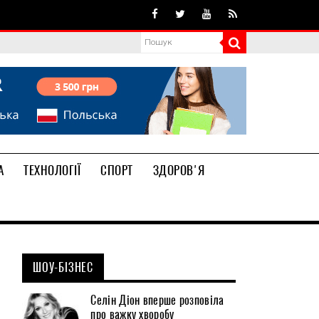
А
ТЕХНОЛОГІЇ
СПОРТ
ЗДОРОВ'Я
ШОУ-БІЗНЕС
Селін Діон вперше розповіла
про важку хворобу