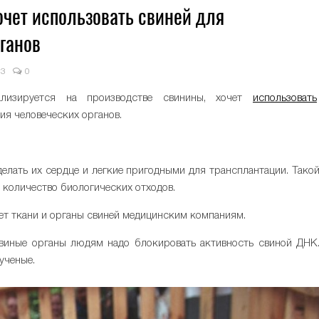
хочет использовать свиней для
ганов
83
0
иализируется на производстве свинины, хочет
использовать
я человеческих органов.
делать их сердце и легкие пригодными для трансплантации. Тако
ь количество биологических отходов.
яет ткани и органы свиней медицинским компаниям.
свиные органы людям надо блокировать активность свиной ДНК
ученые.