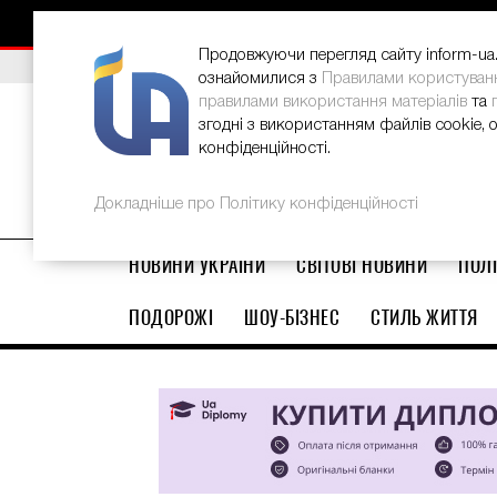
НОВИНИ
РЕКЛАМА
INFORM-UA
КОНТАКТИ
Продовжуючи перегляд сайту inform-ua.i
ВИБІР РЕДАКЦІЇ
В Україні стартував ювілейний Glo
ознайомилися з
Правилами користуван
правилами використання матеріалів
та
згодні з використанням файлів cookie, 
конфіденційності.
Докладніше про Політику конфіденційності
НОВИНИ УКРАЇНИ
СВІТОВІ НОВИНИ
ПОЛІ
ПОДОРОЖІ
ШОУ-БІЗНЕС
СТИЛЬ ЖИТТЯ