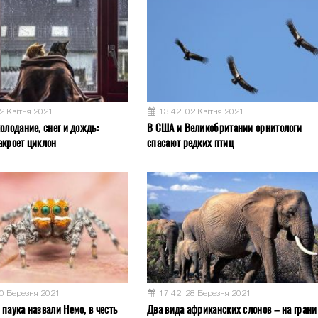
02 Квітня 2021
13:42, 02 Квітня 2021
олодание, снег и дождь:
В США и Великобритании орнитологи
акроет циклон
спасают редких птиц
30 Березня 2021
17:42, 28 Березня 2021
паука назвали Немо, в честь
Два вида африканских слонов – на грани