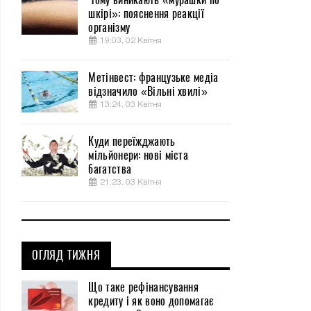
шкірі»: пояснення реакції
організму
19:03, 02 Квітня
Метінвест: французьке медіа
відзначило «Вільні хвилі»
13:24, 03 Квітня
Куди переїжджають
мільйонери: нові міста
багатства
21:23, 03 Квітня
ОГЛЯД ТИЖНЯ
Що таке рефінансування
кредиту і як воно допомагає