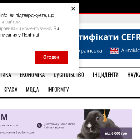
×
nfo, ви підтверджуєте, що
bal Teacher Prize-2026
ня сайтом
,
правилами коментування
. Ви
описаних у Політиці
Згоден
ТИКА
ЕКОНОМІКА
СУСПІЛЬСТВО
ІНЦИДЕНТИ
НАУК
КРАСА
МОДА
INFORMTV