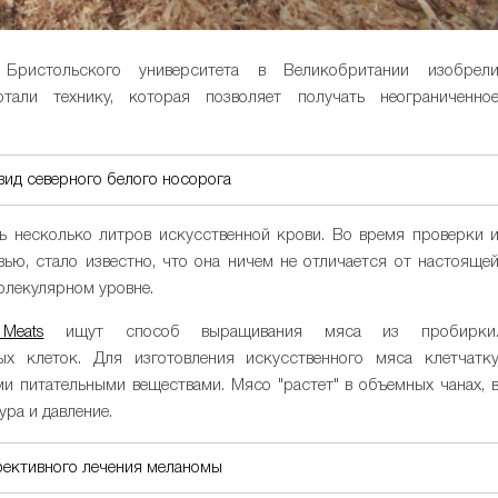
ристольского университета в Великобритании изобрел
отали технику, которая позволяет получать неограниченно
ид северного белого носорога
ь несколько литров искусственной крови. Во время проверки 
ью, стало известно, что она ничем не отличается от настояще
молекулярном уровне.
 Meats
ищут способ выращивания мяса из пробирки
 клеток. Для изготовления искусственного мяса клетчатк
 питательными веществами. Мясо "растет" в объемных чанах, 
ра и давление.
ективного лечения меланомы