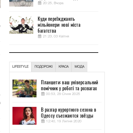
20:25, Вчора
Куди переїжджають
и
мільйонери: нові міста
е
багатства
21:23, 03 Квітня
и
LIFESTYLE
ПОДОРОЖІ
КРАСА
МОДА
й
Планшети: ваш універсальний
помічник у роботі та розвагах
.
00:53, 29 Січня 2025
у
в
В разгар курортного сезона в
Одессу съезжаются звёзды
12:40, 19 Липня 2020