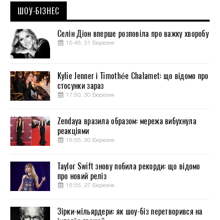
ШОУ-БІЗНЕС
Селін Діон вперше розповіла про важку хворобу
15:46, 31 Березня
Kylie Jenner і Timothée Chalamet: що відомо про
стосунки зараз
17:50, 30 Березня
Zendaya вразила образом: мережа вибухнула
реакціями
16:55, 30 Березня
Taylor Swift знову побила рекорди: що відомо
про новий реліз
16:55, 27 Березня
Зірки-мільярдери: як шоу-біз перетворився на