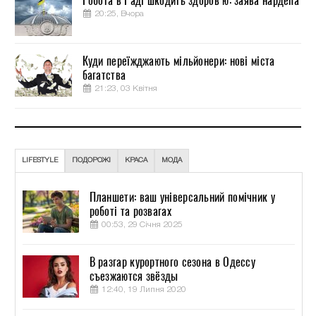
Робота в Раді шкодить здоров’ю: заява нардепа
20:25, Вчора
Куди переїжджають мільйонери: нові міста
багатства
21:23, 03 Квітня
LIFESTYLE
ПОДОРОЖІ
КРАСА
МОДА
Планшети: ваш універсальний помічник у
роботі та розвагах
00:53, 29 Січня 2025
В разгар курортного сезона в Одессу
съезжаются звёзды
12:40, 19 Липня 2020