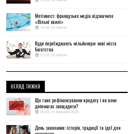
19:03, 02 Квітня
Метінвест: французьке медіа відзначило
«Вільні хвилі»
13:24, 03 Квітня
Куди переїжджають мільйонери: нові міста
багатства
21:23, 03 Квітня
ОГЛЯД ТИЖНЯ
Що таке рефінансування кредиту і як воно
допомагає заощадити?
20:33, 31 Березня 2025
День закоханих: історія, традиції та ідеї для
натхнення