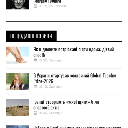
імперію грошей
23:15, 25 Березня
НЕЩОДАВНІ НОВИНИ
Як відновити потріскані п’яти вдома: дієвий
спосіб
19:20, Сьогодні
В Україні стартував ювілейний Global Teacher
Prize-2026
19:15, Сьогодні
Іранці створюють «живі щити» біля
енергооб’єктів
19:00, Сьогодні