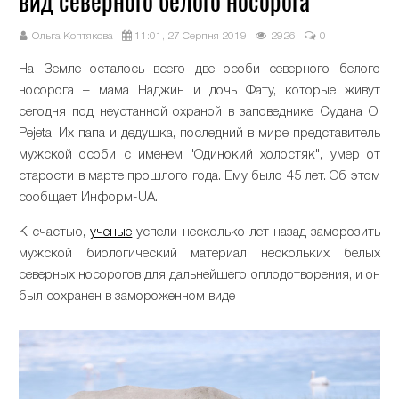
вид северного белого носорога
Ольга Коптякова
11:01, 27 Серпня 2019
2926
0
На Земле осталось всего две особи северного белого
носорога – мама Наджин и дочь Фату, которые живут
сегодня под неустанной охраной в заповеднике Судана Ol
Pejeta. Их папа и дедушка, последний в мире представитель
мужской особи с именем "Одинокий холостяк", умер от
старости в марте прошлого года. Ему было 45 лет. Об этом
сообщает Информ-UA.
К счастью,
ученые
успели несколько лет назад заморозить
мужской биологический материал нескольких белых
северных носорогов для дальнейшего оплодотворения, и он
был сохранен в замороженном виде