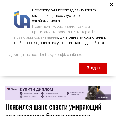
×
НОВИНИ
РЕКЛАМА
INFORM-UA
КОНТАКТИ
Продовжуючи перегляд сайту inform-
ua.info, ви підтверджуєте, що
ознайомилися з
Правилами користування сайтом
,
правилами використання матеріалів
та
правилами коментування
. Ви згодні з використанням
файлів cookie, описаних у Політиці конфіденційності.
Докладніше про Політику конфіденційності
Згоден
Появился шанс спасти умирающий