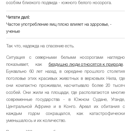
особям близкого подвида - южного белого носорога.
Читати далі:
Частое употребление яиц плохо влияет на здоровье, -
ученые
Так что, надежда на спасение есть.
Ситуация с северными белыми носорогами наглядно
показывает, как
бездушно люди относятся к природе
.
Буквально 60 лет назад, в середине прошлого столетия
поголовье этих красивых животных в верховьях Нила, где
они компактно проживали, насчитывало более 20 тысяч
особей. Они жили на площади, где располагаются многие
современные государства - в Южном Судане, Уганде,
Центральной Африке и в Конго. Ареал их обитания с
каждым годом сокращался, как катастрофически
уменьшалось и их количество.