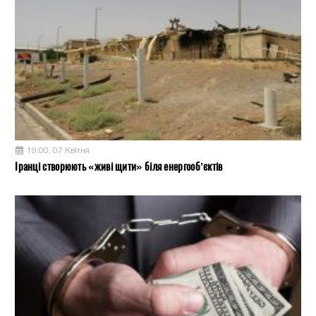
19:00, 07 Квітня
Іранці створюють «живі щити» біля енергооб’єктів