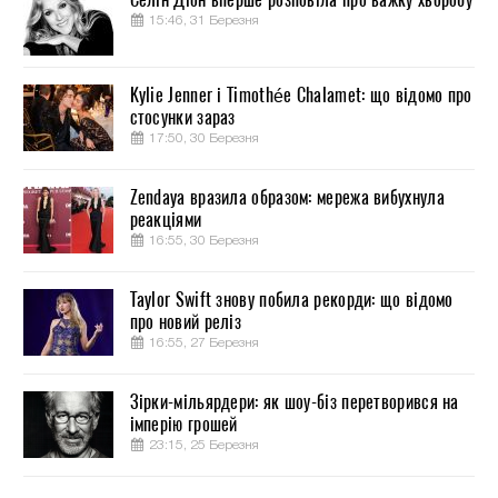
15:46, 31 Березня
Kylie Jenner і Timothée Chalamet: що відомо про
стосунки зараз
17:50, 30 Березня
Zendaya вразила образом: мережа вибухнула
реакціями
16:55, 30 Березня
Taylor Swift знову побила рекорди: що відомо
про новий реліз
16:55, 27 Березня
Зірки-мільярдери: як шоу-біз перетворився на
імперію грошей
23:15, 25 Березня