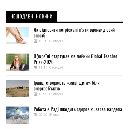
НЕЩОДАВНІ НОВИНИ
Як відновити потріскані п’яти вдома: дієвий
спосіб
19:20, Сьогодні
В Україні стартував ювілейний Global Teacher
Prize-2026
19:15, Сьогодні
Іранці створюють «живі щити» біля
енергооб’єктів
19:00, Сьогодні
Робота в Раді шкодить здоров’ю: заява нардепа
20:25, Вчора