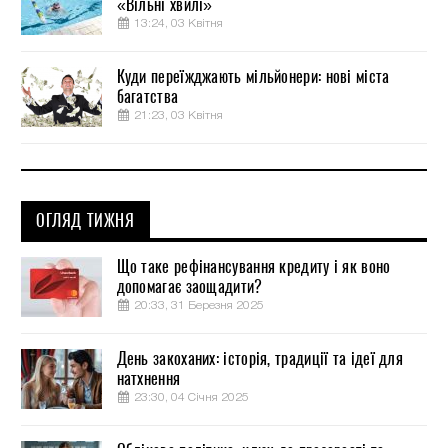
«Вільні хвилі»
13:24, 03 Квітня
Куди переїжджають мільйонери: нові міста
багатства
21:23, 03 Квітня
ОГЛЯД ТИЖНЯ
Що таке рефінансування кредиту і як воно
допомагає заощадити?
20:33, 31 Березня 2025
День закоханих: історія, традиції та ідеї для
натхнення
23:30, 04 Січня 2025