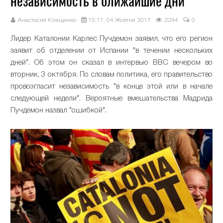
независимость в ближайшие дни
Анастасия Клищенко
15:17, 04 Жовтня 2017
2244
0
Лидер Каталонии Карлес Пучдемон заявил, что его регион
заявит об отделении от Испании "в течении нескольких
дней". Об этом он сказал в интервью BBC вечером во
вторник, 3 октября. По словам политика, его правительство
провозгласит независимость "в конце этой или в начале
следующей недели". Вероятные вмешательства Мадрида
Пучдемон назвал "ошибкой".