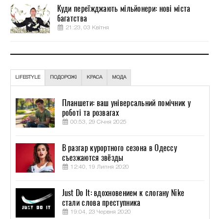
Куди переїжджають мільйонери: нові міста
багатства
21:23, 03 Квітня
LIFESTYLE
ПОДОРОЖІ
КРАСА
МОДА
Планшети: ваш універсальний помічник у
роботі та розвагах
00:53, 29 Січня 2025
В разгар курортного сезона в Одессу
съезжаются звёзды
12:40, 19 Липня 2020
Just Do It: вдохновением к слогану Nike
стали слова преступника
19:04, 23 Червня 2020