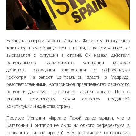
Накануне вечером король Испании Фелипе VI выступил с
телевизионным обращением к нации, в котором впервые
высказался о ситуации в стране. Он назвал действия
регионального правительства Каталонии, которое
добилось проведения голосования на референдуме
несмотря на запрет центральной власти в Мадриде,
безответственными. Каталонское правительство раскололо
регион и действует "вне закона", заявил монарх. По его
словам, королевская семья остается преданной
конституции и единства страны.
Премьер Испании Мариано Рахой ранее заявил, что в
Каталонии 1 октября не было ни одного референдума, а
произошла "инсценировка". В Еврокомиссии голосования