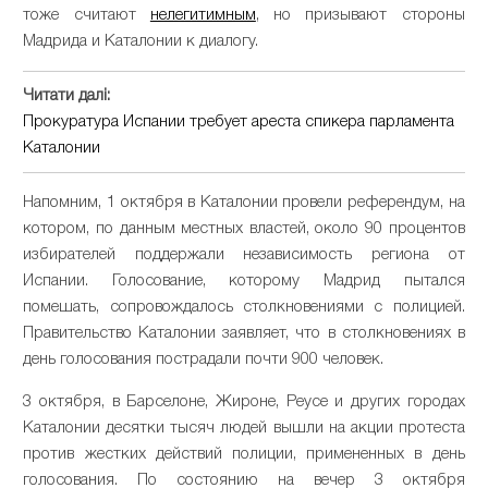
тоже считают
нелегитимным
, но призывают стороны
Мадрида и Каталонии к диалогу.
Читати далі:
Прокуратура Испании требует ареста спикера парламента
Каталонии
Напомним, 1 октября в Каталонии провели референдум, на
котором, по данным местных властей, около 90 процентов
избирателей поддержали независимость региона от
Испании. Голосование, которому Мадрид пытался
помешать, сопровождалось столкновениями с полицией.
Правительство Каталонии заявляет, что в столкновениях в
день голосования пострадали почти 900 человек.
3 октября, в Барселоне, Жироне, Реусе и других городах
Каталонии десятки тысяч людей вышли на акции протеста
против жестких действий полиции, примененных в день
голосования. По состоянию на вечер 3 октября