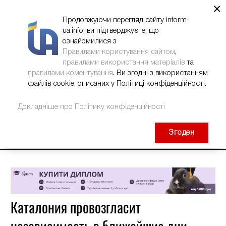
×
НОВИНИ
РЕКЛАМА
INFORM-UA
КОНТАКТИ
Продовжуючи перегляд сайту inform-
ua.info, ви підтверджуєте, що
ознайомилися з
Правилами користування сайтом
,
правилами використання матеріалів
та
правилами коментування
. Ви згодні з використанням
файлів cookie, описаних у Політиці конфіденційності.
Докладніше про Політику конфіденційності
Згоден
Каталония провозгласит