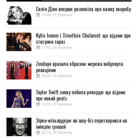
Селін Діон вперше розповіла про важку хворобу
15:46, 31 Березня
Kylie Jenner і Timothée Chalamet: що відомо про
стосунки зараз
17:50, 30 Березня
Zendaya вразила образом: мережа вибухнула
реакціями
16:55, 30 Березня
Taylor Swift знову побила рекорди: що відомо
про новий реліз
16:55, 27 Березня
Зірки-мільярдери: як шоу-біз перетворився на
імперію грошей
23:15, 25 Березня