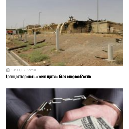
19:00, 07 Квітня
Іранці створюють «живі щити» біля енергооб’єктів