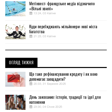
Метінвест: французьке медіа відзначило
«Вільні хвилі»
13:24, 03 Квітня
Куди переїжджають мільйонери: нові міста
багатства
21:23, 03 Квітня
ОГЛЯД ТИЖНЯ
Що таке рефінансування кредиту і як воно
допомагає заощадити?
20:33, 31 Березня 2025
День закоханих: історія, традиції та ідеї для
натхнення
23:30, 04 Січня 2025