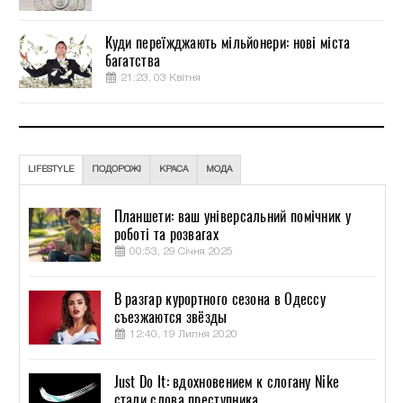
Куди переїжджають мільйонери: нові міста
багатства
21:23, 03 Квітня
LIFESTYLE
ПОДОРОЖІ
КРАСА
МОДА
Планшети: ваш універсальний помічник у
роботі та розвагах
00:53, 29 Січня 2025
В разгар курортного сезона в Одессу
съезжаются звёзды
12:40, 19 Липня 2020
Just Do It: вдохновением к слогану Nike
стали слова преступника