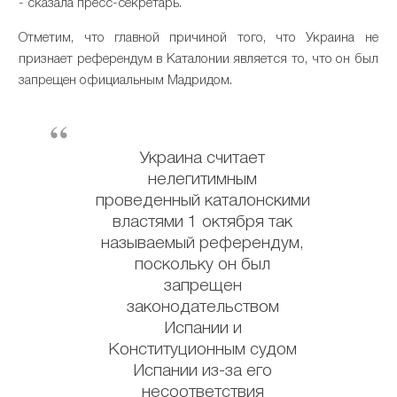
- сказала пресс-секретарь.
Отметим, что главной причиной того, что Украина не
признает референдум в Каталонии является то, что он был
запрещен официальным Мадридом.
Украина считает
нелегитимным
проведенный каталонскими
властями 1 октября так
называемый референдум,
поскольку он был
запрещен
законодательством
Испании и
Конституционным судом
Испании из-за его
несоответствия