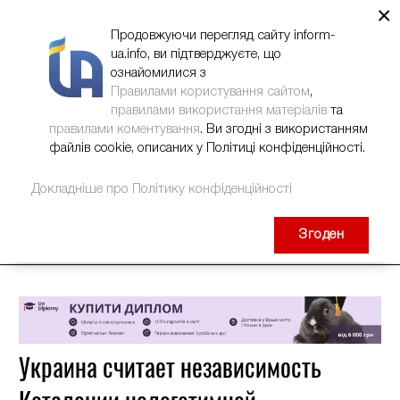
×
НОВИНИ
РЕКЛАМА
INFORM-UA
КОНТАКТИ
Продовжуючи перегляд сайту inform-
ua.info, ви підтверджуєте, що
ознайомилися з
Правилами користування сайтом
,
правилами використання матеріалів
та
правилами коментування
. Ви згодні з використанням
файлів cookie, описаних у Політиці конфіденційності.
Докладніше про Політику конфіденційності
Згоден
Украина считает независимость