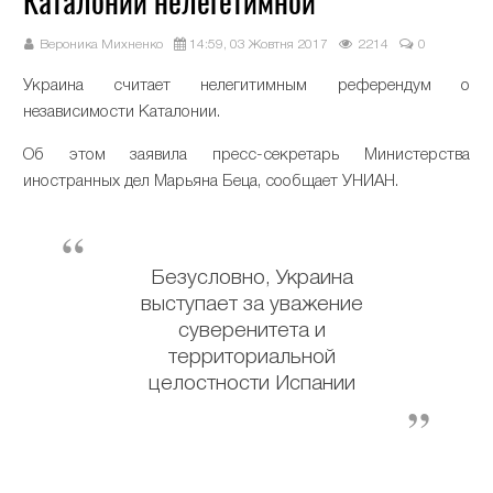
Каталонии нелегетимной
Вероника Михненко
14:59, 03 Жовтня 2017
2214
0
Украина считает нелегитимным референдум о
независимости Каталонии.
Об этом заявила пресс-секретарь Министерства
иностранных дел Марьяна Беца, сообщает УНИАН.
Безусловно, Украина
выступает за уважение
суверенитета и
территориальной
целостности Испании