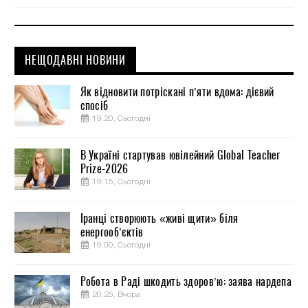
НЕЩОДАВНІ НОВИНИ
Як відновити потріскані п’яти вдома: дієвий
спосіб
19:20, Сьогодні
В Україні стартував ювілейний Global Teacher
Prize-2026
19:15, Сьогодні
Іранці створюють «живі щити» біля
енергооб’єктів
19:00, Сьогодні
Робота в Раді шкодить здоров’ю: заява нардепа
20:25, Вчора