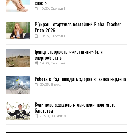
спосіб
19:20, Сьогодні
В Україні стартував ювілейний Global Teacher
Prize-2026
19:15, Сьогодні
Іранці створюють «живі щити» біля
енергооб’єктів
19:00, Сьогодні
Робота в Раді шкодить здоров’ю: заява нардепа
20:25, Вчора
Куди переїжджають мільйонери: нові міста
багатства
21:23, 03 Квітня