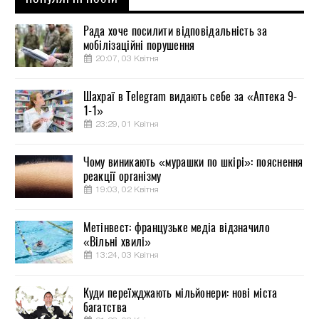
Рада хоче посилити відповідальність за
мобілізаційні порушення
20:07, 03 Квітня
Шахраї в Telegram видають себе за «Аптека 9-
1-1»
23:29, 01 Квітня
Чому виникають «мурашки по шкірі»: пояснення
реакції організму
19:03, 02 Квітня
Метінвест: французьке медіа відзначило
«Вільні хвилі»
13:24, 03 Квітня
Куди переїжджають мільйонери: нові міста
багатства