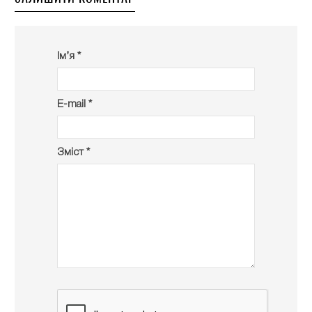
Ім’я *
E-mail *
Зміст *