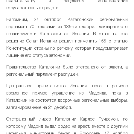
правительству и нецелевом использовании
государственных средств.
Напомним, 27 октября Каталонский региональный
парламент 70 голосами из 135-ти одобрил декларацию о
независимости Каталонии от Испании. В ответ на это
решение Сенат Испании решил применить 155-ю статью
Конституции страны по региону, которая предусматривает
лишение его статуса автономии.
Правительство Каталонии было отстранено от власти, а
региональный парламент распущен.
Центральное правительство Испании ввело в регионе
временное прямое управление из Мадрида, пока в
Каталонии не состоятся досрочные региональные выборы,
запланированные на 21 декабря.
Отстраненный лидер Каталонии Карлес Пучдемон, по
которому Мадрид выдал ордер на арест, вместе с другими
четырьмя министрами бежал в Брюссель. 17 ноября