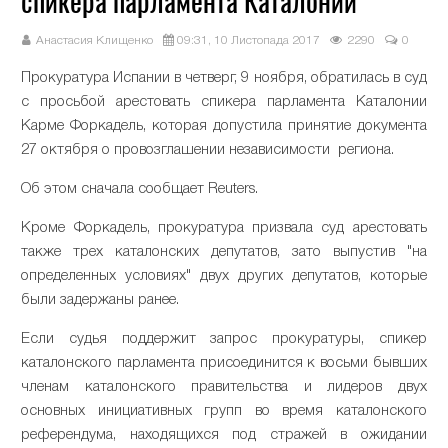
спикера парламента Каталонии
Анастасия Клищенко
09:31, 10 Листопада 2017
2290
0
Прокуратура Испании в четверг, 9 ноября, обратилась в суд
с просьбой арестовать спикера парламента Каталонии
Карме Форкадель, которая допустила принятие документа
27 октября о провозглашении независимости региона.
Об этом сначала сообщает Reuters.
Кроме Форкадель, прокуратура призвала суд арестовать
также трех каталонских депутатов, зато выпустив "на
определенных условиях" двух других депутатов, которые
были задержаны ранее.
Если судья поддержит запрос прокуратуры, спикер
каталонского парламента присоединится к восьми бывших
членам каталонского правительства и лидеров двух
основных инициативных групп во время каталонского
референдума, находящихся под стражей в ожидании