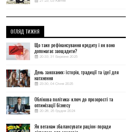
21:23, 03 Квітня
ОГЛЯД ТИЖНЯ
Що таке рефінансування кредиту і як воно
допомагає заощадити?
20:33, 31 Березня 2025
День закоханих: історія, традиції та ідеї для
натхнення
23:30, 04 Січня 2025
Облікова політика: ключ до прозорості та
оптимізації бізнесу
20:28, 25 Грудня 2024
Як веганам збалансувати раціон: поради