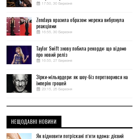
17:50, 30 Березня
Zendaya вразила образом: мережа вибухнула
реакціями
16:55, 30 Березня
Taylor Swift знову побила рекорди: що відомо
про новий реліз
16:55, 27 Березня
Зірки-мільярдери: як шоу-біз перетворився на
імперію грошей
23:15, 25 Березня
НЕЩОДАВНІ НОВИНИ
Як відновити потріскані п’яти вдома: дієвий