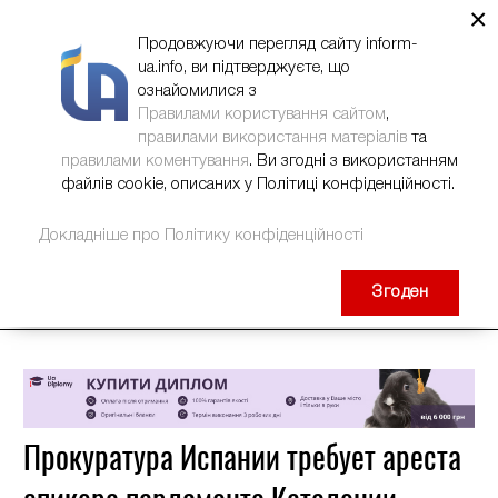
×
НОВИНИ
РЕКЛАМА
INFORM-UA
КОНТАКТИ
Продовжуючи перегляд сайту inform-
ua.info, ви підтверджуєте, що
ознайомилися з
Правилами користування сайтом
,
правилами використання матеріалів
та
правилами коментування
. Ви згодні з використанням
файлів cookie, описаних у Політиці конфіденційності.
Докладніше про Політику конфіденційності
Згоден
Прокуратура Испании требует ареста