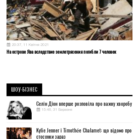
20:37, 11 Квітня 2021
На острове Ява вследствие землетрясения погибли 7 человек
ШОУ-БІЗНЕС
Селін Діон вперше розповіла про важку хворобу
15:46, 31 Березня
Kylie Jenner і Timothée Chalamet: що відомо про
стосунки зараз