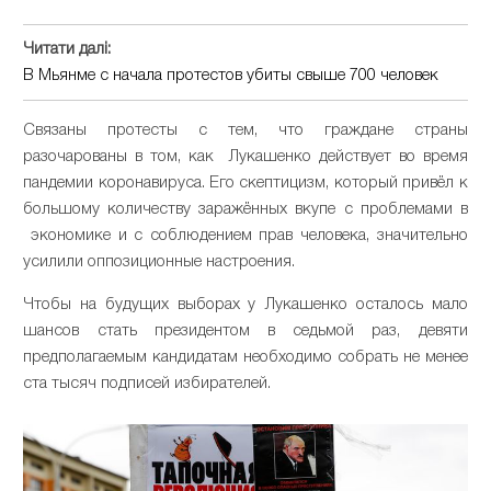
Читати далі:
В Мьянме с начала протестов убиты свыше 700 человек
Связаны протесты с тем, что граждане страны
разочарованы в том, как Лукашенко действует во время
пандемии коронавируса. Его скептицизм, который привёл к
большому количеству заражённых вкупе с проблемами в
экономике и с соблюдением прав человека, значительно
усилили оппозиционные настроения.
Чтобы на будущих выборах у Лукашенко осталось мало
шансов стать президентом в седьмой раз, девяти
предполагаемым кандидатам необходимо собрать не менее
ста тысяч подписей избирателей.