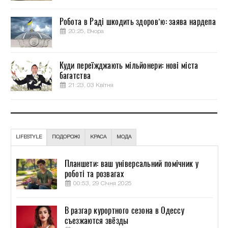
Робота в Раді шкодить здоров’ю: заява нардепа
20:25, Вчора
Куди переїжджають мільйонери: нові міста
багатства
21:23, 03 Квітня
LIFESTYLE
ПОДОРОЖІ
КРАСА
МОДА
Планшети: ваш універсальний помічник у
роботі та розвагах
00:53, 29 Січня 2025
В разгар курортного сезона в Одессу
съезжаются звёзды