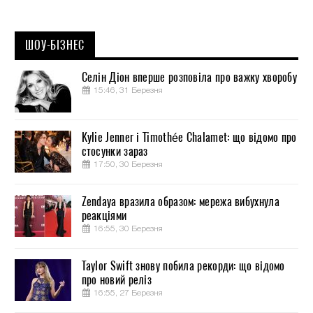
ШОУ-БІЗНЕС
Селін Діон вперше розповіла про важку хворобу
15:46, 31 Березня
Kylie Jenner і Timothée Chalamet: що відомо про
стосунки зараз
17:50, 30 Березня
Zendaya вразила образом: мережа вибухнула
реакціями
16:55, 30 Березня
Taylor Swift знову побила рекорди: що відомо
про новий реліз
16:55, 27 Березня