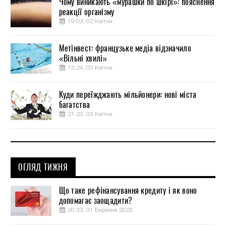
Чому виникають «мурашки по шкірі»: пояснення
реакції організму
19:03, 02 Квітня
Метінвест: французьке медіа відзначило
«Вільні хвилі»
13:24, 03 Квітня
Куди переїжджають мільйонери: нові міста
багатства
21:23, 03 Квітня
ОГЛЯД ТИЖНЯ
Що таке рефінансування кредиту і як воно
допомагає заощадити?
20:33, 31 Березня 2025