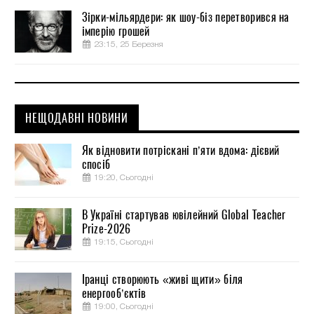
Зірки-мільярдери: як шоу-біз перетворився на
імперію грошей
23:15, 25 Березня
НЕЩОДАВНІ НОВИНИ
Як відновити потріскані п’яти вдома: дієвий
спосіб
19:20, Сьогодні
В Україні стартував ювілейний Global Teacher
Prize-2026
19:15, Сьогодні
Іранці створюють «живі щити» біля
енергооб’єктів
19:00, Сьогодні