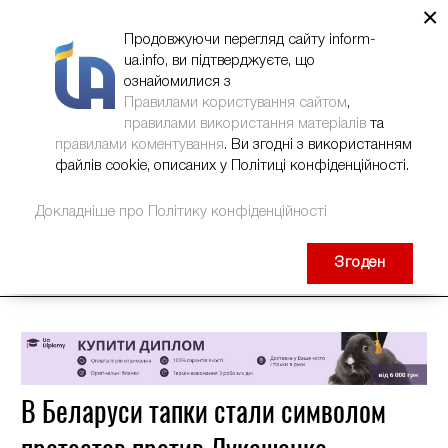
×
НОВИНИ
РЕКЛАМА
INFORM-UA
КОНТАКТИ
Продовжуючи перегляд сайту inform-
ua.info, ви підтверджуєте, що
ознайомилися з
Правилами користування сайтом
,
правилами використання матеріалів
та
правилами коментування
. Ви згодні з використанням
файлів cookie, описаних у Політиці конфіденційності.
Докладніше про Політику конфіденційності
Згоден
В Беларуси тапки стали символом