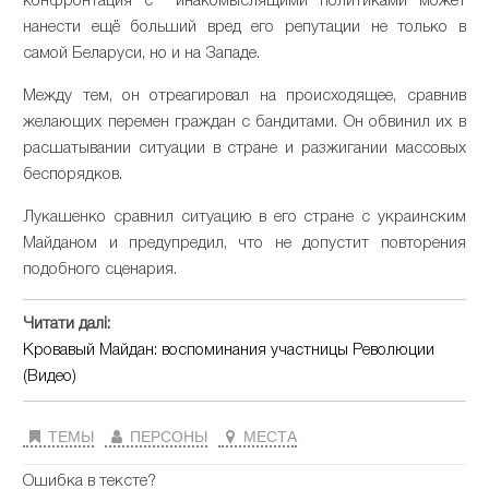
конфронтация с инакомыслящими политиками может
нанести ещё больший вред его репутации не только в
самой Беларуси, но и на Западе.
Между тем, он отреагировал на происходящее, сравнив
желающих перемен граждан с бандитами. Он обвинил их в
расшатывании ситуации в стране и разжигании массовых
беспорядков.
Лукашенко сравнил ситуацию в его стране с украинским
Майданом и предупредил, что не допустит повторения
подобного сценария.
Читати далі:
Кровавый Майдан: воспоминания участницы Революции
(Видео)
ТЕМЫ
ПЕРСОНЫ
МЕСТА
Ошибка в тексте?