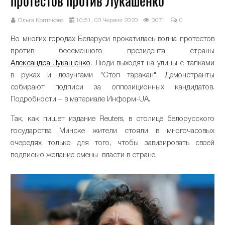
протестов против Лукашенко
Ольга Коптякова
10:51, 03 Червня 2020
3071
0
Во многих городах Беларуси прокатилась волна протестов
против бессменного президента страны
Александра Лукашенко
. Люди выходят на улицы с тапками
в руках и лозунгами "Стоп таракан". Демонстранты
собирают подписи за оппозиционных кандидатов.
Подробности – в материале Информ-UA.
Так, как пишет издание Reuters, в столице белорусского
государства Минске жители стояли в многочасовых
очередях только для того, чтобы завизировать своей
подписью желание смены власти в стране.