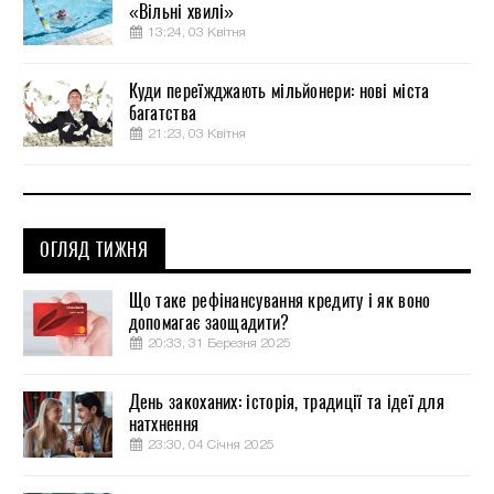
«Вільні хвилі»
13:24, 03 Квітня
Куди переїжджають мільйонери: нові міста
багатства
21:23, 03 Квітня
ОГЛЯД ТИЖНЯ
Що таке рефінансування кредиту і як воно
допомагає заощадити?
20:33, 31 Березня 2025
День закоханих: історія, традиції та ідеї для
натхнення
23:30, 04 Січня 2025