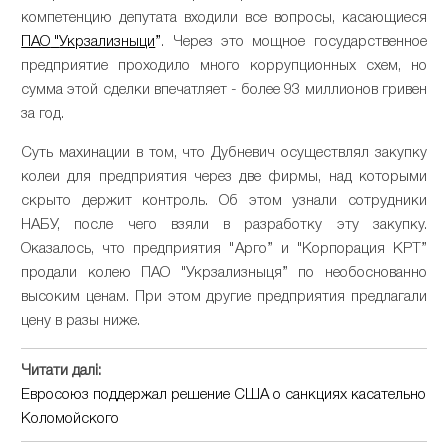
компетенцию
депутата
входили
все
вопросы
,
касающиеся
ПАО
"
Укрзализныци
”
.
Через
это
мощное
государственное
предприятие
проходило
много
коррупционных
схем
,
но
сумма
этой
сделки
впечатляет
-
более
93
миллионов
гривен
за
год
.
Суть
махинации
в
том
,
что
Дубневич
осуществлял
закупку
колеи
для
предприятия
через
две
фирмы
,
над
которыми
скрыто
держит
контроль
.
Об
этом
узнали
сотрудники
НАБУ
,
после
чего
взяли
в
разработку
эту
закупку
.
Оказалось
,
что
предприятия
"
Арго
”
и
"
Корпорация
КРТ
”
продали
колею
ПАО
"
Укрзализныця
” по
необоснованно
высоким
ценам
.
При
этом
другие
предприятия
предлагали
цену
в
разы
ниже
.
Читати далі:
Евросоюз поддержал решение США о санкциях касательно
Коломойского