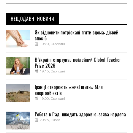
НЕЩОДАВНІ НОВИНИ
Як відновити потріскані п’яти вдома: дієвий
спосіб
19:20, Сьогодні
В Україні стартував ювілейний Global Teacher
Prize-2026
19:15, Сьогодні
Іранці створюють «живі щити» біля
енергооб’єктів
19:00, Сьогодні
Робота в Раді шкодить здоров’ю: заява нардепа
20:25, Вчора