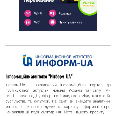
Інформаційне агентство "Информ-UA"
Інформ-UA — незалежний інформаційний портал, де
публікуються актуальні новини України та світу. Ми
висвітлюємо події у сфері політики, економіки, технологій,
суспільства та культури. На сайті ви знайдете аналітичні
матеріали, експертні думки та корисну інформацію про
найважливіші події сьогодення. Мета нашого проєкту —