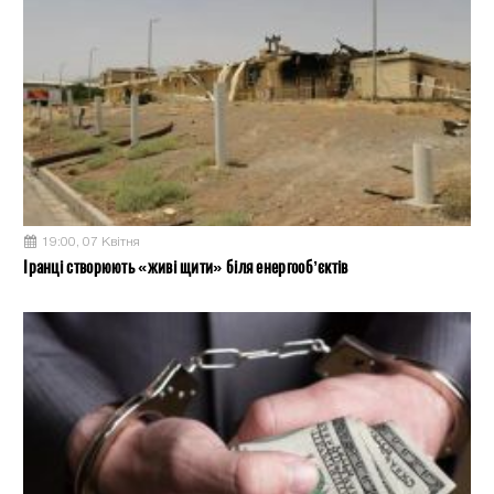
19:00, 07 Квітня
Іранці створюють «живі щити» біля енергооб’єктів