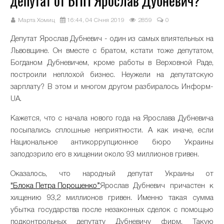
депутат от БПП Ярослав Дубневич?
Марта Хомиц
16:44, 04 Січня 2019
2859
0
Депутат
Ярослав
Дубневич
-
один
из
самых
влиятельных
на
Львовщине
.
Он
вместе
с
братом
,
кстати
тоже
депутатом
,
Богданом
Дубневичем
,
кроме
работы
в
Верховной
Раде
,
построили
неплохой
бизнес
.
Неужели
на
депутатскую
зарплату
?
В
этом
и
многом
другом
разбиралось
Информ
-
UA
.
Кажется
,
что
с
начала
нового
года
на
Ярослава
Дубневича
посыпались
сплошные
неприятности
.
А
как
иначе
,
если
Национальное
антикоррупционное
бюро
Украины
заподозрило
его
в
хищении
около
93
миллионов
гривен
.
Оказалось
,
что
народный
депутат
Украины
от
"
Блока
Петра
Порошенко
”
Ярослав
Дубневич
причастен
к
хищению
93
,
2
миллионов
гривен
.
Именно
такая
сумма
убытка
государства
после
незаконных
сделок
с
помощью
подконтрольных
депутату
Дубневичу
фирм
.
Такую