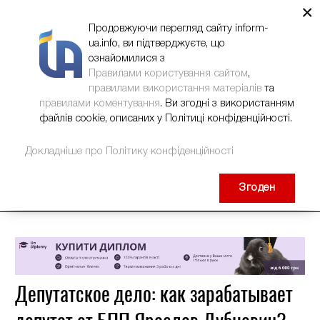
×
НОВИНИ
РЕКЛАМА
INFORM-UA
КОНТАКТИ
Продовжуючи перегляд сайту inform-
ua.info, ви підтверджуєте, що
ознайомилися з
Правилами користування сайтом
,
правилами використання матеріалів
та
правилами коментування
. Ви згодні з використанням
файлів cookie, описаних у Політиці конфіденційності.
Докладніше про Політику конфіденційності
Згоден
Депутатское дело: как зарабатывает