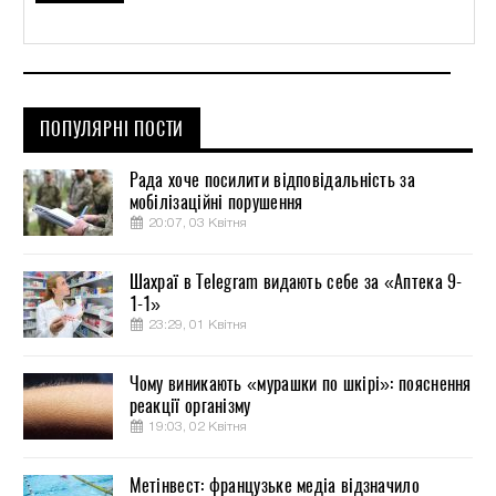
ПОПУЛЯРНІ ПОСТИ
Рада хоче посилити відповідальність за
мобілізаційні порушення
20:07, 03 Квітня
Шахраї в Telegram видають себе за «Аптека 9-
1-1»
23:29, 01 Квітня
Чому виникають «мурашки по шкірі»: пояснення
реакції організму
19:03, 02 Квітня
Метінвест: французьке медіа відзначило