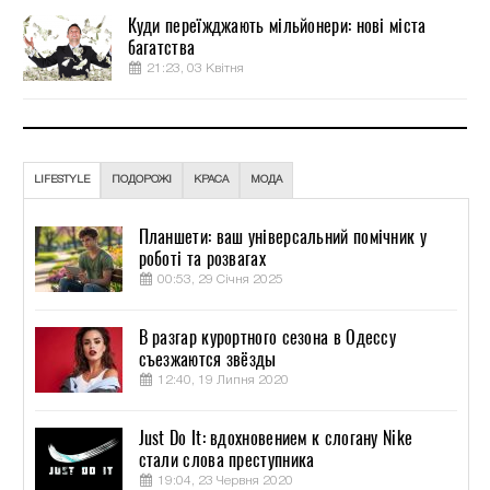
Куди переїжджають мільйонери: нові міста
багатства
21:23, 03 Квітня
LIFESTYLE
ПОДОРОЖІ
КРАСА
МОДА
Планшети: ваш універсальний помічник у
роботі та розвагах
00:53, 29 Січня 2025
В разгар курортного сезона в Одессу
съезжаются звёзды
12:40, 19 Липня 2020
Just Do It: вдохновением к слогану Nike
стали слова преступника
19:04, 23 Червня 2020