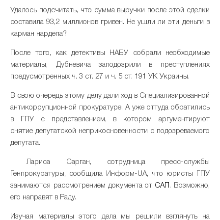
Удалось
подсчитать
,
что
сумма
выручки
после
этой
сделки
составила
93
,
2
миллионов
гривен
.
Не
ушли
ли
эти
деньги
в
карман
нардепа
?
После
того
,
как
детективы
НАБУ
собрали
необходимые
материалы
,
Дубневича
заподозрили
в
преступлениях
предусмотренных
ч
.
3
ст
.
27
и
ч
.
5
ст
.
191
УК
Украины
.
В
свою
очередь
этому
делу
дали
ход
в
Специализированной
антикоррупционной прокуратуре
.
А
уже
оттуда
обратились
в ГПУ с
представлением,
в
котором
аргументируют
снятие
депутатской
неприкосновенности
с
подозреваемого
депутата
.
Лариса
Сарган, сотрудница пресс-службы
Генпрокуратуры,
сообщила
Информ
-
UA
,
что
юристы
ГПУ
занимаются
рассмотрением
документа
от
САП
. Возможно,
его направят в Раду
.
Изучая
материалы
этого
дела
мы
решили
взглянуть
на