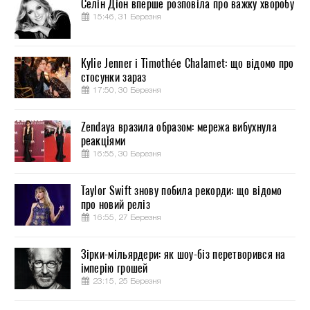
Селін Діон вперше розповіла про важку хворобу
15:46, 31 Березня
Kylie Jenner і Timothée Chalamet: що відомо про
стосунки зараз
17:50, 30 Березня
Zendaya вразила образом: мережа вибухнула
реакціями
16:55, 30 Березня
Taylor Swift знову побила рекорди: що відомо
про новий реліз
16:55, 27 Березня
Зірки-мільярдери: як шоу-біз перетворився на
імперію грошей
23:15, 25 Березня