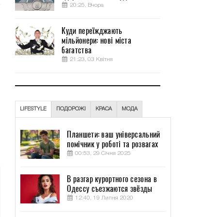
20:25, Вчора
Куди переїжджають
мільйонери: нові міста
багатства
21:23, 03 Квітня
LIFESTYLE
ПОДОРОЖІ
КРАСА
МОДА
Планшети: ваш універсальний
помічник у роботі та розвагах
00:53, 29 Січня 2025
В разгар курортного сезона в
Одессу съезжаются звёзды
12:40, 19 Липня 2020