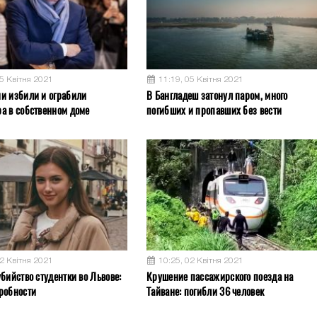
05 Квітня 2021
11:19, 05 Квітня 2021
и избили и ограбили
В Бангладеш затонул паром, много
а в собственном доме
погибших и пропавших без вести
02 Квітня 2021
10:25, 02 Квітня 2021
бийство студентки во Львове:
Крушение пассажирского поезда на
робности
Тайване: погибли 36 человек