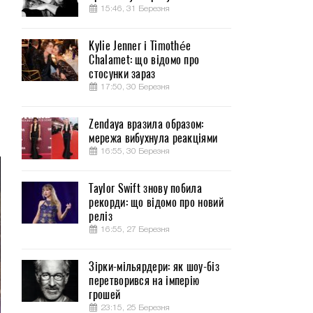
15:46, 31 Березня
Kylie Jenner і Timothée
Chalamet: що відомо про
,
стосунки зараз
17:50, 30 Березня
м
Zendaya вразила образом:
мережа вибухнула реакціями
16:55, 30 Березня
Taylor Swift знову побила
рекорди: що відомо про новий
реліз
16:55, 27 Березня
Зірки-мільярдери: як шоу-біз
перетворився на імперію
грошей
23:15, 25 Березня