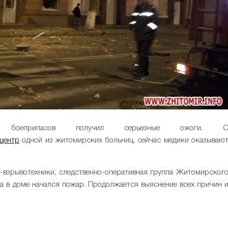
 боеприпасов получил серьезные ожоги. 
 центр
одной из житомирских больниц, сейчас медики оказываю
-взрывотехники, следственно-оперативная группа Житомирског
ва в доме начался пожар. Продолжается выяснение всех причин 