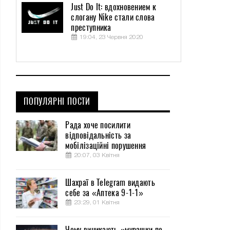
Just Do It: вдохновением к
слогану Nike стали слова
преступника
19:04, 23 Червня 2020
ПОПУЛЯРНІ ПОСТИ
Рада хоче посилити
відповідальність за
мобілізаційні порушення
20:07, 03 Квітня
Шахраї в Telegram видають
себе за «Аптека 9-1-1»
23:29, 01 Квітня
Чому виникають «мурашки по