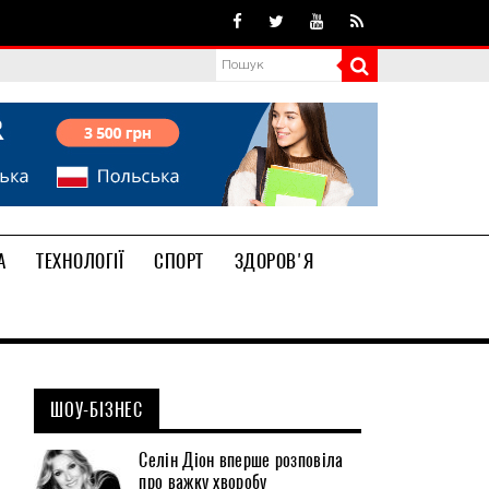
А
ТЕХНОЛОГІЇ
СПОРТ
ЗДОРОВ'Я
ШОУ-БІЗНЕС
Селін Діон вперше розповіла
про важку хворобу