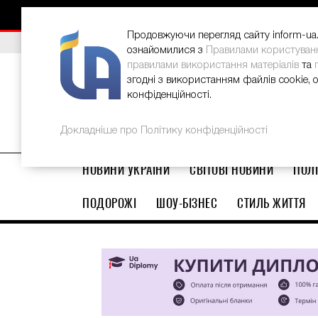
НОВИНИ
РЕКЛАМА
INFORM-UA
КОНТАКТИ
Продовжуючи перегляд сайту inform-ua.i
ВИБІР РЕДАКЦІЇ
В Україні стартував ювілейний Glo
ознайомилися з
Правилами користуван
правилами використання матеріалів
та
згодні з використанням файлів cookie, 
конфіденційності.
Докладніше про Політику конфіденційності
НОВИНИ УКРАЇНИ
СВІТОВІ НОВИНИ
ПОЛІ
ПОДОРОЖІ
ШОУ-БІЗНЕС
СТИЛЬ ЖИТТЯ