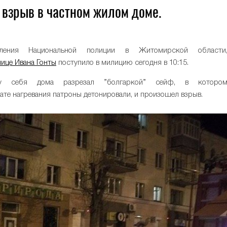
взрыв в частном жилом доме.
ления Национальной полиции в Житомирской области
лице Ивана Гонты
поступило в милицию сегодня в 10:15.
у себя дома разрезал ”болгаркой” сейф, в которо
ьтате нагревания патроны детонировали, и произошел взрыв.