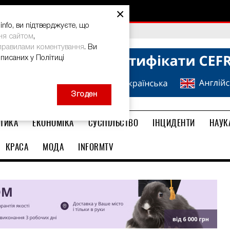
×
nfo, ви підтверджуєте, що
bal Teacher Prize-2026
ня сайтом
,
правилами коментування
. Ви
описаних у Політиці
Згоден
ТИКА
ЕКОНОМІКА
СУСПІЛЬСТВО
ІНЦИДЕНТИ
НАУК
КРАСА
МОДА
INFORMTV