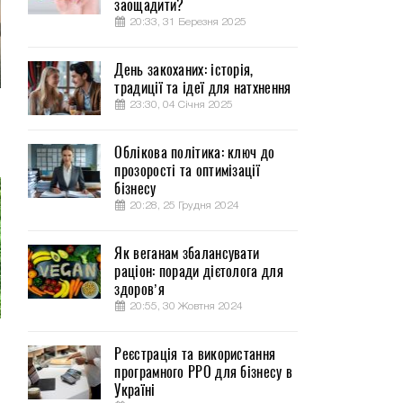
заощадити?
20:33, 31 Березня 2025
День закоханих: історія,
традиції та ідеї для натхнення
23:30, 04 Січня 2025
Облікова політика: ключ до
прозорості та оптимізації
бізнесу
20:28, 25 Грудня 2024
Як веганам збалансувати
раціон: поради дієтолога для
здоров’я
20:55, 30 Жовтня 2024
Реєстрація та використання
програмного РРО для бізнесу в
Україні