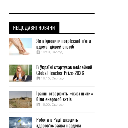
НЕЩОДАВНІ НОВИНИ
Як відновити потріскані п’яти
вдома: дієвий спосіб
19:20, Сьогодні
В Україні стартував ювілейний
С
Global Teacher Prize-2026
т
19:15, Сьогодні
Іранці створюють «живі щити»
о
біля енергооб’єктів
и
19:00, Сьогодні
Робота в Раді шкодить
здоров’ю: заява нардепа