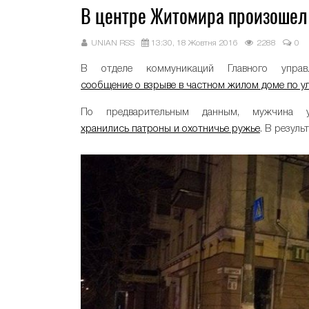
В центре Житомира произошел 
UNIAN RSS
13:30, 18 Жовтня 2016
2288
0
В отделе коммуникаций Главного управ
сообщение о взрыве в частном жилом доме по у
По предварительным данным, мужчина 
хранились патроны и охотничье ружье
. В резул