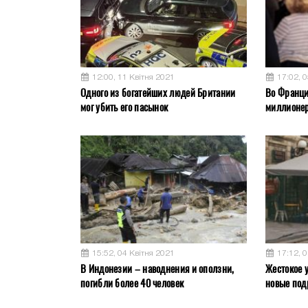
12:00, 11 Квітня 2021
17:02, 
Одного из богатейших людей Британии
Во Франци
мог убить его пасынок
миллионер
15:52, 04 Квітня 2021
17:12, 
В Индонезии – наводнения и оползни,
Жестокое у
погибли более 40 человек
новые под