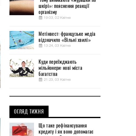
шкірі»: пояснення реакції
організму
19:03, 02 Квітня
Метінвест: французьке медіа
відзначило «Вільні хвилі»
13:24, 03 Квітня
Куди переїжджають
мільйонери: нові міста
багатства
21:23, 03 Квітня
ОГЛЯД ТИЖНЯ
Що таке рефінансування
кредиту і як воно допомагає