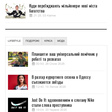
Куди переїжджають мільйонери: нові міста
багатства
21:23, 03 Квітня
LIFESTYLE
ПОДОРОЖІ
КРАСА
МОДА
Планшети: ваш універсальний помічник у
роботі та розвагах
00:53, 29 Січня 2025
В разгар курортного сезона в Одессу
съезжаются звёзды
12:40, 19 Липня 2020
Just Do It: вдохновением к слогану Nike
стали слова преступника
19:04, 23 Червня 2020