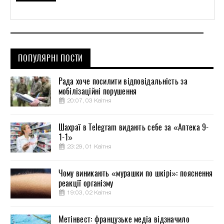
ПОПУЛЯРНІ ПОСТИ
Рада хоче посилити відповідальність за
мобілізаційні порушення
20:07, 03 Квітня
Шахраї в Telegram видають себе за «Аптека 9-
1-1»
23:29, 01 Квітня
Чому виникають «мурашки по шкірі»: пояснення
реакції організму
19:03, 02 Квітня
Метінвест: французьке медіа відзначило