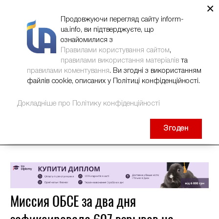
×
НОВИНИ
РЕКЛАМА
INFORM-UA
КОНТАКТИ
Продовжуючи перегляд сайту inform-
ua.info, ви підтверджуєте, що
ознайомилися з
Правилами користування сайтом
,
правилами використання матеріалів
та
правилами коментування
. Ви згодні з використанням
файлів cookie, описаних у Політиці конфіденційності.
Докладніше про Політику конфіденційності
Згоден
Миссия ОБСЕ за два дня