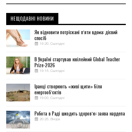
НЕЩОДАВНІ НОВИНИ
Як відновити потріскані п’яти вдома: дієвий
спосіб
19:20, Сьогодні
В Україні стартував ювілейний Global Teacher
Prize-2026
19:15, Сьогодні
Іранці створюють «живі щити» біля
енергооб’єктів
19:00, Сьогодні
Робота в Раді шкодить здоров’ю: заява нардепа
20:25, Вчора