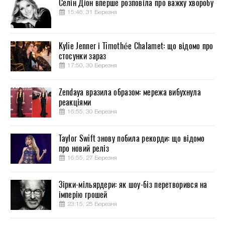
Селін Діон вперше розповіла про важку хворобу
15:46, 31 Березня
Kylie Jenner і Timothée Chalamet: що відомо про
стосунки зараз
17:50, 30 Березня
Zendaya вразила образом: мережа вибухнула
реакціями
16:55, 30 Березня
Taylor Swift знову побила рекорди: що відомо
про новий реліз
16:55, 27 Березня
Зірки-мільярдери: як шоу-біз перетворився на
імперію грошей
23:15, 25 Березня