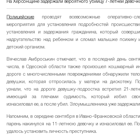
На Херсонщине задержали вероятного убийцу 7-летней девочк
Полицейские
проводят всевозможные оперативно-сле
мероприятия для установления подробностей происшестви
установления и задержания гражданина, который соверш
надругательство над ребенком и сломал малышке психику 
детский организм.
Вячеслав Амброськин отмечает, что в последний день сентя
числа, в Одесской области также произошел кошмарный ин
дороге с многочисленными повреждениями обнаружили тело
девушки, которая отпросилась у матери на дискотеку. П
узнали, что на дороге девушку-подростка встретил 21-летн
имеющий за плечами судимость, который избил сво
изнасиловал ее, а после убил. Злоумышленника уже задержали
Напомним, в середине сентября в Ивано-Франковской области
парень накинулся на 11-летнюю девочку и изнасиловал ее. П
удалось установить личность преступника.