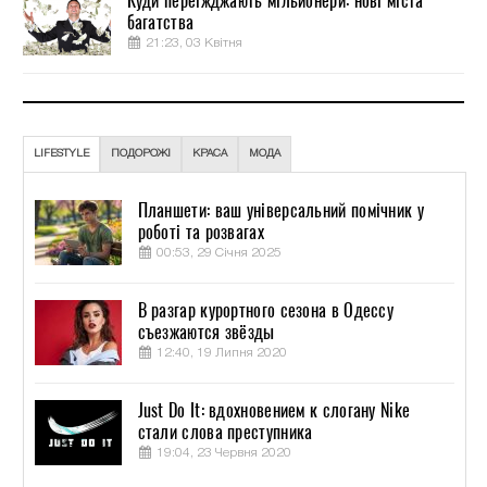
Куди переїжджають мільйонери: нові міста
багатства
21:23, 03 Квітня
LIFESTYLE
ПОДОРОЖІ
КРАСА
МОДА
Планшети: ваш універсальний помічник у
роботі та розвагах
00:53, 29 Січня 2025
В разгар курортного сезона в Одессу
съезжаются звёзды
12:40, 19 Липня 2020
Just Do It: вдохновением к слогану Nike
стали слова преступника
19:04, 23 Червня 2020