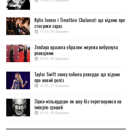
15:46, 31 Березня
Kylie Jenner і Timothée Chalamet: що відомо про
стосунки зараз
17:50, 30 Березня
Zendaya вразила образом: мережа вибухнула
реакціями
16:55, 30 Березня
Taylor Swift знову побила рекорди: що відомо
про новий реліз
16:55, 27 Березня
Зірки-мільярдери: як шоу-біз перетворився на
імперію грошей
23:15, 25 Березня