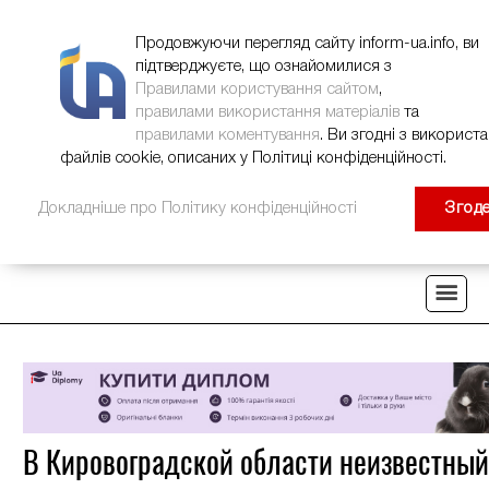
НОВИНИ
РЕКЛАМА
INFORM-UA
КОНТАКТИ
Продовжуючи перегляд сайту inform-ua.info, ви
підтверджуєте, що ознайомилися з
Правилами користування сайтом
,
правилами використання матеріалів
та
правилами коментування
. Ви згодні з використ
файлів cookie, описаних у Політиці конфіденційності.
Докладніше про Політику конфіденційності
Згод
В Кировоградской области неизвестны