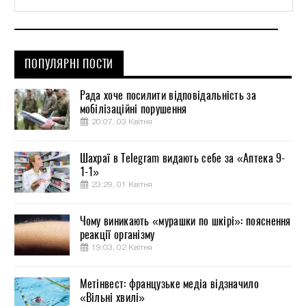
ПОПУЛЯРНІ ПОСТИ
Рада хоче посилити відповідальність за
мобілізаційні порушення
20:07, 03 Квітня
Шахраї в Telegram видають себе за «Аптека 9-
1-1»
23:29, 01 Квітня
Чому виникають «мурашки по шкірі»: пояснення
реакції організму
19:03, 02 Квітня
Метінвест: французьке медіа відзначило
«Вільні хвилі»