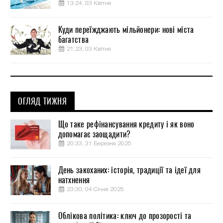
13:24, 03 Квітня
Куди переїжджають мільйонери: нові міста
багатства
21:23, 03 Квітня
ОГЛЯД ТИЖНЯ
Що таке рефінансування кредиту і як воно
допомагає заощадити?
20:33, 31 Березня 2025
День закоханих: історія, традиції та ідеї для
натхнення
23:30, 04 Січня 2025
Облікова політика: ключ до прозорості та