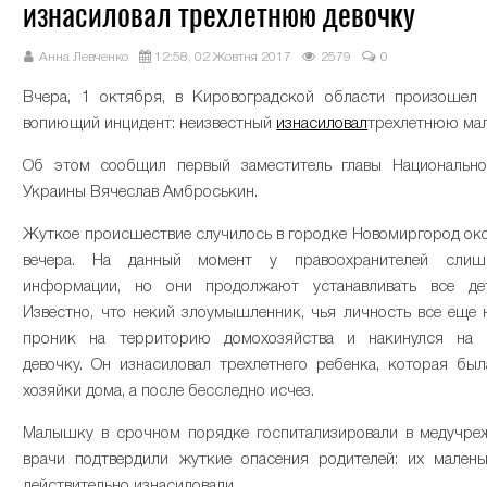
изнасиловал трехлетнюю девочку
Анна Левченко
12:58, 02 Жовтня 2017
2579
0
Вчера, 1 октября, в Кировоградской области произошел
вопиющий инцидент: неизвестный
изнасиловал
трехлетнюю ма
Об этом сообщил первый заместитель главы Национально
Украины Вячеслав Амброськин.
Жуткое происшествие случилось в городке Новомиргород око
вечера. На данный момент у правоохранителей сли
информации, но они продолжают устанавливать все дет
Известно, что некий злоумышленник, чья личность все еще н
проник на территорию домохозяйства и накинулся на 
девочку. Он изнасиловал трехлетнего ребенка, которая бы
хозяйки дома, а после бесследно исчез.
Малышку в срочном порядке госпитализировали в медучреж
врачи подтвердили жуткие опасения родителей: их мален
действительно изнасиловали.