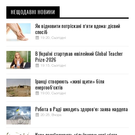
НЕЩОДАВНІ НОВИНИ
Як відновити потріскані п’яти вдома: дієвий
спосіб
19:20, Сьогодні
В Україні стартував ювілейний Global Teacher
Prize-2026
19:15, Сьогодні
Іранці створюють «живі щити» біля
енергооб’єктів
19:00, Сьогодні
Робота в Раді шкодить здоров’ю: заява нардепа
20:25, Вчора