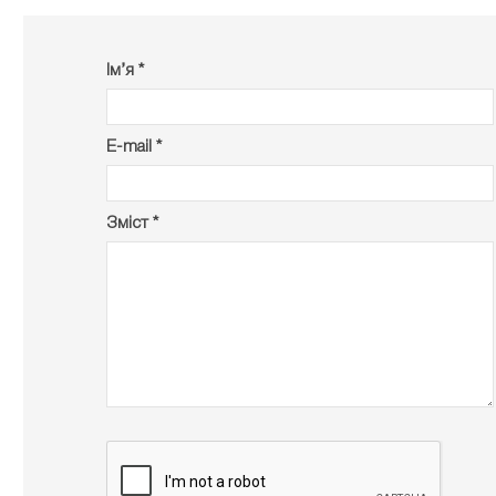
Ім’я *
E-mail *
Зміст *