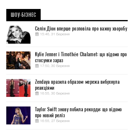
ШОУ-БІЗНЕС
Селін Діон вперше розповіла про важку хворобу
15:46, 31 Березня
Kylie Jenner і Timothée Chalamet: що відомо про
стосунки зараз
17:50, 30 Березня
Zendaya вразила образом: мережа вибухнула
реакціями
16:55, 30 Березня
Taylor Swift знову побила рекорди: що відомо
про новий реліз
16:55, 27 Березня