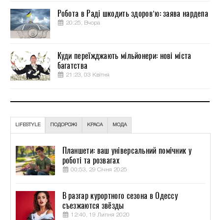
Робота в Раді шкодить здоров’ю: заява нардепа
20:25, Вчора
Куди переїжджають мільйонери: нові міста
багатства
21:23, 03 Квітня
LIFESTYLE
ПОДОРОЖІ
КРАСА
МОДА
Планшети: ваш універсальний помічник у
роботі та розвагах
00:53, 29 Січня 2025
В разгар курортного сезона в Одессу
съезжаются звёзды
12:40, 19 Липня 2020