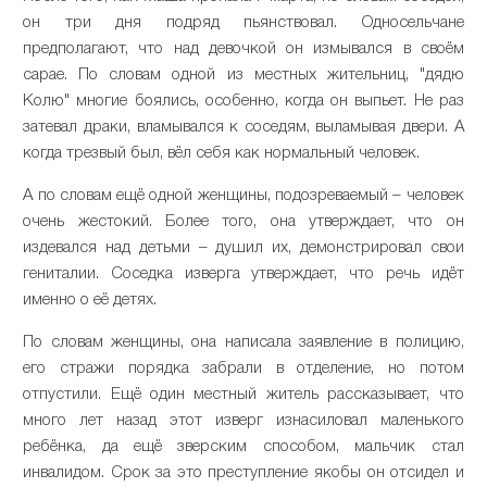
он три дня подряд пьянствовал. Односельчане
предполагают, что над девочкой он измывался в своём
сарае. По словам одной из местных жительниц, "дядю
Колю" многие боялись, особенно, когда он выпьет. Не раз
затевал драки, вламывался к соседям, выламывая двери. А
когда трезвый был, вёл себя как нормальный человек.
А по словам ещё одной женщины, подозреваемый – человек
очень жестокий. Более того, она утверждает, что он
издевался над детьми – душил их, демонстрировал свои
гениталии. Соседка изверга утверждает, что речь идёт
именно о её детях.
По словам женщины, она написала заявление в полицию,
его стражи порядка забрали в отделение, но потом
отпустили. Ещё один местный житель рассказывает, что
много лет назад этот изверг изнасиловал маленького
ребёнка, да ещё зверским способом, мальчик стал
инвалидом. Срок за это преступление якобы он отсидел и