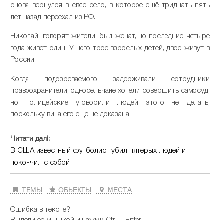
снова вернулся в своё село, в которое ещё тридцать пять
лет назад переехал из РФ.
Николай, говорят жители, был женат, но последние четыре
года живёт один. У него трое взрослых детей, двое живут в
России.
Когда подозреваемого задерживали сотрудники
правоохранители, односельчане хотели совершить самосуд,
но полицейские уговорили людей этого не делать,
поскольку вина его ещё не доказана.
Читати далі:
В США известный футболист убил пятерых людей и
покончил с собой
ТЕМЫ
ОБЬЕКТЫ
МЕСТА
Ошибка в тексте?
Выдели ее мышкой и нажми Ctrl + Enter