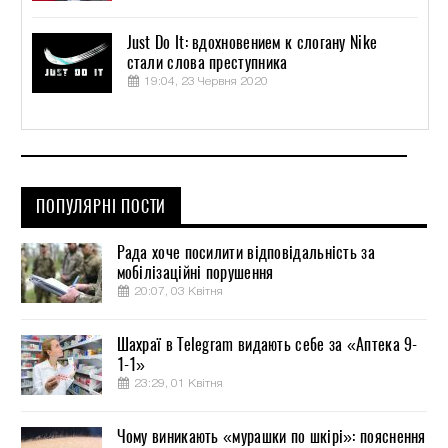
Just Do It: вдохновением к слогану Nike
стали слова преступника
19:04, 23 Червня 2020
ПОПУЛЯРНІ ПОСТИ
Рада хоче посилити відповідальність за
мобілізаційні порушення
20:07, 03 Квітня
Шахраї в Telegram видають себе за «Аптека 9-
1-1»
23:29, 01 Квітня
Чому виникають «мурашки по шкірі»: пояснення