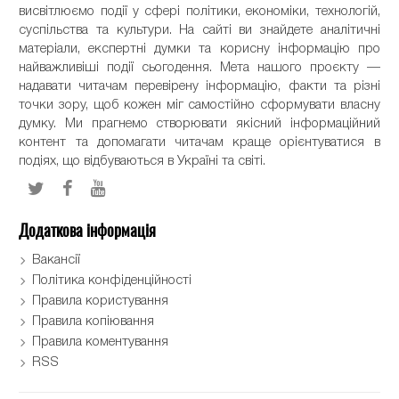
висвітлюємо події у сфері політики, економіки, технологій,
суспільства та культури. На сайті ви знайдете аналітичні
матеріали, експертні думки та корисну інформацію про
найважливіші події сьогодення. Мета нашого проєкту —
надавати читачам перевірену інформацію, факти та різні
точки зору, щоб кожен міг самостійно сформувати власну
думку. Ми прагнемо створювати якісний інформаційний
контент та допомагати читачам краще орієнтуватися в
подіях, що відбуваються в Україні та світі.
Додаткова інформація
Вакансії
Політика конфіденційності
Правила користування
Правила копіювання
Правила коментування
RSS