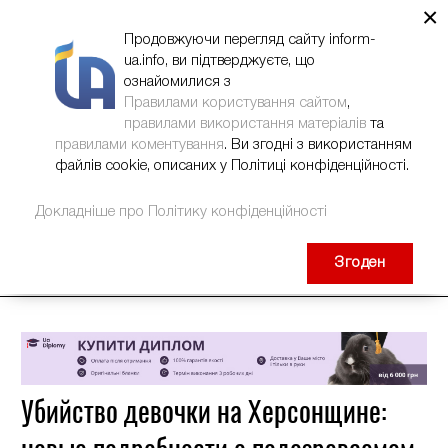
×
НОВИНИ
РЕКЛАМА
INFORM-UA
КОНТАКТИ
Продовжуючи перегляд сайту inform-
ua.info, ви підтверджуєте, що
ознайомилися з
Правилами користування сайтом
,
правилами використання матеріалів
та
правилами коментування
. Ви згодні з використанням
файлів cookie, описаних у Політиці конфіденційності.
Докладніше про Політику конфіденційності
Згоден
Убийство девочки на Херсонщине: