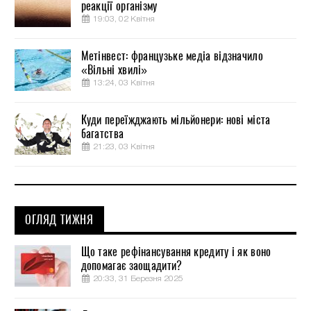
реакції організму
19:03, 02 Квітня
Метінвест: французьке медіа відзначило
«Вільні хвилі»
13:24, 03 Квітня
Куди переїжджають мільйонери: нові міста
багатства
21:23, 03 Квітня
ОГЛЯД ТИЖНЯ
Що таке рефінансування кредиту і як воно
допомагає заощадити?
20:33, 31 Березня 2025