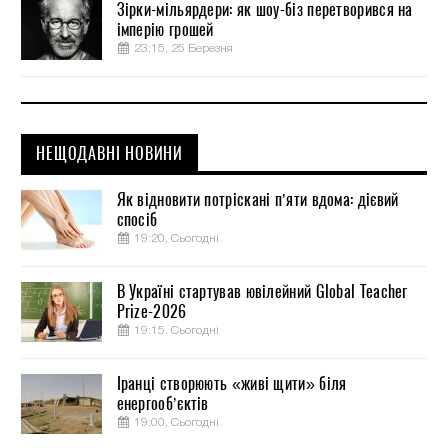
Зірки-мільярдери: як шоу-біз перетворився на
імперію грошей
23:15, 25 Березня
НЕЩОДАВНІ НОВИНИ
Як відновити потріскані п’яти вдома: дієвий
спосіб
19:20, Сьогодні
В Україні стартував ювілейний Global Teacher
Prize-2026
19:15, Сьогодні
Іранці створюють «живі щити» біля
енергооб’єктів
19:00, Сьогодні