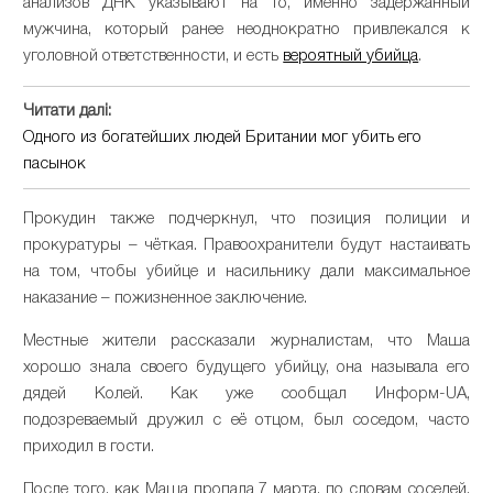
анализов ДНК указывают на то, именно задержанный
мужчина, который ранее неоднократно привлекался к
уголовной ответственности, и есть
вероятный убийца
.
Читати далі:
Одного из богатейших людей Британии мог убить его
пасынок
Прокудин также подчеркнул, что позиция полиции и
прокуратуры – чёткая. Правоохранители будут настаивать
на том, чтобы убийце и насильнику дали максимальное
наказание – пожизненное заключение.
Местные жители рассказали журналистам, что Маша
хорошо знала своего будущего убийцу, она называла его
дядей Колей. Как уже сообщал Информ-UA,
подозреваемый дружил с её отцом, был соседом, часто
приходил в гости.
После того, как Маша пропала 7 марта, по словам соседей,