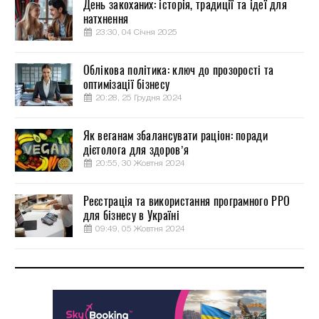
День закоханих: історія, традиції та ідеї для
натхнення
23:30, 04 Січня 2025
Облікова політика: ключ до прозорості та
оптимізації бізнесу
20:28, 25 Грудня 2024
Як веганам збалансувати раціон: поради
дієтолога для здоров’я
20:55, 30 Жовтня 2024
Реєстрація та використання програмного РРО
для бізнесу в Україні
09:49, 05 Жовтня 2024