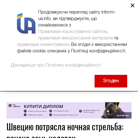
×
НОВИНИ
РЕКЛАМА
INFORM-UA
КОНТАКТИ
Продовжуючи перегляд сайту inform-
ua.info, ви підтверджуєте, що
ознайомилися з
Правилами користування сайтом
,
правилами використання матеріалів
та
правилами коментування
. Ви згодні з використанням
файлів cookie, описаних у Політиці конфіденційності.
Докладніше про Політику конфіденційності
Згоден
Швецию потрясла ночная стрельба: