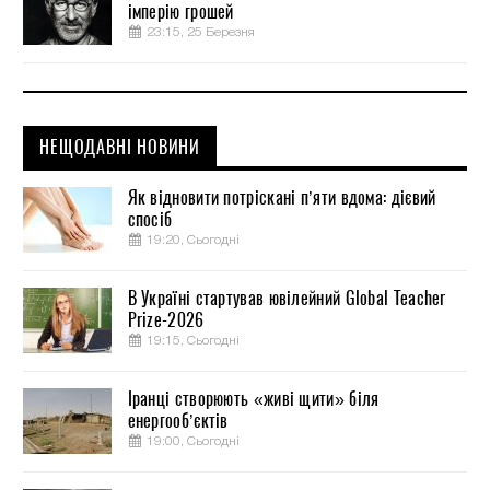
імперію грошей
23:15, 25 Березня
НЕЩОДАВНІ НОВИНИ
Як відновити потріскані п’яти вдома: дієвий
спосіб
19:20, Сьогодні
В Україні стартував ювілейний Global Teacher
Prize-2026
19:15, Сьогодні
Іранці створюють «живі щити» біля
енергооб’єктів
19:00, Сьогодні