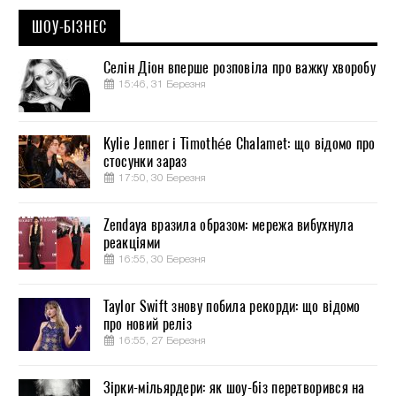
ШОУ-БІЗНЕС
Селін Діон вперше розповіла про важку хворобу
15:46, 31 Березня
Kylie Jenner і Timothée Chalamet: що відомо про
стосунки зараз
17:50, 30 Березня
Zendaya вразила образом: мережа вибухнула
реакціями
16:55, 30 Березня
Taylor Swift знову побила рекорди: що відомо
про новий реліз
16:55, 27 Березня
Зірки-мільярдери: як шоу-біз перетворився на