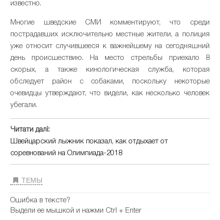
известно.
Многие шведские СМИ комментируют, что среди
пострадавших исключительно местные жители, а полиция
уже относит случившееся к важнейшему на сегодняшний
день происшествию. На место стрельбы приехало 8
скорых, а также кинологическая служба, которая
обследует район с собаками, поскольку некоторые
очевидцы утверждают, что видели, как несколько человек
убегали.
Читати далі:
Швейцарский лыжник показал, как отдыхает от
соревнований на Олимпиада-2018
ТЕМЫ
Ошибка в тексте?
Выдели ее мышкой и нажми Ctrl + Enter