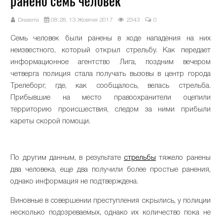
ранено семь человек
Draserra
08:28, 13 Жовтня 2017
2343
0
Семь человек были ранены в ходе нападения на них
неизвестного, который открыл стрельбу. Как передает
информационное агентство Лига, поздним вечером
четверга полиция стала получать вызовы в центр города
Трелеборг, где, как сообщалось, велась стрельба.
Прибывшие на место правоохранители оцепили
территорию происшествия, следом за ними прибыли
кареты скорой помощи.
По другим данным, в результате
стрельбы
тяжело ранены
два человека, еще два получили более простые ранения,
однако информация не подтверждена.
Виновные в совершении преступления скрылись, у полиции
несколько подозреваемых, однако их количество пока не