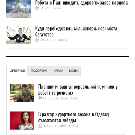
Робота в Раді шкодить здоров’ю: заява нардепа
20:25, Вчора
Куди переїжджають мільйонери: нові міста
багатства
21:23, 03 Квітня
LIFESTYLE
ПОДОРОЖІ
КРАСА
МОДА
Планшети: ваш універсальний помічник у
роботі та розвагах
00:53, 29 Січня 2025
В разгар курортного сезона в Одессу
съезжаются звёзды
12:40, 19 Липня 2020