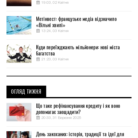
19:03, 02 Квітня
Метінвест: французьке медіа відзначило
«Вільні хвилі»
13:24, 03 Квітня
Куди переїжджають мільйонери: нові міста
багатства
21:23, 03 Квітня
ОГЛЯД ТИЖНЯ
Що таке рефінансування кредиту і як воно
допомагає заощадити?
20:33, 31 Березня 2025
День закоханих: історія, традиції та ідеї для