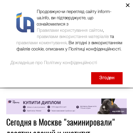
×
НОВИНИ
РЕКЛАМА
INFORM-UA
КОНТАКТИ
Продовжуючи перегляд сайту inform-
ua.info, ви підтверджуєте, що
ознайомилися з
Правилами користування сайтом
,
правилами використання матеріалів
та
правилами коментування
. Ви згодні з використанням
файлів cookie, описаних у Політиці конфіденційності.
Докладніше про Політику конфіденційності
Згоден
Сегодня в Москве "заминировали"