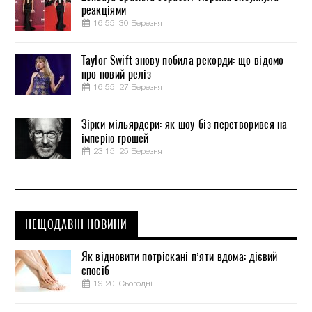
реакціями
16:55, 30 Березня
Taylor Swift знову побила рекорди: що відомо
про новий реліз
16:55, 27 Березня
Зірки-мільярдери: як шоу-біз перетворився на
імперію грошей
23:15, 25 Березня
НЕЩОДАВНІ НОВИНИ
Як відновити потріскані п’яти вдома: дієвий
спосіб
19:20, Сьогодні