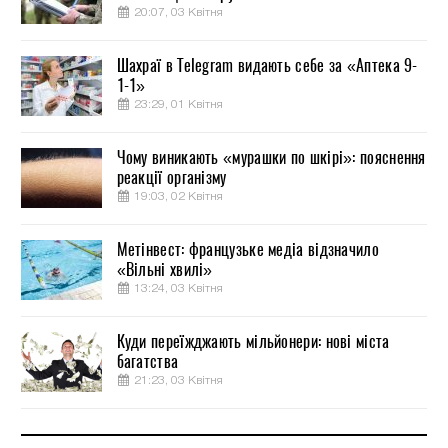
20:07, 03 Квітня
Шахраї в Telegram видають себе за «Аптека 9-
1-1»
23:29, 01 Квітня
Чому виникають «мурашки по шкірі»: пояснення
реакції організму
19:03, 02 Квітня
Метінвест: французьке медіа відзначило
«Вільні хвилі»
13:24, 03 Квітня
Куди переїжджають мільйонери: нові міста
багатства
21:23, 03 Квітня