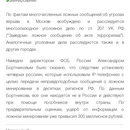
По фактам многочисленных ложных сообщений об угрозах
взрыва в Москве возбуждено и расследуется
многоэпизодное уголовное дело по ст. 207 УК РФ
("Заведомо ложное сообщение об акте терроризма").
Аналогичные уголовные дела расследуются также и в
других городах.
Намедни директором ФСБ России Александром
Бортниковым было сказано, что следствие установило
четверых россиян, которые использовали IP-телефонию с
целью передачи неправдоподобных сообщений о ложном
минировании в десятках регионов РФ. По данным
Бортникова, все они находятся не в России и действуют
при помощи пособников внутри страны. По
предварительным оценкам, ущерб от информации о
ложном минировании уже превысил 300 миллионов рублей.