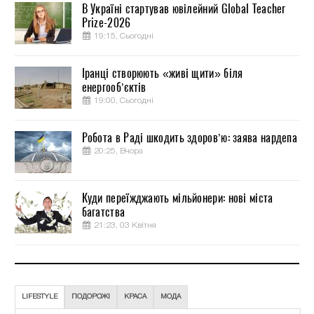
В Україні стартував ювілейний Global Teacher
Prize-2026
19:15, Сьогодні
Іранці створюють «живі щити» біля
енергооб’єктів
19:00, Сьогодні
Робота в Раді шкодить здоров’ю: заява нардепа
20:25, Вчора
Куди переїжджають мільйонери: нові міста
багатства
21:23, 03 Квітня
LIFESTYLE
ПОДОРОЖІ
КРАСА
МОДА