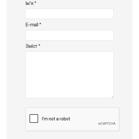
Ім’я *
E-mail *
Зміст *