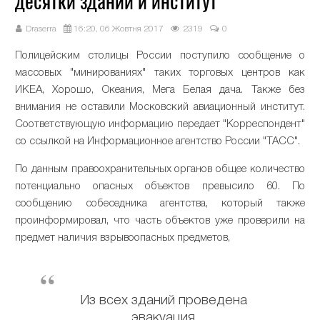
десятки зданий и институт
Draserra
16:20, 06 Жовтня 2017
2319
0
Полицейским столицы России поступило сообщение о
массовых "минированиях" таких торговых центров как
ИКЕА, Хорошо, Океания, Мега Белая дача. Также без
внимания не оставили Московский авиационный институт.
Соответствующую информацию передает "Корреспондент"
со ссылкой на Информационное агентство России "ТАСС".
По данным правоохранительных органов общее количество
потенциально опасных объектов превысило 60. По
сообщению собеседника агентства, который также
проинформировал, что часть объектов уже проверили на
предмет наличия взрывоопасных предметов,
Из всех зданий проведена
эвакуация