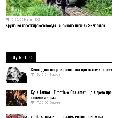
10:25, 02 Квітня 2021
Крушение пассажирского поезда на Тайване: погибли 36 человек
ШОУ-БІЗНЕС
Селін Діон вперше розповіла про важку хворобу
15:46, 31 Березня
Kylie Jenner і Timothée Chalamet: що відомо про
стосунки зараз
17:50, 30 Березня
Zendaya вразила образом: мережа вибухнула